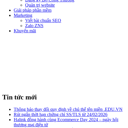
Quản trị website
Giải pháp phần mềm
Marketing
Viết bài chuẩn SEO
Zalo ZNS
Khuyến mãi
EMAIL DOANH NGHIỆP
Tin tức mới
Thông báo thay đổi quy định về chủ thể tên miền .EDU.VN
Rút ngắn thời hạn chứng chỉ SS/TLS từ 24/02/2026
Halink đồng hành cùng Ecommerce Day 2024 – ngày hội
thương mại điện tử