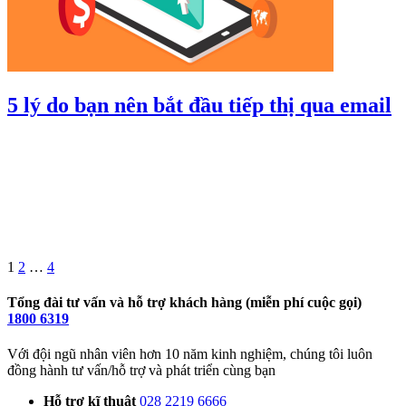
5 lý do bạn nên bắt đầu tiếp thị qua email
Phân
Trang
Trang
Trang
Trang
tiếp
trang
bài
viết
1
2
…
4
Tổng đài tư vấn và hỗ trợ khách hàng (miễn phí cuộc gọi)
1800 6319
Với đội ngũ nhân viên hơn 10 năm kinh nghiệm, chúng tôi luôn
đồng hành tư vấn/hỗ trợ và phát triển cùng bạn
Hỗ trợ kĩ thuật
028 2219 6666