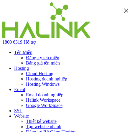
1800 6319
Hỗ trợ
Tên Miền
Đăng ký tên miền
Bảng giá tên miền
Hosting
Cloud Hosting
Hosting doanh nghiệp
Hosting Windows
Email
Email doanh nghiệp
Halink Workspace
Google WorkSpace
SSL
Website
Thiết kế website
Tạo website nhanh
Đăng ký Bộ Công Thương