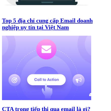
Top 5 địa chỉ cung cấp Email doanh
nghiệp uy tín tại Việt Nam
CTA trong tiếp thị qua email là gì?