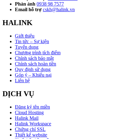
Phản ánh
0938 98 7577
Email hỗ trợ
cskh@halink.vn
HALINK
Giới thiệu
Tin tức – Sự kiện
Tuyển dụng
Chương trình tích điểm
Chính sách bảo mật
Chính sách hoàn tiền
Quy định sử dụng
Góp ý – Khiếu nại
Liên hệ
DỊCH VỤ
Đăng ký tên miền
Cloud Hosting
Halink Mail
Halink Workspace
Chứng chỉ SSL
Thiết kế website