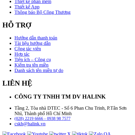
Thiết kế phần mềm
Thiết kế App
Thông báo Bộ Công Thương
HỖ TRỢ
Hướng dẫn thanh toán
Tài liệu hướng dẫn
Cộng tác viên
Hợp tác
Tiện ích – Công cụ
Kiểm tra tên miền
Danh sách tên miền tự do
LIÊN HỆ
CÔNG TY TNHH TM DV HALINK
Tầng 2, Tòa nhà DTEC - Số 6 Phan Chu Trinh, P.Tân Sơn
Nhì, Thành phố Hồ Chí Minh
(028) 2219 6666 - 0938 98 7577
cskh@halink.vn