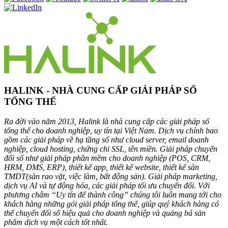
HALINK - NHÀ CUNG CẤP GIẢI PHÁP SỐ
TỔNG THỂ
Ra đời vào năm 2013, Halink là nhà cung cấp các giải pháp số
tổng thể cho doanh nghiệp, uy tín tại Việt Nam. Dịch vụ chính bao
gồm các giải pháp về hạ tầng số như cloud server, email doanh
nghiệp, cloud hosting, chứng chỉ SSL, tên miền. Giải pháp chuyển
đổi số như giải pháp phần mềm cho doanh nghiệp (POS, CRM,
HRM, DMS, ERP), thiết kế app, thiết kế website, thiết kế sàn
TMDT(sàn rao vặt, việc làm, bất động sản). Giải pháp marketing,
dịch vụ AI và tự động hóa, các giải pháp tối ưu chuyển đổi. Với
phương châm “Uy tín để thành công” chúng tôi luôn mang tới cho
khách hàng những gói giải pháp tổng thể, giúp quý khách hàng có
thể chuyển đổi số hiệu quả cho doanh nghiệp và quảng bá sản
phẩm dịch vụ một cách tốt nhất.