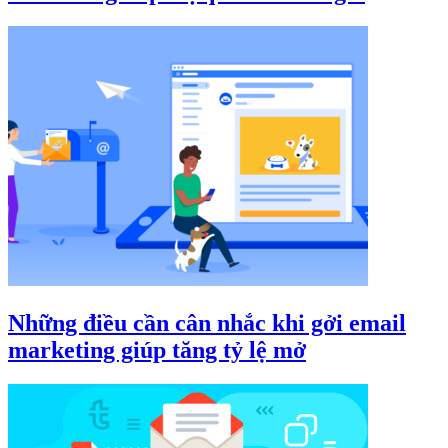
Những điều cần cân nhắc khi gởi email
marketing giúp tăng tỷ lệ mở