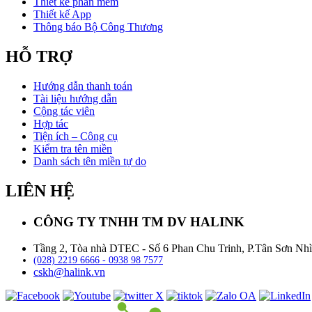
Thiết kế phần mềm
Thiết kế App
Thông báo Bộ Công Thương
HỖ TRỢ
Hướng dẫn thanh toán
Tài liệu hướng dẫn
Cộng tác viên
Hợp tác
Tiện ích – Công cụ
Kiểm tra tên miền
Danh sách tên miền tự do
LIÊN HỆ
CÔNG TY TNHH TM DV HALINK
Tầng 2, Tòa nhà DTEC - Số 6 Phan Chu Trinh, P.Tân Sơn Nh
(028) 2219 6666 - 0938 98 7577
cskh@halink.vn