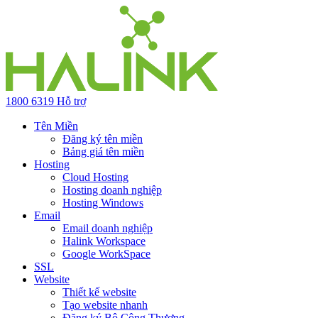
1800 6319
Hỗ trợ
Tên Miền
Đăng ký tên miền
Bảng giá tên miền
Hosting
Cloud Hosting
Hosting doanh nghiệp
Hosting Windows
Email
Email doanh nghiệp
Halink Workspace
Google WorkSpace
SSL
Website
Thiết kế website
Tạo website nhanh
Đăng ký Bộ Công Thương