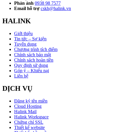
Phản ánh
0938 98 7577
Email hỗ trợ
cskh@halink.vn
HALINK
Giới thiệu
Tin tức – Sự kiện
Tuyển dụng
Chương trình tích điểm
Chính sách bảo mật
Chính sách hoàn tiền
Quy định sử dụng
Góp ý – Khiếu nại
Liên hệ
DỊCH VỤ
Đăng ký tên miền
Cloud Hosting
Halink Mail
Halink Workspace
Chứng chỉ SSL
Thiết kế website