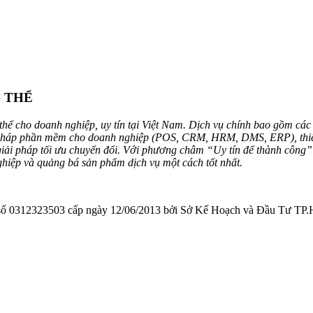
G THỂ
hể cho doanh nghiệp, uy tín tại Việt Nam. Dịch vụ chính bao gồm các 
 pháp phần mềm cho doanh nghiệp (POS, CRM, HRM, DMS, ERP), thiết kế
 giải pháp tối ưu chuyển đổi. Với phương châm “Uy tín để thành công
ghiệp và quảng bá sản phẩm dịch vụ một cách tốt nhất.
323503 cấp ngày 12/06/2013 bởi Sở Kế Hoạch và Đầu Tư TP