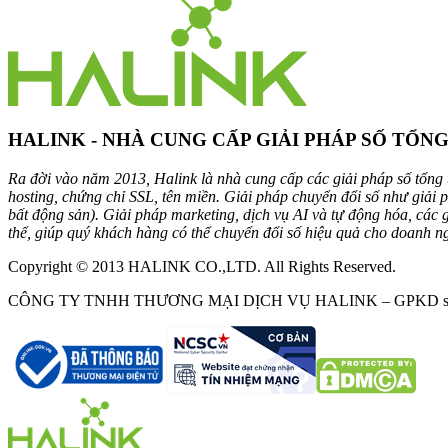
HALINK - NHÀ CUNG CẤP GIẢI PHÁP SỐ TỔN
Ra đời vào năm 2013, Halink là nhà cung cấp các giải pháp số tổng t
hosting, chứng chỉ SSL, tên miền. Giải pháp chuyển đổi số như giải
bất động sản). Giải pháp marketing, dịch vụ AI và tự động hóa, các
thể, giúp quý khách hàng có thể chuyển đổi số hiệu quả cho doanh n
Copyright © 2013 HALINK CO.,LTD. All Rights Reserved.
CÔNG TY TNHH THƯƠNG MẠI DỊCH VỤ HALINK – GPKD số 0312