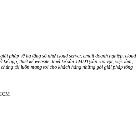
giải pháp về hạ tầng số như cloud server, email doanh nghiệp, cloud
 app, thiết kế website, thiết kế sàn TMDT(sàn rao vặt, việc làm,
” chúng tôi luôn mang tới cho khách hàng những gói giải pháp tổng
.HCM