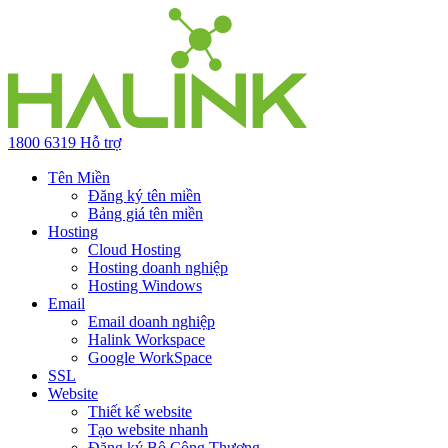
1800 6319
Hỗ trợ
Tên Miền
Đăng ký tên miền
Bảng giá tên miền
Hosting
Cloud Hosting
Hosting doanh nghiệp
Hosting Windows
Email
Email doanh nghiệp
Halink Workspace
Google WorkSpace
SSL
Website
Thiết kế website
Tạo website nhanh
Đăng ký Bộ Công Thương