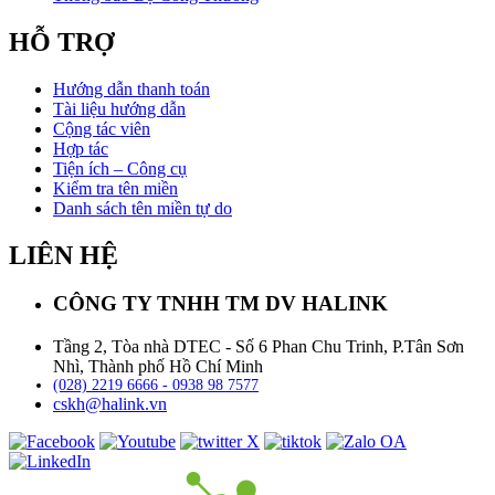
HỖ TRỢ
Hướng dẫn thanh toán
Tài liệu hướng dẫn
Cộng tác viên
Hợp tác
Tiện ích – Công cụ
Kiểm tra tên miền
Danh sách tên miền tự do
LIÊN HỆ
CÔNG TY TNHH TM DV HALINK
Tầng 2, Tòa nhà DTEC - Số 6 Phan Chu Trinh, P.Tân Sơn
Nhì, Thành phố Hồ Chí Minh
(028) 2219 6666 - 0938 98 7577
cskh@halink.vn