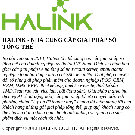
HALINK - NHÀ CUNG CẤP GIẢI PHÁP SỐ
TỔNG THỂ
Ra đời vào năm 2013, Halink là nhà cung cấp các giải pháp số
tổng thể cho doanh nghiệp, uy tín tại Việt Nam. Dịch vụ chính bao
gồm các giải pháp về hạ tầng số như cloud server, email doanh
nghiệp, cloud hosting, chứng chỉ SSL, tên miền. Giải pháp chuyển
đổi số như giải pháp phần mềm cho doanh nghiệp (POS, CRM,
HRM, DMS, ERP), thiết kế app, thiết kế website, thiết kế sàn
TMDT(sàn rao vặt, việc làm, bất động sản). Giải pháp marketing,
dịch vụ AI và tự động hóa, các giải pháp tối ưu chuyển đổi. Với
phương châm “Uy tín để thành công” chúng tôi luôn mang tới cho
khách hàng những gói giải pháp tổng thể, giúp quý khách hàng có
thể chuyển đổi số hiệu quả cho doanh nghiệp và quảng bá sản
phẩm dịch vụ một cách tốt nhất.
Copyright © 2013 HALINK CO.,LTD. All Rights Reserved.