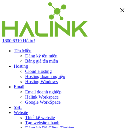
1800 6319
Hỗ trợ
Tên Miền
Đăng ký tên miền
Bảng giá tên miền
Hosting
Cloud Hosting
Hosting doanh nghiệp
Hosting Windows
Email
Email doanh nghiệp
Halink Workspace
Google WorkSpace
SSL
Website
Thiết kế website
Tạo website nhanh
Đăng ký Bộ Công Thương