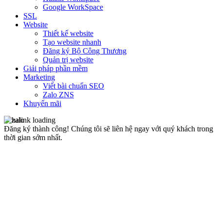
Google WorkSpace
SSL
Website
Thiết kế website
Tạo website nhanh
Đăng ký Bộ Công Thương
Quản trị website
Giải pháp phần mềm
Marketing
Viết bài chuẩn SEO
Zalo ZNS
Khuyến mãi
Đăng ký thành công!
Chúng tôi sẽ liên hệ ngay với quý khách trong
thời gian sớm nhất.