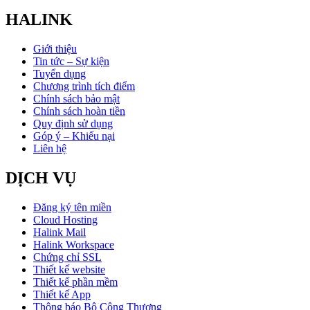
HALINK
Giới thiệu
Tin tức – Sự kiện
Tuyển dụng
Chương trình tích điểm
Chính sách bảo mật
Chính sách hoàn tiền
Quy định sử dụng
Góp ý – Khiếu nại
Liên hệ
DỊCH VỤ
Đăng ký tên miền
Cloud Hosting
Halink Mail
Halink Workspace
Chứng chỉ SSL
Thiết kế website
Thiết kế phần mềm
Thiết kế App
Thông báo Bộ Công Thương