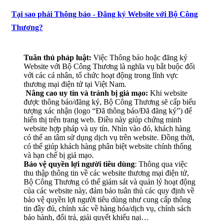
Tại sao phải Thông báo - Đăng ký Website với Bộ Công
Thương?
Tuân thủ pháp luật:
Việc Thông báo hoặc đăng ký
Website với Bộ Công Thương là nghĩa vụ bắt buộc đối
với các cá nhân, tổ chức hoạt động trong lĩnh vực
thương mại điện tử tại Việt Nam.
Nâng cao uy tín và tránh bị giả mạo:
Khi website
được thông báo/đăng ký, Bộ Công Thương sẽ cấp biểu
tượng xác nhận (logo “Đã thông báo/Đã đăng ký”) để
hiển thị trên trang web. Điều này giúp chứng minh
website hợp pháp và uy tín. Nhìn vào đó, khách hàng
có thể an tâm sử dụng dịch vụ trên website. Đồng thời,
có thể giúp khách hàng phân biệt website chính thống
và hạn chế bị giả mạo.
Bảo vệ quyền lợi người tiêu dùng
: Thông qua việc
thu thập thông tin về các website thương mại điện tử,
Bộ Công Thương có thể giám sát và quản lý hoạt động
của các website này, đảm bảo tuân thủ các quy định về
bảo vệ quyền lợi người tiêu dùng như cung cấp thông
tin đầy đủ, chính xác về hàng hóa/dịch vụ, chính sách
bảo hành, đổi trả, giải quyết khiếu nại…