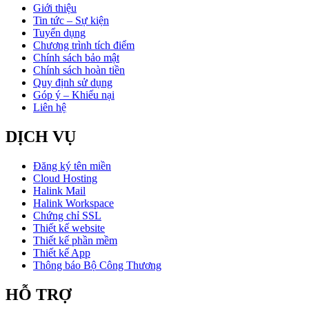
Giới thiệu
Tin tức – Sự kiện
Tuyển dụng
Chương trình tích điểm
Chính sách bảo mật
Chính sách hoàn tiền
Quy định sử dụng
Góp ý – Khiếu nại
Liên hệ
DỊCH VỤ
Đăng ký tên miền
Cloud Hosting
Halink Mail
Halink Workspace
Chứng chỉ SSL
Thiết kế website
Thiết kế phần mềm
Thiết kế App
Thông báo Bộ Công Thương
HỖ TRỢ