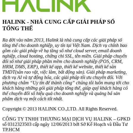
HALINK - NHÀ CUNG CẤP GIẢI PHÁP SỐ
TỔNG THỂ
Ra đời vào năm 2013, Halink là nhà cung cấp các giải pháp số
tổng thể cho doanh nghiệp, uy tín tại Việt Nam. Dịch vụ chính bao
gồm các giải pháp về hạ tầng số như cloud server, email doanh
nghiệp, cloud hosting, chứng chỉ SSL, tên miền. Giải pháp chuyển
đổi số như giải pháp phần mềm cho doanh nghiệp (POS, CRM,
HRM, DMS, ERP), thiết kế app, thiết kế website, thiết kế sàn
TMDT(sàn rao vặt, việc làm, bất động sản). Giải pháp marketing,
dịch vụ AI và tự động hóa, các giải pháp tối ưu chuyển đổi. Với
phương châm “Uy tín để thành công” chúng tôi luôn mang tới cho
khách hàng những gói giải pháp tổng thể, giúp quý khách hàng có
thể chuyển đổi số hiệu quả cho doanh nghiệp và quảng bá sản
phẩm dịch vụ một cách tốt nhất.
Copyright © 2013 HALINK CO.,LTD. All Rights Reserved.
CÔNG TY TNHH THƯƠNG MẠI DỊCH VỤ HALINK – GPKD
số 0312323503 cấp ngày 12/06/2013 bởi Sở Kế Hoạch và Đầu Tư
TP.HCM