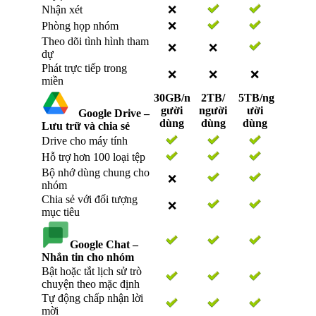
Nhận xét
❌
Phòng họp nhóm
❌
Theo dõi tình hình tham
❌
❌
dự
Phát trực tiếp trong
❌
❌
❌
miền
30GB/n
2TB/
5TB/ng
gười
người
ười
Google Drive –
dùng
dùng
dùng
Lưu trữ và chia sẻ
Drive cho máy tính
Hỗ trợ hơn 100 loại tệp
Bộ nhớ dùng chung cho
❌
nhóm
Chia sẻ với đối tượng
❌
mục tiêu
Google Chat –
Nhắn tin cho nhóm
Bật hoặc tắt lịch sử trò
chuyện theo mặc định
Tự động chấp nhận lời
mời