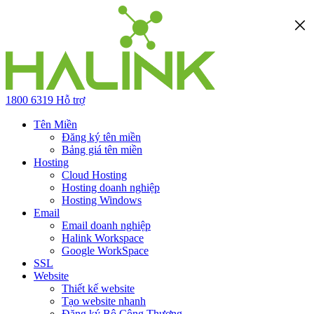
1800 6319
Hỗ trợ
Tên Miền
Đăng ký tên miền
Bảng giá tên miền
Hosting
Cloud Hosting
Hosting doanh nghiệp
Hosting Windows
Email
Email doanh nghiệp
Halink Workspace
Google WorkSpace
SSL
Website
Thiết kế website
Tạo website nhanh
Đăng ký Bộ Công Thương