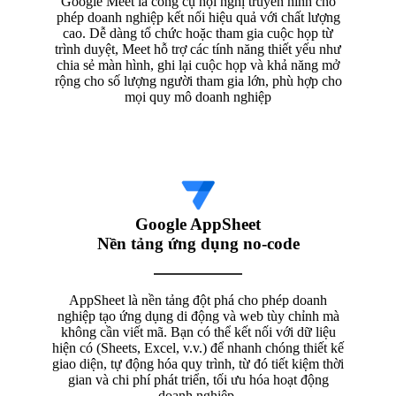
Google Meet là công cụ hội nghị truyền hình cho
phép doanh nghiệp kết nối hiệu quả với chất lượng
cao. Dễ dàng tổ chức hoặc tham gia cuộc họp từ
trình duyệt, Meet hỗ trợ các tính năng thiết yếu như
chia sẻ màn hình, ghi lại cuộc họp và khả năng mở
rộng cho số lượng người tham gia lớn, phù hợp cho
mọi quy mô doanh nghiệp
Google AppSheet
Nền tảng ứng dụng no-code
AppSheet là nền tảng đột phá cho phép doanh
nghiệp tạo ứng dụng di động và web tùy chỉnh mà
không cần viết mã. Bạn có thể kết nối với dữ liệu
hiện có (Sheets, Excel, v.v.) để nhanh chóng thiết kế
giao diện, tự động hóa quy trình, từ đó tiết kiệm thời
gian và chi phí phát triển, tối ưu hóa hoạt động
doanh nghiệp.