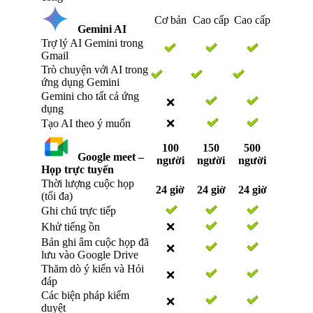
Cơ bản
Cao cấp
Cao cấp
Gemini AI
Trợ lý AI Gemini trong
Gmail
Trò chuyện với AI trong
ứng dụng Gemini
Gemini cho tất cả ứng
❌
dụng
Tạo AI theo ý muốn
❌
100
150
500
Google meet –
người
người
người
Họp trực tuyến
Thời lượng cuộc họp
24 giờ
24 giờ
24 giờ
(tối đa)
Ghi chú trực tiếp
Khử tiếng ồn
❌
Bản ghi âm cuộc họp đã
❌
lưu vào Google Drive
Thăm dò ý kiến và Hỏi
❌
đáp
Các biện pháp kiểm
❌
duyệt