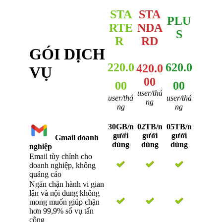
STA
STA
PLU
RTE
NDA
S
R
RD
GÓI DỊCH
220.0
620.0
420.0
VỤ
00
00
00
user/thá
user/thá
user/thá
ng
ng
ng
30GB/n
02TB/n
05TB/n
gười
gười
gười
Gmail doanh
dùng
dùng
dùng
nghiệp
Email tùy chỉnh cho
doanh nghiệp, không
quảng cáo
Ngăn chặn hành vi gian
lận và nội dung không
mong muốn giúp chặn
hơn 99,9% số vụ tấn
công