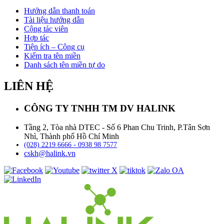
Hướng dẫn thanh toán
Tài liệu hướng dẫn
Cộng tác viên
Hợp tác
Tiện ích – Công cụ
Kiểm tra tên miền
Danh sách tên miền tự do
LIÊN HỆ
CÔNG TY TNHH TM DV HALINK
Tầng 2, Tòa nhà DTEC - Số 6 Phan Chu Trinh, P.Tân Sơn
Nhì, Thành phố Hồ Chí Minh
(028) 2219 6666 - 0938 98 7577
cskh@halink.vn