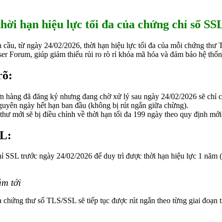
ời hạn hiệu lực tối đa của chứng chỉ số S
n cầu, từ ngày 24/02/2026, thời hạn hiệu lực tối đa của mỗi chứng th
Forum, giúp giảm thiểu rủi ro rò rỉ khóa mã hóa và đảm bảo hệ thống 
rõ:
đơn hàng đã đăng ký nhưng đang chờ xử lý sau ngày 24/02/2026 sẽ chỉ có
guyên ngày hết hạn ban đầu (không bị rút ngắn giữa chừng).
thư mới sẽ bị điều chỉnh về thời hạn tối đa 199 ngày theo quy định mới
SL:
̉ SSL trước ngày 24/02/2026 để duy trì được thời hạn hiệu lực 1 năm (
ăm tới
của chứng thư số TLS/SSL sẽ tiếp tục được rút ngắn theo từng giai đoạn 