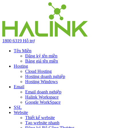
1800 6319
Hỗ trợ
Tên Miền
Đăng ký tên miền
Bảng giá tên miền
Hosting
Cloud Hosting
Hosting doanh nghiệp
Hosting Windows
Email
Email doanh nghiệp
Halink Workspace
Google WorkSpace
SSL
Website
Thiết kế website
Tạo website nhanh
Đăng ký Bộ Công Thương