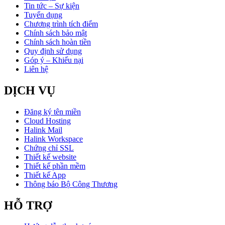
Tin tức – Sự kiện
Tuyển dụng
Chương trình tích điểm
Chính sách bảo mật
Chính sách hoàn tiền
Quy định sử dụng
Góp ý – Khiếu nại
Liên hệ
DỊCH VỤ
Đăng ký tên miền
Cloud Hosting
Halink Mail
Halink Workspace
Chứng chỉ SSL
Thiết kế website
Thiết kế phần mềm
Thiết kế App
Thông báo Bộ Công Thương
HỖ TRỢ