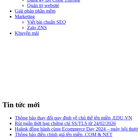
Quản trị website
Giải pháp phần mềm
Marketing
Viết bài chuẩn SEO
Zalo ZNS
Khuyến mãi
RÚT NGẮN TH
Tin tức mới
Thông báo thay đổi quy định về chủ thể tên miền .EDU.VN
Rút ngắn thời hạn chứng chỉ SS/TLS từ 24/02/2026
Halink đồng hành cùng Ecommerce Day 2024 – ngày hội thươn
Thông báo điều chỉnh giá tên miền .COM & NET