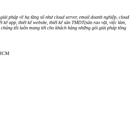
giải pháp về hạ tầng số như cloud server, email doanh nghiệp, cloud
 app, thiết kế website, thiết kế sàn TMDT(sàn rao vặt, việc làm,
” chúng tôi luôn mang tới cho khách hàng những gói giải pháp tổng
.HCM