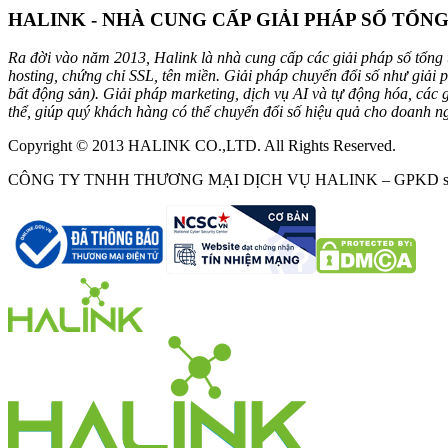
HALINK - NHÀ CUNG CẤP GIẢI PHÁP SỐ TỔN
Ra đời vào năm 2013, Halink là nhà cung cấp các giải pháp số tổng t
hosting, chứng chỉ SSL, tên miền. Giải pháp chuyển đổi số như giải
bất động sản). Giải pháp marketing, dịch vụ AI và tự động hóa, các
thể, giúp quý khách hàng có thể chuyển đổi số hiệu quả cho doanh n
Copyright © 2013 HALINK CO.,LTD. All Rights Reserved.
CÔNG TY TNHH THƯƠNG MẠI DỊCH VỤ HALINK – GPKD số 0312