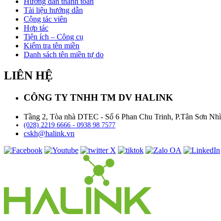
Hướng dẫn thanh toán
Tài liệu hướng dẫn
Cộng tác viên
Hợp tác
Tiện ích – Công cụ
Kiểm tra tên miền
Danh sách tên miền tự do
LIÊN HỆ
CÔNG TY TNHH TM DV HALINK
Tầng 2, Tòa nhà DTEC - Số 6 Phan Chu Trinh, P.Tân Sơn Nh
(028) 2219 6666 - 0938 98 7577
cskh@halink.vn