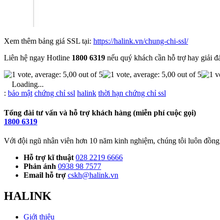
Xem thêm bảng giá SSL tại:
https://halink.vn/chung-chi-ssl/
Liên hệ ngay Hotline
1800 6319
nếu quý khách cần hỗ trợ hay giải đ
Loading...
Từ
:
bảo mật
chứng chỉ ssl
halink
thời hạn chứng chỉ ssl
khóa
Tổng đài tư vấn và hỗ trợ khách hàng (miễn phí cuộc gọi)
1800 6319
Với đội ngũ nhân viên hơn 10 năm kinh nghiệm, chúng tôi luôn đồng 
Hỗ trợ kĩ thuật
028 2219 6666
Phản ánh
0938 98 7577
Email hỗ trợ
cskh@halink.vn
HALINK
Giới thiệu