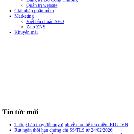
Quản trị website
Giải pháp phần mềm
Marketing
Viết bài chuẩn SEO
Zalo ZNS
Khuyến mãi
THÔNG BÁO ĐIỀU CHỈNH
GIÁ TÊN MIỀN .COM & NET
Tin tức mới
Thông báo thay đổi quy định về chủ thể tên miền .EDU.VN
Rút ngắn thời hạn chứng chỉ SS/TLS từ 24/02/2026