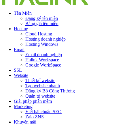
Tên Miền
Đăng ký tên miền
Bảng giá tên miền
Hosting
Cloud Hosting
Hosting doanh nghiệp
Hosting Windows
Email
Email doanh nghiệp
Halink Workspace
Google WorkSpace
SSL
Website
Thiết kế website
Tạo website nhanh
Đăng ký Bộ Công Thương
Quản trị website
Giải pháp phần mềm
Marketing
Viết bài chuẩn SEO
Zalo ZNS
Khuyến mãi