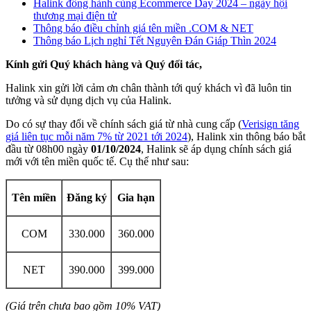
Halink đồng hành cùng Ecommerce Day 2024 – ngày hội
thương mại điện tử
Thông báo điều chỉnh giá tên miền .COM & NET
Thông báo Lịch nghỉ Tết Nguyên Đán Giáp Thìn 2024
Kính gửi Quý khách hàng và Quý đối tác,
Halink xin gửi lời cảm ơn chân thành tới quý khách vì đã luôn tin
tưởng và sử dụng dịch vụ của Halink.
Do có sự thay đổi về chính sách giá từ nhà cung cấp (
Verisign tăng
giá liên tục mỗi năm 7% từ 2021 tới 2024
), Halink xin thông báo bắt
đầu từ 08h00 ngày
01/10/2024
, Halink sẽ áp dụng chính sách giá
mới với tên miền quốc tế. Cụ thể như sau:
Tên miền
Đăng ký
Gia hạn
COM
330.000
360.000
NET
390.000
399.000
(Giá trên chưa bao gồm 10% VAT)