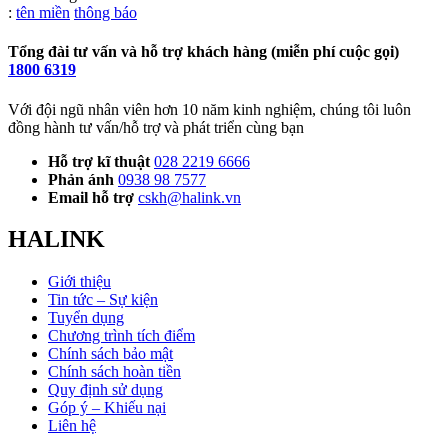
Từ
:
tên miền
thông báo
khóa
Tổng đài tư vấn và hỗ trợ khách hàng (miễn phí cuộc gọi)
1800 6319
Với đội ngũ nhân viên hơn 10 năm kinh nghiệm, chúng tôi luôn
đồng hành tư vấn/hỗ trợ và phát triển cùng bạn
Hỗ trợ kĩ thuật
028 2219 6666
Phản ánh
0938 98 7577
Email hỗ trợ
cskh@halink.vn
HALINK
Giới thiệu
Tin tức – Sự kiện
Tuyển dụng
Chương trình tích điểm
Chính sách bảo mật
Chính sách hoàn tiền
Quy định sử dụng
Góp ý – Khiếu nại
Liên hệ