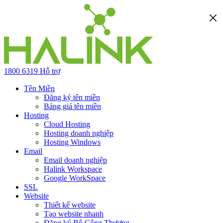
1800 6319
Hỗ trợ
Tên Miền
Đăng ký tên miền
Bảng giá tên miền
Hosting
Cloud Hosting
Hosting doanh nghiệp
Hosting Windows
Email
Email doanh nghiệp
Halink Workspace
Google WorkSpace
SSL
Website
Thiết kế website
Tạo website nhanh
Đăng ký Bộ Công Thương