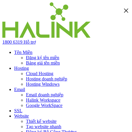
1800 6319
Hỗ trợ
Tên Miền
Đăng ký tên miền
Bảng giá tên miền
Hosting
Cloud Hosting
Hosting doanh nghiệp
Hosting Windows
Email
Email doanh nghiệp
Halink Workspace
Google WorkSpace
SSL
Website
Thiết kế website
Tạo website nhanh
Đăng ký Bộ Công Thương