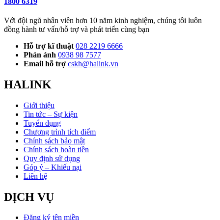
1800 6319
Với đội ngũ nhân viên hơn 10 năm kinh nghiệm, chúng tôi luôn
đồng hành tư vấn/hỗ trợ và phát triển cùng bạn
Hỗ trợ kĩ thuật
028 2219 6666
Phản ánh
0938 98 7577
Email hỗ trợ
cskh@halink.vn
HALINK
Giới thiệu
Tin tức – Sự kiện
Tuyển dụng
Chương trình tích điểm
Chính sách bảo mật
Chính sách hoàn tiền
Quy định sử dụng
Góp ý – Khiếu nại
Liên hệ
DỊCH VỤ
Đăng ký tên miền