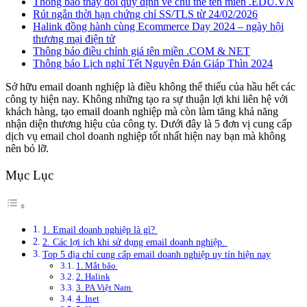
Thông báo thay đổi quy định về chủ thể tên miền .EDU.VN
Rút ngắn thời hạn chứng chỉ SS/TLS từ 24/02/2026
Halink đồng hành cùng Ecommerce Day 2024 – ngày hội
thương mại điện tử
Thông báo điều chỉnh giá tên miền .COM & NET
Thông báo Lịch nghỉ Tết Nguyên Đán Giáp Thìn 2024
Sở hữu email doanh nghiệp là điều không thể thiếu của hầu hết các
công ty hiện nay. Không những tạo ra sự thuận lợi khi liên hệ với
khách hàng, tạo email doanh nghiệp mà còn làm tăng khả năng
nhận diện thương hiệu của công ty. Dưới đây là 5 đơn vị cung cấp
dịch vụ email chol doanh nghiệp tốt nhất hiện nay bạn mà không
nên bỏ lỡ.
Mục Lục
1. Email doanh nghiệp là gì?
2. Các lợi ích khi sử dụng email doanh nghiệp.
Top 5 địa chỉ cung cấp email doanh nghiệp uy tín hiện nay
1. Mắt bão
2. Halink
3. PA Việt Nam
4. Inet