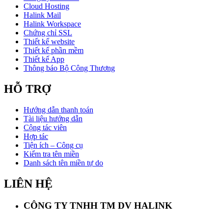
Cloud Hosting
Halink Mail
Halink Workspace
Chứng chỉ SSL
Thiết kế website
Thiết kế phần mềm
Thiết kế App
Thông báo Bộ Công Thương
HỖ TRỢ
Hướng dẫn thanh toán
Tài liệu hướng dẫn
Cộng tác viên
Hợp tác
Tiện ích – Công cụ
Kiểm tra tên miền
Danh sách tên miền tự do
LIÊN HỆ
CÔNG TY TNHH TM DV HALINK