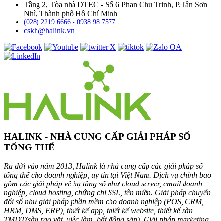
Tầng 2, Tòa nhà DTEC - Số 6 Phan Chu Trinh, P.Tân Sơn
Nhì, Thành phố Hồ Chí Minh
(028) 2219 6666 - 0938 98 7577
cskh@halink.vn
HALINK - NHÀ CUNG CẤP GIẢI PHÁP SỐ
TỔNG THỂ
Ra đời vào năm 2013, Halink là nhà cung cấp các giải pháp số
tổng thể cho doanh nghiệp, uy tín tại Việt Nam. Dịch vụ chính bao
gồm các giải pháp về hạ tầng số như cloud server, email doanh
nghiệp, cloud hosting, chứng chỉ SSL, tên miền. Giải pháp chuyển
đổi số như giải pháp phần mềm cho doanh nghiệp (POS, CRM,
HRM, DMS, ERP), thiết kế app, thiết kế website, thiết kế sàn
TMDT(sàn rao vặt, việc làm, bất động sản). Giải pháp marketing,