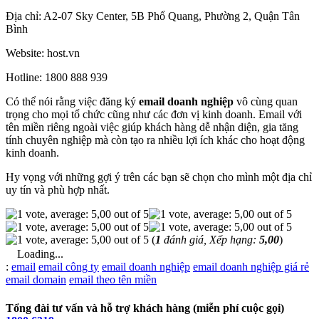
Địa chỉ: A2-07 Sky Center, 5B Phổ Quang, Phường 2, Quận Tân
Bình
Website: host.vn
Hotline: 1800 888 939
Có thể nói rằng việc đăng ký
email doanh nghiệp
vô cùng quan
trọng cho mọi tổ chức cũng như các đơn vị kinh doanh. Email với
tên miền riêng ngoài việc giúp khách hàng dễ nhận diện, gia tăng
tính chuyên nghiệp mà còn tạo ra nhiều lợi ích khác cho hoạt động
kinh doanh.
Hy vọng với những gợi ý trên các bạn sẽ chọn cho mình một địa chỉ
uy tín và phù hợp nhất.
(
1
đánh giá, Xếp hạng:
5,00
)
Loading...
Từ
:
email
email công ty
email doanh nghiệp
email doanh nghiệp giá rẻ
khóa
email domain
email theo tên miền
Tổng đài tư vấn và hỗ trợ khách hàng (miễn phí cuộc gọi)