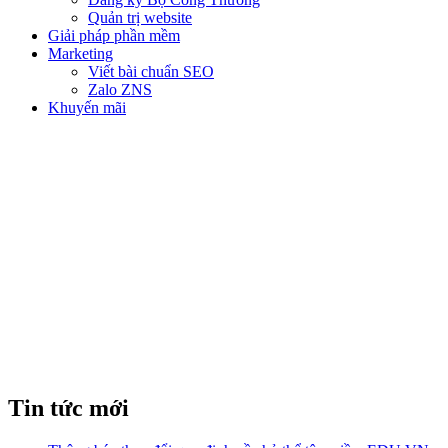
Quản trị website
Giải pháp phần mềm
Marketing
Viết bài chuẩn SEO
Zalo ZNS
Khuyến mãi
TOP 5 ĐỊA CHỈ CUNG CẤP
EMAIL DOANH NGHIỆP UY
TÍN TẠI VIỆT NAM
Tin tức mới