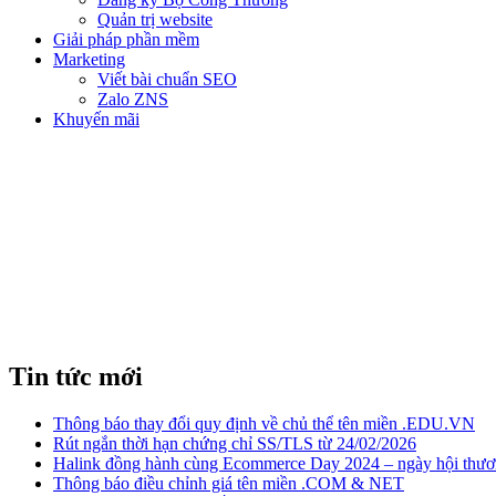
Quản trị website
Giải pháp phần mềm
Marketing
Viết bài chuẩn SEO
Zalo ZNS
Khuyến mãi
NHỮNG ĐIỀU CẦN CÂN N
Tin tức mới
Thông báo thay đổi quy định về chủ thể tên miền .EDU.VN
Rút ngắn thời hạn chứng chỉ SS/TLS từ 24/02/2026
Halink đồng hành cùng Ecommerce Day 2024 – ngày hội thươn
Thông báo điều chỉnh giá tên miền .COM & NET