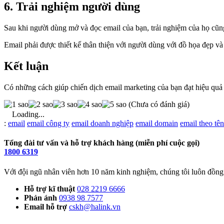
6. Trải nghiệm người dùng
Sau khi người dùng mở và đọc email của bạn, trải nghiệm của họ cũng
Email phải được thiết kế thân thiện với người dùng với đồ họa đẹp và 
Kết luận
Có những cách giúp chiến dịch email marketing của bạn đạt hiệu quả c
(Chưa có đánh giá)
Loading...
Từ
:
email
email công ty
email doanh nghiệp
email domain
email theo tê
khóa
Tổng đài tư vấn và hỗ trợ khách hàng (miễn phí cuộc gọi)
1800 6319
Với đội ngũ nhân viên hơn 10 năm kinh nghiệm, chúng tôi luôn đồng 
Hỗ trợ kĩ thuật
028 2219 6666
Phản ánh
0938 98 7577
Email hỗ trợ
cskh@halink.vn