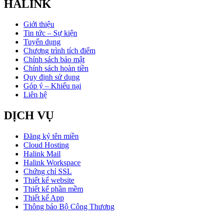
HALINK
Giới thiệu
Tin tức – Sự kiện
Tuyển dụng
Chương trình tích điểm
Chính sách bảo mật
Chính sách hoàn tiền
Quy định sử dụng
Góp ý – Khiếu nại
Liên hệ
DỊCH VỤ
Đăng ký tên miền
Cloud Hosting
Halink Mail
Halink Workspace
Chứng chỉ SSL
Thiết kế website
Thiết kế phần mềm
Thiết kế App
Thông báo Bộ Công Thương