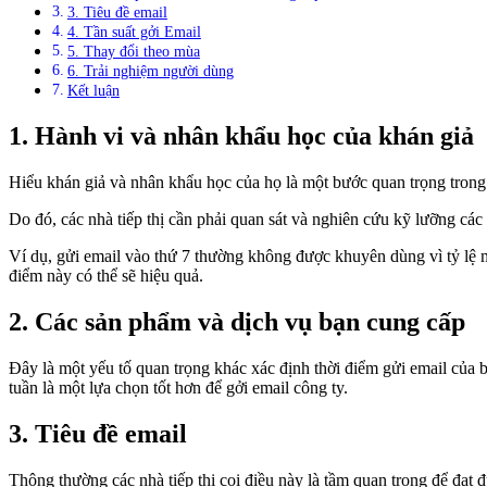
3. Tiêu đề email
4. Tần suất gởi Email
5. Thay đổi theo mùa
6. Trải nghiệm người dùng
Kết luận
1. Hành vi và nhân khẩu học của khán giả
Hiểu khán giả và nhân khẩu học của họ là một bước quan trọng trong
Do đó, các nhà tiếp thị cần phải quan sát và nghiên cứu kỹ lưỡng các 
Ví dụ, gửi email vào thứ 7 thường không được khuyên dùng vì tỷ lệ m
điểm này có thể sẽ hiệu quả.
2. Các sản phẩm và dịch vụ bạn cung cấp
Đây là một yếu tố quan trọng khác xác định thời điểm gửi email của b
tuần là một lựa chọn tốt hơn để gởi email công ty.
3. Tiêu đề email
Thông thường các nhà tiếp thị coi điều này là tầm quan trọng để đạt 