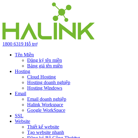
1800 6319
Hỗ trợ
Tên Miền
Đăng ký tên miền
Bảng giá tên miền
Hosting
Cloud Hosting
Hosting doanh nghiệp
Hosting Windows
Email
Email doanh nghiệp
Halink Workspace
Google WorkSpace
SSL
Website
Thiết kế website
Tạo website nhanh
Đăng ký Bộ Công Thương