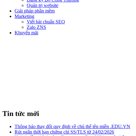
Quản trị website
Giải pháp phần mềm
Marketing
Viết bài chuẩn SEO
Zalo ZNS
Khuyến mãi
5 LÝ DO BẠN NÊN BẮT ĐẦU
TIẾP THỊ QUA EMAIL
Tin tức mới
Thông báo thay đổi quy định về chủ thể tên miền .EDU.VN
Rút ngắn thời hạn chứng chỉ SS/TLS từ 24/02/2026