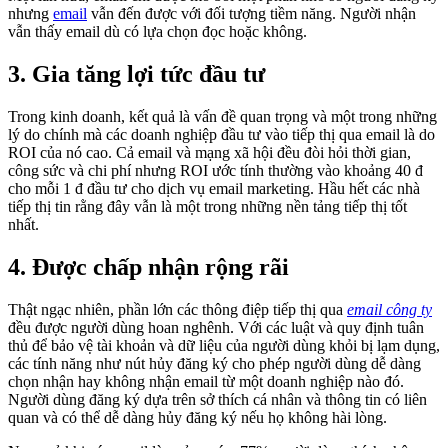
nhưng
email
vẫn đến được với đối tượng tiềm năng. Người nhận
vẫn thấy email dù có lựa chọn đọc hoặc không.
3. Gia tăng lợi tức đầu tư
Trong kinh doanh, kết quả là vấn đề quan trọng và một trong những
lý do chính mà các doanh nghiệp đầu tư vào tiếp thị qua email là do
ROI của nó cao. Cả email và mạng xã hội đều đòi hỏi thời gian,
công sức và chi phí nhưng ROI ước tính thường vào khoảng 40 đ
cho mỗi 1 đ đầu tư cho dịch vụ email marketing. Hầu hết các nhà
tiếp thị tin rằng đây vẫn là một trong những nền tảng tiếp thị tốt
nhất.
4. Được chấp nhận rộng rãi
Thật ngạc nhiên, phần lớn các thông điệp tiếp thị qua
email công ty
đều được người dùng hoan nghênh. Với các luật và quy định tuân
thủ để bảo vệ tài khoản và dữ liệu của người dùng khỏi bị lạm dụng,
các tính năng như nút hủy đăng ký cho phép người dùng dễ dàng
chọn nhận hay không nhận email từ một doanh nghiệp nào đó.
Người dùng đăng ký dựa trên sở thích cá nhân và thông tin có liên
quan và có thể dễ dàng hủy đăng ký nếu họ không hài lòng.