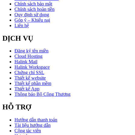
Chính sách bảo mật
Chính sách hoàn tiền
Quy định sử dụng
Góp ý – Khiếu nại
Liên hệ
DỊCH VỤ
Đăng ký tên miền
Cloud Hosting
Halink Mail
Halink Workspace
Chứng chỉ SSL
Thiết kế website
Thiết kế phần mềm
Thiết kế App
Thông báo Bộ Công Thương
HỖ TRỢ
Hướng dẫn thanh toán
Tài liệu hướng dẫn
Cộng tác viên