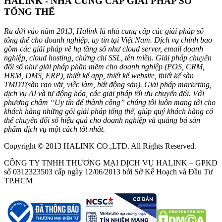
HALINK - NHÀ CUNG CẤP GIẢI PHÁP SỐ
TỔNG THỂ
Ra đời vào năm 2013, Halink là nhà cung cấp các giải pháp số
tổng thể cho doanh nghiệp, uy tín tại Việt Nam. Dịch vụ chính bao
gồm các giải pháp về hạ tầng số như cloud server, email doanh
nghiệp, cloud hosting, chứng chỉ SSL, tên miền. Giải pháp chuyển
đổi số như giải pháp phần mềm cho doanh nghiệp (POS, CRM,
HRM, DMS, ERP), thiết kế app, thiết kế website, thiết kế sàn
TMDT(sàn rao vặt, việc làm, bất động sản). Giải pháp marketing,
dịch vụ AI và tự động hóa, các giải pháp tối ưu chuyển đổi. Với
phương châm “Uy tín để thành công” chúng tôi luôn mang tới cho
khách hàng những gói giải pháp tổng thể, giúp quý khách hàng có
thể chuyển đổi số hiệu quả cho doanh nghiệp và quảng bá sản
phẩm dịch vụ một cách tốt nhất.
Copyright © 2013 HALINK CO.,LTD. All Rights Reserved.
CÔNG TY TNHH THƯƠNG MẠI DỊCH VỤ HALINK – GPKD
số 0312323503 cấp ngày 12/06/2013 bởi Sở Kế Hoạch và Đầu Tư
TP.HCM