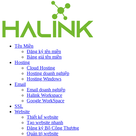
Tên Miền
Đăng ký tên miền
Bảng giá tên miền
Hosting
Cloud Hosting
Hosting doanh nghiệp
Hosting Windows
Email
Email doanh nghiệp
Halink Workspace
Google WorkSpace
SSL
Website
Thiết kế website
Tạo website nhanh
Đăng ký Bộ Công Thương
Quản trị website