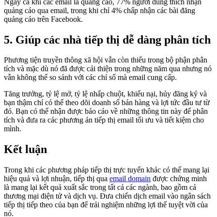
Ngay cả khi các email là quảng cáo, 77% người dùng thích nhận
quảng cáo qua email, trong khi chỉ 4% chấp nhận các bài đăng
quảng cáo trên Facebook.
5. Giúp các nhà tiếp thị dễ dàng phân tích
Phương tiện truyền thông xã hội vẫn còn thiếu trong bộ phận phân
tích và mặc dù nó đã được cải thiện trong những năm qua nhưng nó
vẫn không thể so sánh với các chỉ số mà email cung cấp.
Tăng trưởng, tỷ lệ mở, tỷ lệ nhấp chuột, khiếu nại, hủy đăng ký và
bạn thậm chí có thể theo dõi doanh số bán hàng và lợi tức đầu tư từ
đó. Bạn có thể nhận được báo cáo về những thông tin này để phân
tích và đưa ra các phương án tiếp thị email tối ưu và tiết kiệm cho
mình.
Kết luận
Trong khi các phương pháp tiếp thị trực tuyến khác có thể mang lại
hiệu quả và lợi nhuận, tiếp thị qua
email domain
được chứng minh
là mang lại kết quả xuất sắc trong tất cả các ngành, bao gồm cả
thương mại điện tử và dịch vụ. Đưa chiến dịch email vào ngân sách
tiếp thị tiếp theo của bạn để trải nghiệm những lợi thế tuyệt vời của
nó.