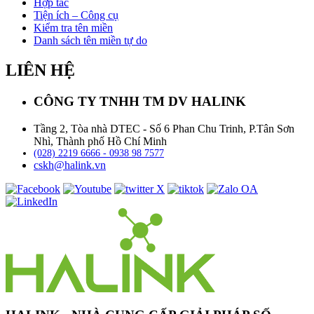
Hợp tác
Tiện ích – Công cụ
Kiểm tra tên miền
Danh sách tên miền tự do
LIÊN HỆ
CÔNG TY TNHH TM DV HALINK
Tầng 2, Tòa nhà DTEC - Số 6 Phan Chu Trinh, P.Tân Sơn
Nhì, Thành phố Hồ Chí Minh
(028) 2219 6666 - 0938 98 7577
cskh@halink.vn