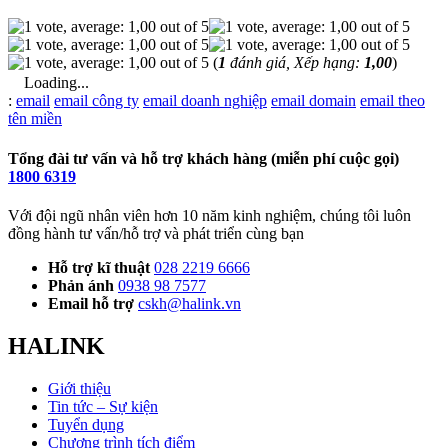
(
1
đánh giá, Xếp hạng:
1,00
)
Loading...
Từ
:
email
email công ty
email doanh nghiệp
email domain
email theo
khóa
tên miền
Tổng đài tư vấn và hỗ trợ khách hàng (miễn phí cuộc gọi)
1800 6319
Với đội ngũ nhân viên hơn 10 năm kinh nghiệm, chúng tôi luôn
đồng hành tư vấn/hỗ trợ và phát triển cùng bạn
Hỗ trợ kĩ thuật
028 2219 6666
Phản ánh
0938 98 7577
Email hỗ trợ
cskh@halink.vn
HALINK
Giới thiệu
Tin tức – Sự kiện
Tuyển dụng
Chương trình tích điểm