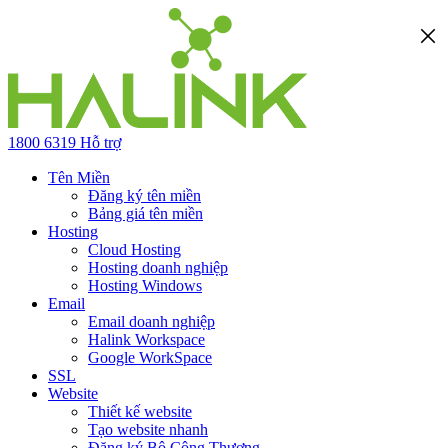
1800 6319
Hỗ trợ
Tên Miền
Đăng ký tên miền
Bảng giá tên miền
Hosting
Cloud Hosting
Hosting doanh nghiệp
Hosting Windows
Email
Email doanh nghiệp
Halink Workspace
Google WorkSpace
SSL
Website
Thiết kế website
Tạo website nhanh
Đăng ký Bộ Công Thương