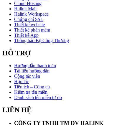
Cloud Hosting
Halink Mail
Halink Workspace
Chứng chỉ SSL
Thiết kế website
Thiết kế phần mềm
Thiết kế App
Thông báo Bộ Công Thương
HỖ TRỢ
Hướng dẫn thanh toán
Tài liệu hướng dẫn
Cộng tác viên
Hợp tác
Tiện ích – Công cụ
Kiểm tra tên miền
Danh sách tên miền tự do
LIÊN HỆ
CÔNG TY TNHH TM DV HALINK