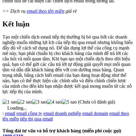
chỉnh sửa để cải thiện các chiến dịch email trong tương lai.
>> Dịch vụ
email theo tên miền
giá rẻ
Kết luận
Tạo một chiến dịch email tiếp thị thường bị bỏ qua bởi các doanh
nghiệp muốn những lợi ích của tiếp thị qua email nhưng không hiểu
đầy đủ về cách sử dụng nó. Để tận dụng lợi thế của công cụ mạnh
mẽ này, bạn phải chuẩn bị cho khách hàng của mình để trả lời các
câu hỏi và mối quan tâm. Khi bạn tạo một chiến dịch theo dõi hiệu
quả, bạn có thể gửi các câu trả lời tự động giải quyết mọi mối quan
tâm và dẫn dắt khách hàng đến với con đường mua hàng. Quan
trọng nhất, bằng cách biết email của bạn đang hoạt động như thế
nào, bạn có thể thực hiện các chỉnh sửa và điều chỉnh chiến lược
của mình cho đến khi bạn nhận được kết quả mong muốn từ các nỗ
lực tiếp thị của mình.
(Chưa có đánh giá)
Loading...
Từ
:
email
email công ty
email doanh nghiệp
email domain
email theo
khóa
tên miền
tiếp thị qua email
Tổng đài tư vấn và hỗ trợ khách hàng (miễn phí cuộc gọi)