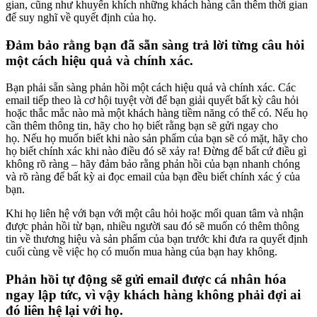
gian, cũng như khuyến khích những khách hàng cần thêm thời gian
để suy nghĩ về quyết định của họ.
Đảm bảo rằng bạn đã sẵn sàng trả lời từng câu hỏi
một cách hiệu quả và chính xác.
Bạn phải sẵn sàng phản hồi một cách hiệu quả và chính xác. Các
email tiếp theo là cơ hội tuyệt vời để bạn giải quyết bất kỳ câu hỏi
hoặc thắc mắc nào mà một khách hàng tiềm năng có thể có. Nếu họ
cần thêm thông tin, hãy cho họ biết rằng bạn sẽ gửi ngay cho
họ. Nếu họ muốn biết khi nào sản phẩm của bạn sẽ có mặt, hãy cho
họ biết chính xác khi nào điều đó sẽ xảy ra! Đừng để bất cứ điều gì
không rõ ràng – hãy đảm bảo rằng phản hồi của bạn nhanh chóng
và rõ ràng để bất kỳ ai đọc email của bạn đều biết chính xác ý của
bạn.
Khi họ liên hệ với bạn với một câu hỏi hoặc mối quan tâm và nhận
được phản hồi từ bạn, nhiều người sau đó sẽ muốn có thêm thông
tin về thương hiệu và sản phẩm của bạn trước khi đưa ra quyết định
cuối cùng về việc họ có muốn mua hàng của bạn hay không.
Phản hồi tự động sẽ gửi email được cá nhân hóa
ngay lập tức, vì vậy khách hàng không phải đợi ai
đó liên hệ lại với họ.