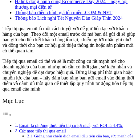
Halink đồng hành cùng Ecommerce Day 2024 – ngày hội
thương mại điện tử
Thông báo điều chỉnh giá tên miền .COM & NET
Thông báo Lịch nghỉ Tết Nguyên Đán Giáp Thìn 2024
Tiếp thị qua email là một cách tuyệt vời để giữ liên lạc với khách
hàng của bạn. Theo dõi một email trước đó mà bạn đã gửi đi sẽ giúp
bạn giữ cho liên kết khách hàng tồn tại, khiến người nhận ghi nhớ
và đồng thời cho bạn cơ hội giới thiệu thông tin hoặc sản phẩm mới
có thể quan tâm.
Tiếp thị qua email có thể và sẽ là một công cụ rất mạnh mẽ cho
doanh nghiệp của bạn, nhưng nó cần có thời gian, sự kiên nhẫn và
chuyên nghiệp để đạt được hiệu quả. Đừng lãng phí thời gian hoặc
nguồn lực của bạn – hãy đảm bảo rằng bạn gửi email vào đúng thời
điểm và dành đủ thời gian để thiết lập quy trình tự động hóa tiếp thị
qua email của mình.
Mục Lục
Email là phương thức tiếp thị có lợi nhất, với ROI là 4.4%.
Các mẹo tiếp thị qua email
Giống như chiến dịch email đầu tiên của bạn, sức mạnh của