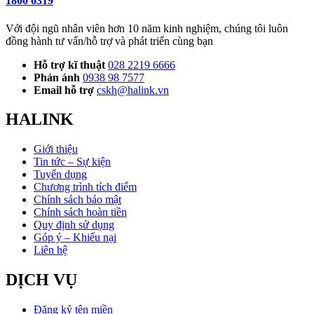
1800 6319
Với đội ngũ nhân viên hơn 10 năm kinh nghiệm, chúng tôi luôn
đồng hành tư vấn/hỗ trợ và phát triển cùng bạn
Hỗ trợ kĩ thuật
028 2219 6666
Phản ánh
0938 98 7577
Email hỗ trợ
cskh@halink.vn
HALINK
Giới thiệu
Tin tức – Sự kiện
Tuyển dụng
Chương trình tích điểm
Chính sách bảo mật
Chính sách hoàn tiền
Quy định sử dụng
Góp ý – Khiếu nại
Liên hệ
DỊCH VỤ
Đăng ký tên miền