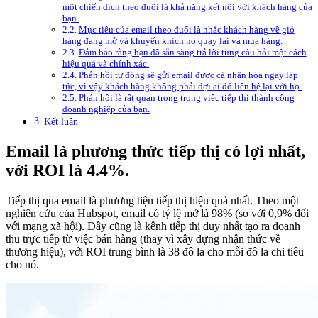
một chiến dịch theo đuổi là khả năng kết nối với khách hàng của
bạn.
Mục tiêu của email theo đuổi là nhắc khách hàng về giỏ
hàng đang mở và khuyến khích họ quay lại và mua hàng.
Đảm bảo rằng bạn đã sẵn sàng trả lời từng câu hỏi một cách
hiệu quả và chính xác.
Phản hồi tự động sẽ gửi email được cá nhân hóa ngay lập
tức, vì vậy khách hàng không phải đợi ai đó liên hệ lại với họ.
Phản hồi là rất quan trọng trong việc tiếp thị thành công
doanh nghiệp của bạn.
Kết luận
Email là phương thức tiếp thị có lợi nhất,
với ROI là 4.4%.
Tiếp thị qua email là phương tiện tiếp thị hiệu quả nhất. Theo một
nghiên cứu của Hubspot, email có tỷ lệ mở là 98% (so với 0,9% đối
với mạng xã hội). Đây cũng là kênh tiếp thị duy nhất tạo ra doanh
thu trực tiếp từ việc bán hàng (thay vì xây dựng nhận thức về
thương hiệu), với ROI trung bình là 38 đô la cho mỗi đô la chi tiêu
cho nó.