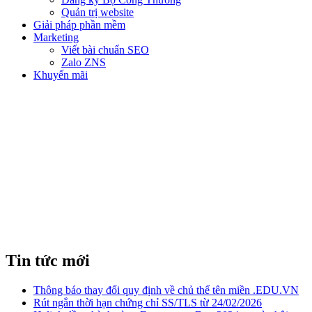
Quản trị website
Giải pháp phần mềm
Marketing
Viết bài chuẩn SEO
Zalo ZNS
Khuyến mãi
CÁC MẸO TIẾP THỊ QUA
EMAIL
Tin tức mới
Thông báo thay đổi quy định về chủ thể tên miền .EDU.VN
Rút ngắn thời hạn chứng chỉ SS/TLS từ 24/02/2026