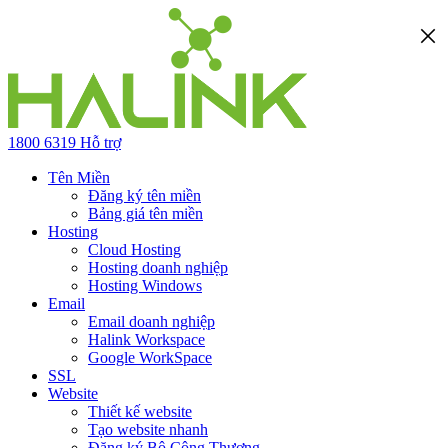
1800 6319
Hỗ trợ
Tên Miền
Đăng ký tên miền
Bảng giá tên miền
Hosting
Cloud Hosting
Hosting doanh nghiệp
Hosting Windows
Email
Email doanh nghiệp
Halink Workspace
Google WorkSpace
SSL
Website
Thiết kế website
Tạo website nhanh
Đăng ký Bộ Công Thương