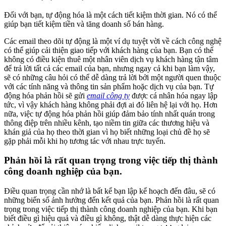
Đối với bạn, tự động hóa là một cách tiết kiệm thời gian. Nó có thể
giúp bạn tiết kiệm tiền và tăng doanh số bán hàng.
Các email theo dõi tự động là một ví dụ tuyệt vời về cách công nghệ
có thể giúp cải thiện giao tiếp với khách hàng của bạn. Bạn có thể
không có điều kiện thuê một nhân viên dịch vụ khách hàng tận tâm
để trả lời tất cả các email của bạn, nhưng ngay cả khi bạn làm vậy,
sẽ có những câu hỏi có thể dễ dàng trả lời bởi một người quen thuộc
với các tính năng và thông tin sản phẩm hoặc dịch vụ của bạn. Tự
động hóa phản hồi sẽ gửi
email công ty
được cá nhân hóa ngay lập
tức, vì vậy khách hàng không phải đợi ai đó liên hệ lại với họ. Hơn
nữa, việc tự động hóa phản hồi giúp đảm bảo tính nhất quán trong
thông điệp trên nhiều kênh, tạo niềm tin giữa các thương hiệu và
khán giả của họ theo thời gian vì họ biết những loại chủ đề họ sẽ
gặp phải mỗi khi họ tương tác với nhau trực tuyến.
Phản hồi là rất quan trọng trong việc tiếp thị thành
công doanh nghiệp của bạn.
Điều quan trọng cần nhớ là bất kể bạn lập kế hoạch đến đâu, sẽ có
những biến số ảnh hưởng đến kết quả của bạn. Phản hồi là rất quan
trọng trong việc tiếp thị thành công doanh nghiệp của bạn. Khi bạn
biết điều gì hiệu quả và điều gì không, thật dễ dàng thực hiện các