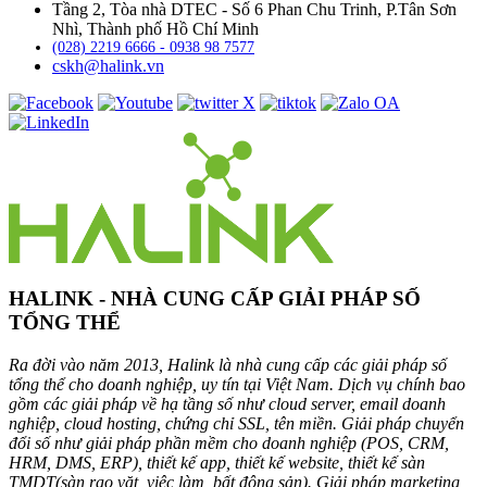
Tầng 2, Tòa nhà DTEC - Số 6 Phan Chu Trinh, P.Tân Sơn
Nhì, Thành phố Hồ Chí Minh
(028) 2219 6666 - 0938 98 7577
cskh@halink.vn
HALINK - NHÀ CUNG CẤP GIẢI PHÁP SỐ
TỔNG THỂ
Ra đời vào năm 2013, Halink là nhà cung cấp các giải pháp số
tổng thể cho doanh nghiệp, uy tín tại Việt Nam. Dịch vụ chính bao
gồm các giải pháp về hạ tầng số như cloud server, email doanh
nghiệp, cloud hosting, chứng chỉ SSL, tên miền. Giải pháp chuyển
đổi số như giải pháp phần mềm cho doanh nghiệp (POS, CRM,
HRM, DMS, ERP), thiết kế app, thiết kế website, thiết kế sàn
TMDT(sàn rao vặt, việc làm, bất động sản). Giải pháp marketing,