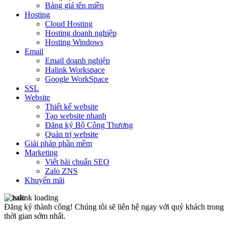
Bảng giá tên miền
Hosting
Cloud Hosting
Hosting doanh nghiệp
Hosting Windows
Email
Email doanh nghiệp
Halink Workspace
Google WorkSpace
SSL
Website
Thiết kế website
Tạo website nhanh
Đăng ký Bộ Công Thương
Quản trị website
Giải pháp phần mềm
Marketing
Viết bài chuẩn SEO
Zalo ZNS
Khuyến mãi
Đăng ký thành công!
Chúng tôi sẽ liên hệ ngay với quý khách trong
thời gian sớm nhất.