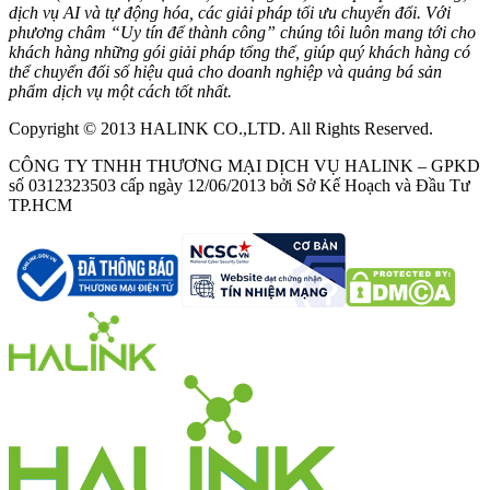
dịch vụ AI và tự động hóa, các giải pháp tối ưu chuyển đổi. Với
phương châm “Uy tín để thành công” chúng tôi luôn mang tới cho
khách hàng những gói giải pháp tổng thể, giúp quý khách hàng có
thể chuyển đổi số hiệu quả cho doanh nghiệp và quảng bá sản
phẩm dịch vụ một cách tốt nhất.
Copyright © 2013 HALINK CO.,LTD. All Rights Reserved.
CÔNG TY TNHH THƯƠNG MẠI DỊCH VỤ HALINK – GPKD
số 0312323503 cấp ngày 12/06/2013 bởi Sở Kế Hoạch và Đầu Tư
TP.HCM