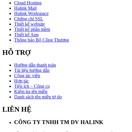
Cloud Hosting
Halink Mail
Halink Workspace
Chứng chỉ SSL
Thiết kế website
Thiết kế phần mềm
Thiết kế App
Thông báo Bộ Công Thương
HỖ TRỢ
Hướng dẫn thanh toán
Tài liệu hướng dẫn
Cộng tác viên
Hợp tác
Tiện ích – Công cụ
Kiểm tra tên miền
Danh sách tên miền tự do
LIÊN HỆ
CÔNG TY TNHH TM DV HALINK