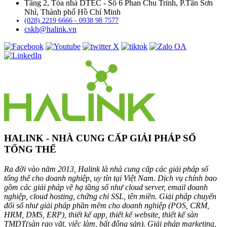
Tầng 2, Tòa nhà DTEC - Số 6 Phan Chu Trinh, P.Tân Sơn
Nhì, Thành phố Hồ Chí Minh
(028) 2219 6666 - 0938 98 7577
cskh@halink.vn
HALINK - NHÀ CUNG CẤP GIẢI PHÁP SỐ
TỔNG THỂ
Ra đời vào năm 2013, Halink là nhà cung cấp các giải pháp số
tổng thể cho doanh nghiệp, uy tín tại Việt Nam. Dịch vụ chính bao
gồm các giải pháp về hạ tầng số như cloud server, email doanh
nghiệp, cloud hosting, chứng chỉ SSL, tên miền. Giải pháp chuyển
đổi số như giải pháp phần mềm cho doanh nghiệp (POS, CRM,
HRM, DMS, ERP), thiết kế app, thiết kế website, thiết kế sàn
TMDT(sàn rao vặt, việc làm, bất động sản). Giải pháp marketing,