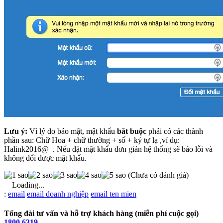
Lưu ý:
Vì lý do bảo mật, mật khẩu
bắt buộc
phải có các thành
phần sau: Chữ Hoa + chữ thường + số + ký tự lạ ,ví dụ:
Halink2016@ . Nếu đặt mật khẩu đơn giản hệ thống sẽ báo lỗi và
không đổi được mật khẩu.
(Chưa có đánh giá)
Loading...
Từ
:
email
email doanh nghiệp
email ten mien
khóa
Tổng đài tư vấn và hỗ trợ khách hàng (miễn phí cuộc gọi)
1800 6319