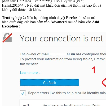
phần sau: Chữ Hoa + chữ thường + số + ký tự lạ ,ví dụ:
Halink2016@ . Nếu đặt mật khẩu đơn giản hệ thống sẽ báo lỗi và
không đổi được mật khẩu.
Trường hợp 2:
Nếu bạn dùng trình duyệt
Firefox
thì sẽ ra màn
hình dưới đây, các bạn bấm vào
Advanced
sau đó bấm vào
Add
Exception
: