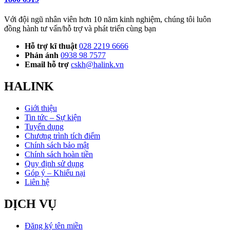
Với đội ngũ nhân viên hơn 10 năm kinh nghiệm, chúng tôi luôn
đồng hành tư vấn/hỗ trợ và phát triển cùng bạn
Hỗ trợ kĩ thuật
028 2219 6666
Phản ánh
0938 98 7577
Email hỗ trợ
cskh@halink.vn
HALINK
Giới thiệu
Tin tức – Sự kiện
Tuyển dụng
Chương trình tích điểm
Chính sách bảo mật
Chính sách hoàn tiền
Quy định sử dụng
Góp ý – Khiếu nại
Liên hệ
DỊCH VỤ
Đăng ký tên miền