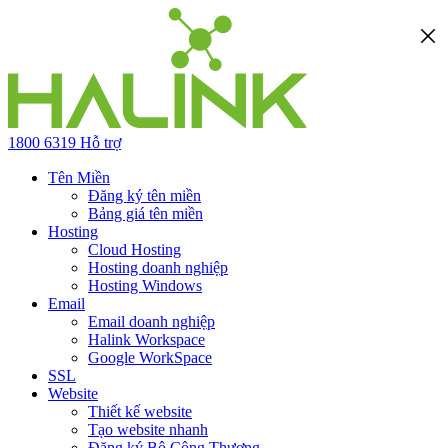
1800 6319
Hỗ trợ
Tên Miền
Đăng ký tên miền
Bảng giá tên miền
Hosting
Cloud Hosting
Hosting doanh nghiệp
Hosting Windows
Email
Email doanh nghiệp
Halink Workspace
Google WorkSpace
SSL
Website
Thiết kế website
Tạo website nhanh
Đăng ký Bộ Công Thương