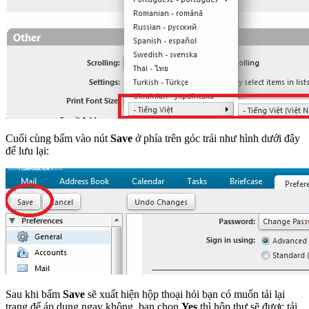
Cuối cùng bấm vào nút
Save
ở phía trên góc trái như hình dưới đây
để lưu lại:
Sau khi bấm
Save
sẽ xuất hiện hộp thoại hỏi bạn có muốn tải lại
trang để áp dụng ngay không, bạn chọn
Yes
thì hộp thư sẽ được tải