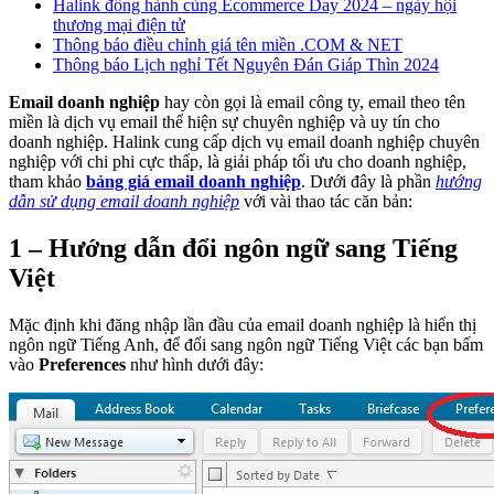
Halink đồng hành cùng Ecommerce Day 2024 – ngày hội
thương mại điện tử
Thông báo điều chỉnh giá tên miền .COM & NET
Thông báo Lịch nghỉ Tết Nguyên Đán Giáp Thìn 2024
Email doanh nghiệp
hay còn gọi là email công ty, email theo tên
miền là dịch vụ email thể hiện sự chuyên nghiệp và uy tín cho
doanh nghiệp. Halink cung cấp dịch vụ email doanh nghiệp chuyên
nghiệp với chi phi cực thấp, là giải pháp tối ưu cho doanh nghiệp,
tham khảo
bảng giá email doanh nghiệp
. Dưới đây là phần
hướng
dẫn sử dụng email doanh nghiệp
với vài thao tác căn bản:
1 – Hướng dẫn đổi ngôn ngữ sang Tiếng
Việt
Mặc định khi đăng nhập lần đầu của email doanh nghiệp là hiển thị
ngôn ngữ Tiếng Anh, để đổi sang ngôn ngữ Tiếng Việt các bạn bấm
vào
Preferences
như hình dưới đây: