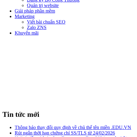
Quản trị website
Giải pháp phần mềm
Marketing
Viết bài chuẩn SEO
Zalo ZNS
Khuyến mãi
HƯỚNG DẪN SỬ DỤNG
EMAIL DOANH NGHIỆP
Tin tức mới
Thông báo thay đổi quy định về chủ thể tên miền .EDU.VN
Rút ngắn thời hạn chứng chỉ SS/TLS từ 24/02/2026