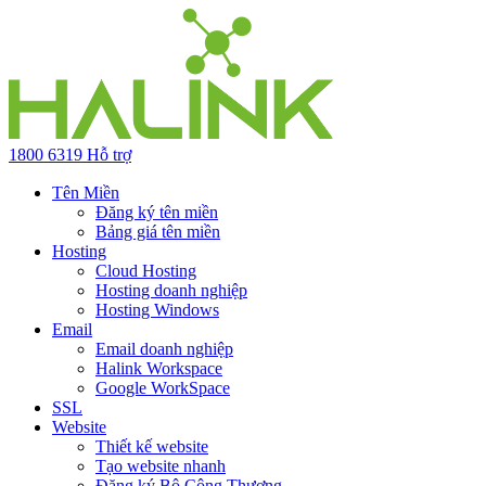
1800 6319
Hỗ trợ
Tên Miền
Đăng ký tên miền
Bảng giá tên miền
Hosting
Cloud Hosting
Hosting doanh nghiệp
Hosting Windows
Email
Email doanh nghiệp
Halink Workspace
Google WorkSpace
SSL
Website
Thiết kế website
Tạo website nhanh
Đăng ký Bộ Công Thương