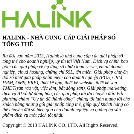
HALINK - NHÀ CUNG CẤP GIẢI PHÁP SỐ
TỔNG THỂ
Ra đời vào năm 2013, Halink là nhà cung cấp các giải pháp số
tổng thể cho doanh nghiệp, uy tín tại Việt Nam. Dịch vụ chính bao
gồm các giải pháp về hạ tầng số như cloud server, email doanh
nghiệp, cloud hosting, chứng chỉ SSL, tên miền. Giải pháp chuyển
đổi số như giải pháp phần mềm cho doanh nghiệp (POS, CRM,
HRM, DMS, ERP), thiết kế app, thiết kế website, thiết kế sàn
TMDT(sàn rao vặt, việc làm, bất động sản). Giải pháp marketing,
dịch vụ AI và tự động hóa, các giải pháp tối ưu chuyển đổi. Với
phương châm “Uy tín để thành công” chúng tôi luôn mang tới cho
khách hàng những gói giải pháp tổng thể, giúp quý khách hàng có
thể chuyển đổi số hiệu quả cho doanh nghiệp và quảng bá sản
phẩm dịch vụ một cách tốt nhất.
Copyright © 2013 HALINK CO.,LTD. All Rights Reserved.