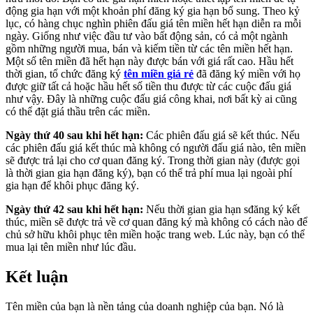
động gia hạn với một khoản phí đăng ký gia hạn bổ sung. Theo kỷ
lục, có hàng chục nghìn phiên đấu giá tên miền hết hạn diễn ra mỗi
ngày. Giống như việc đầu tư vào bất động sản, có cả một ngành
gồm những người mua, bán và kiếm tiền từ các tên miền hết hạn.
Một số tên miền đã hết hạn này được bán với giá rất cao. Hầu hết
thời gian, tổ chức đăng ký
tên miền giá rẻ
đã đăng ký miền với họ
được giữ tất cả hoặc hầu hết số tiền thu được từ các cuộc đấu giá
như vậy. Đây là những cuộc đấu giá công khai, nơi bất kỳ ai cũng
có thể đặt giá thầu trên các miền.
Ngày thứ 40 sau khi hết hạn:
Các phiên đấu giá sẽ kết thúc. Nếu
các phiên đấu giá kết thúc mà không có người đấu giá nào, tên miền
sẽ được trả lại cho cơ quan đăng ký. Trong thời gian này (được gọi
là thời gian gia hạn đăng ký), bạn có thể trả phí mua lại ngoài phí
gia hạn để khôi phục đăng ký.
Ngày thứ 42 sau khi hết hạn:
Nếu thời gian gia hạn sđăng ký kết
thúc, miền sẽ được trả về cơ quan đăng ký mà không có cách nào để
chủ sở hữu khôi phục tên miền hoặc trang web. Lúc này, bạn có thể
mua lại tên miền như lúc đầu.
Kết luận
Tên miền của bạn là nền tảng của doanh nghiệp của bạn. Nó là