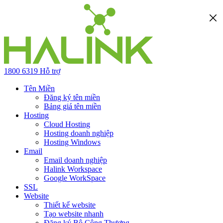
1800 6319
Hỗ trợ
Tên Miền
Đăng ký tên miền
Bảng giá tên miền
Hosting
Cloud Hosting
Hosting doanh nghiệp
Hosting Windows
Email
Email doanh nghiệp
Halink Workspace
Google WorkSpace
SSL
Website
Thiết kế website
Tạo website nhanh
Đăng ký Bộ Công Thương