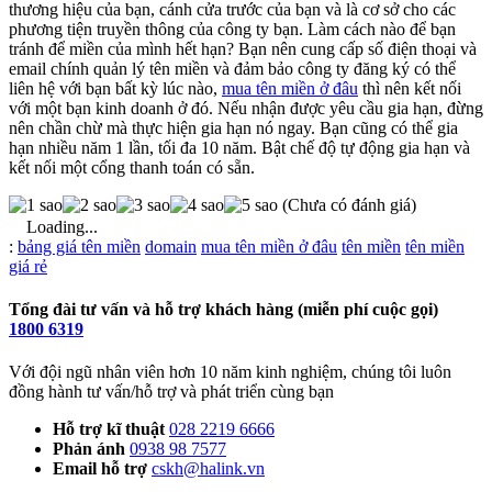
thương hiệu của bạn, cánh cửa trước của bạn và là cơ sở cho các
phương tiện truyền thông của công ty bạn. Làm cách nào để bạn
tránh để miền của mình hết hạn? Bạn nên cung cấp số điện thoại và
email chính quản lý tên miền và đảm bảo công ty đăng ký có thể
liên hệ với bạn bất kỳ lúc nào,
mua tên miền ở đâu
thì nên kết nối
với một bạn kinh doanh ở đó. Nếu nhận được yêu cầu gia hạn, đừng
nên chần chừ mà thực hiện gia hạn nó ngay. Bạn cũng có thể gia
hạn nhiều năm 1 lần, tối đa 10 năm. Bật chế độ tự động gia hạn và
kết nối một cổng thanh toán có sẵn.
(Chưa có đánh giá)
Loading...
Từ
:
bảng giá tên miền
domain
mua tên miền ở đâu
tên miền
tên miền
khóa
giá rẻ
Tổng đài tư vấn và hỗ trợ khách hàng (miễn phí cuộc gọi)
1800 6319
Với đội ngũ nhân viên hơn 10 năm kinh nghiệm, chúng tôi luôn
đồng hành tư vấn/hỗ trợ và phát triển cùng bạn
Hỗ trợ kĩ thuật
028 2219 6666
Phản ánh
0938 98 7577
Email hỗ trợ
cskh@halink.vn