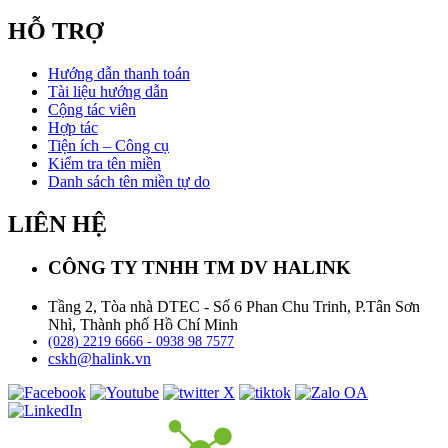
HỖ TRỢ
Hướng dẫn thanh toán
Tài liệu hướng dẫn
Cộng tác viên
Hợp tác
Tiện ích – Công cụ
Kiểm tra tên miền
Danh sách tên miền tự do
LIÊN HỆ
CÔNG TY TNHH TM DV HALINK
Tầng 2, Tòa nhà DTEC - Số 6 Phan Chu Trinh, P.Tân Sơn
Nhì, Thành phố Hồ Chí Minh
(028) 2219 6666 - 0938 98 7577
cskh@halink.vn