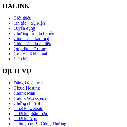
HALINK
Giới thiệu
Tin tức – Sự kiện
Tuyển dụng
Chương trình tích điểm
Chính sách bảo mật
Chính sách hoàn tiền
Quy định sử dụng
Góp ý – Khiếu nại
Liên hệ
DỊCH VỤ
Đăng ký tên miền
Cloud Hosting
Halink Mail
Halink Workspace
Chứng chỉ SSL
Thiết kế website
Thiết kế phần mềm
Thiết kế App
Thông báo Bộ Công Thương