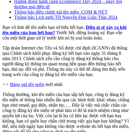
Halink đồng hành cùng Ecommerce Day 2024 – ngày hội
thương mại điện tử
Thông báo điều chỉnh giá tên miền .COM & NET
Thông báo Lịch nghỉ Tết Nguyên Đán Giáp Thìn 2024
Bạn vô tình để tên miền bạn sở hữu hết hạn.
Điều gì sẽ xảy ra khi
tên miền của bạn hết hạn?
Trước hết, đừng hoảng sợ. Bạn vẫn
còn một thời gian xử lý trước khi nó bị xoá hoàn toàn.
Tập đoàn Internet cho Tên và Số được chỉ định (ICANN) đã thông
qua Chính sách khôi phục đăng ký hết hạn vào ngày 31 tháng 8
năm 2013. Chính sách yêu cầu công ty đăng ký thông báo cho
người đăng ký thông tin quan trọng liên quan đến thông báo hết
hạn, thủ tục đổi và phí. Thông tin này có thể dễ dàng tìm thấy trên
trang web của công ty đăng ký tên miền của bạn.
>>
Bảng giá tên miền
mới nhất.
Thông thường, khi tên miền của bạn sắp hết hạn, công ty đăng ký
tên miền sẽ thông báo nhiều lần qua các hình thức khác nhau, chẳng
hạn như email, gọi điện, nhắn tin, … Đây là việc mà chắc chắn các
công ty đăng ký tên miền sẽ phải làm vì đó là trách nhiệm cũng như
quyền lợi của họ. Việc còn lại là họ có liên lạc được với bạn hay
không, bạn có quên hay chần chừ trong việc gia hạn hay không? Vì
thế, nếu một ngày bạn không vào được website do hết hạn tên miền,
đừng vội đổ lỗi cho công ty dịch vụ tên miền.