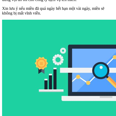
Xin lưu ý nếu miền đã quá ngày hết hạn một vài ngày, miền sẽ
không bị mất vĩnh viễn.