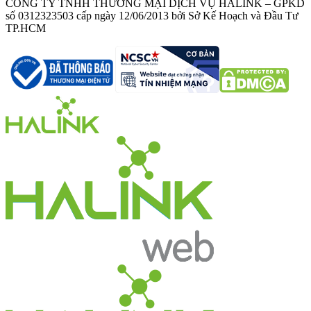
CÔNG TY TNHH THƯƠNG MẠI DỊCH VỤ HALINK – GPKD
số 0312323503 cấp ngày 12/06/2013 bởi Sở Kế Hoạch và Đầu Tư
TP.HCM