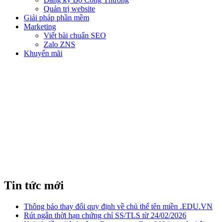
Quản trị website
Giải pháp phần mềm
Marketing
Viết bài chuẩn SEO
Zalo ZNS
Khuyến mãi
ĐIỀU GÌ SẼ XẢY RA KHI TÊN
MIỀN CỦA BẠN HẾT HẠN?
Tin tức mới
Thông báo thay đổi quy định về chủ thể tên miền .EDU.VN
Rút ngắn thời hạn chứng chỉ SS/TLS từ 24/02/2026