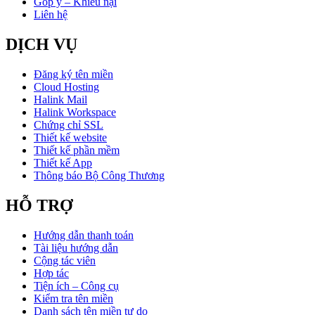
Góp ý – Khiếu nại
Liên hệ
DỊCH VỤ
Đăng ký tên miền
Cloud Hosting
Halink Mail
Halink Workspace
Chứng chỉ SSL
Thiết kế website
Thiết kế phần mềm
Thiết kế App
Thông báo Bộ Công Thương
HỖ TRỢ
Hướng dẫn thanh toán
Tài liệu hướng dẫn
Cộng tác viên
Hợp tác
Tiện ích – Công cụ
Kiểm tra tên miền
Danh sách tên miền tự do