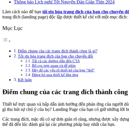
Thông báo Lịch nghỉ Tết Nguyên Đán Giáp Thìn 2024
Làm cách nào để bạn
tối ưu hóa trang đích của bạn cho chuyển đổ
trang đích (landing page) độc lập được thiết kế chỉ với một mục đíc
Mục Lục
Điểm chung của các trang đích thành công là gì?
Tối ưu hóa trang đích của bạn cho chuyển đổi
Tất cả các đường dẫn đến CTA
Bố cục trực quan và dễ nhìn
Hãy để các yếu tố thiết kế của bạn “thở”
Đừng bỏ qua thiết kế đáp ứng
Kết luận
Điểm chung của các trang đích thành công 
Thiết kế trực quan và hấp dẫn ảnh hưởng đến phản ứng của người dùn
gì thu hút sự chú ý của họ? Landing Page của bạn có giữ những lời 
Các trang đích, mặc dù có sự đơn giản rõ ràng, nhưng được xây dựng
thể đã đến lúc đánh giá lại các phương pháp hay nhất của bạn.