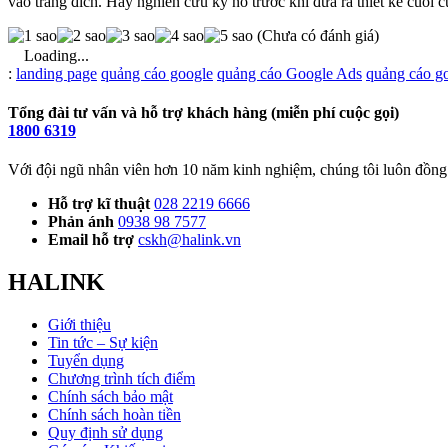
vào trang đích. Hãy nghiên cứu kỹ nó trước khi đưa ra thiết kế cuối c
(Chưa có đánh giá)
Loading...
Từ
:
landing page
quảng cáo google
quảng cáo Google Ads
quảng cáo g
khóa
Tổng đài tư vấn và hỗ trợ khách hàng (miễn phí cuộc gọi)
1800 6319
Với đội ngũ nhân viên hơn 10 năm kinh nghiệm, chúng tôi luôn đồng 
Hỗ trợ kĩ thuật
028 2219 6666
Phản ánh
0938 98 7577
Email hỗ trợ
cskh@halink.vn
HALINK
Giới thiệu
Tin tức – Sự kiện
Tuyển dụng
Chương trình tích điểm
Chính sách bảo mật
Chính sách hoàn tiền
Quy định sử dụng