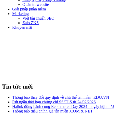
Quản trị website
Giải pháp phần mềm
Marketing
Viết bài chuẩn SEO
Zalo ZNS
Khuyến mãi
TỐI ƯU HÓ
Tin tức mới
Thông báo thay đổi quy định về chủ thể tên miền .EDU.VN
Rút ngắn thời hạn chứng chỉ SS/TLS từ 24/02/2026
Halink đồng hành cùng Ecommerce Day 2024 – ngày hội thươn
Thông báo điều chỉnh giá tên miền .COM & NET