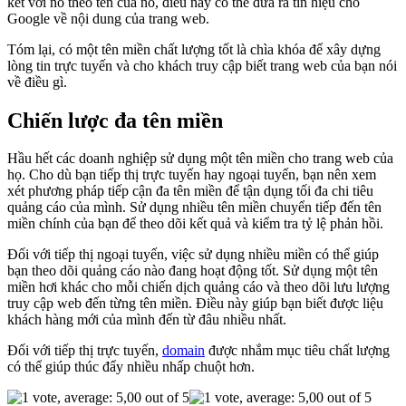
kết với nó theo tên của nó, điều này có thể đưa ra tín hiệu cho
Google về nội dung của trang web.
Tóm lại, có một tên miền chất lượng tốt là chìa khóa để xây dựng
lòng tin trực tuyến và cho khách truy cập biết trang web của bạn nói
về điều gì.
Chiến lược đa tên miền
Hầu hết các doanh nghiệp sử dụng một tên miền cho trang web của
họ. Cho dù bạn tiếp thị trực tuyến hay ngoại tuyến, bạn nên xem
xét phương pháp tiếp cận đa tên miền để tận dụng tối đa chi tiêu
quảng cáo của mình. Sử dụng nhiều tên miền chuyển tiếp đến tên
miền chính của bạn để theo dõi kết quả và kiểm tra tỷ lệ phản hồi.
Đối với tiếp thị ngoại tuyến, việc sử dụng nhiều miền có thể giúp
bạn theo dõi quảng cáo nào đang hoạt động tốt. Sử dụng một tên
miền hơi khác cho mỗi chiến dịch quảng cáo và theo dõi lưu lượng
truy cập web đến từng tên miền. Điều này giúp bạn biết được liệu
khách hàng mới của mình đến từ đâu nhiều nhất.
Đối với tiếp thị trực tuyến,
domain
được nhắm mục tiêu chất lượng
có thể giúp thúc đẩy nhiều nhấp chuột hơn.