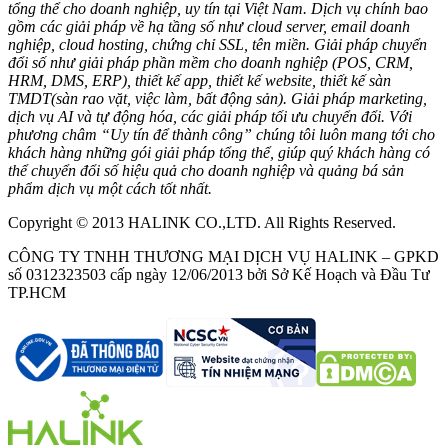
tổng thể cho doanh nghiệp, uy tín tại Việt Nam. Dịch vụ chính bao
gồm các giải pháp về hạ tầng số như cloud server, email doanh
nghiệp, cloud hosting, chứng chỉ SSL, tên miền. Giải pháp chuyển
đổi số như giải pháp phần mềm cho doanh nghiệp (POS, CRM,
HRM, DMS, ERP), thiết kế app, thiết kế website, thiết kế sàn
TMDT(sàn rao vặt, việc làm, bất động sản). Giải pháp marketing,
dịch vụ AI và tự động hóa, các giải pháp tối ưu chuyển đổi. Với
phương châm “Uy tín để thành công” chúng tôi luôn mang tới cho
khách hàng những gói giải pháp tổng thể, giúp quý khách hàng có
thể chuyển đổi số hiệu quả cho doanh nghiệp và quảng bá sản
phẩm dịch vụ một cách tốt nhất.
Copyright © 2013 HALINK CO.,LTD. All Rights Reserved.
CÔNG TY TNHH THƯƠNG MẠI DỊCH VỤ HALINK – GPKD
số 0312323503 cấp ngày 12/06/2013 bởi Sở Kế Hoạch và Đầu Tư
TP.HCM