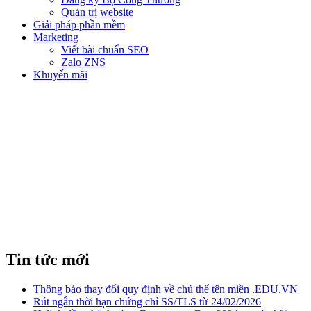
Quản trị website
Giải pháp phần mềm
Marketing
Viết bài chuẩn SEO
Zalo ZNS
Khuyến mãi
TÊN MIỀN QUAN TRỌNG
NHƯ THẾ NÀO VỚI TIẾP THỊ?
Tin tức mới
Thông báo thay đổi quy định về chủ thể tên miền .EDU.VN
Rút ngắn thời hạn chứng chỉ SS/TLS từ 24/02/2026