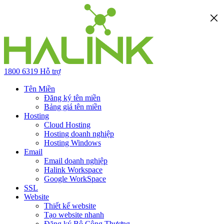
1800 6319
Hỗ trợ
Tên Miền
Đăng ký tên miền
Bảng giá tên miền
Hosting
Cloud Hosting
Hosting doanh nghiệp
Hosting Windows
Email
Email doanh nghiệp
Halink Workspace
Google WorkSpace
SSL
Website
Thiết kế website
Tạo website nhanh
Đăng ký Bộ Công Thương