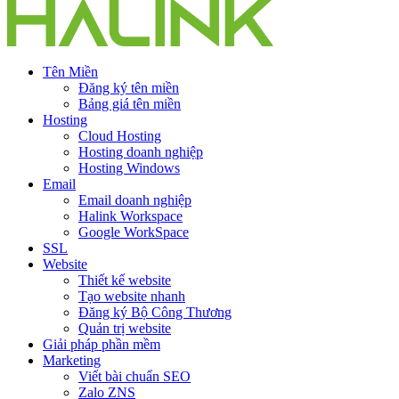
Tên Miền
Đăng ký tên miền
Bảng giá tên miền
Hosting
Cloud Hosting
Hosting doanh nghiệp
Hosting Windows
Email
Email doanh nghiệp
Halink Workspace
Google WorkSpace
SSL
Website
Thiết kế website
Tạo website nhanh
Đăng ký Bộ Công Thương
Quản trị website
Giải pháp phần mềm
Marketing
Viết bài chuẩn SEO
Zalo ZNS