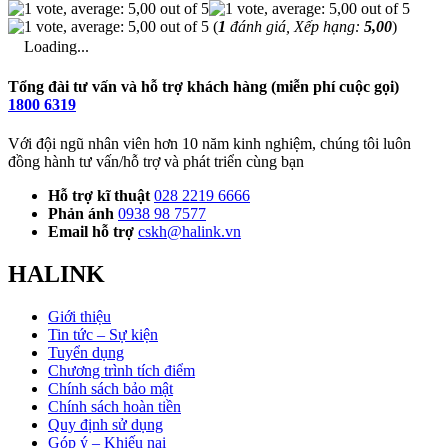
(
1
đánh giá, Xếp hạng:
5,00
)
Loading...
Tổng đài tư vấn và hỗ trợ khách hàng (miễn phí cuộc gọi)
1800 6319
Với đội ngũ nhân viên hơn 10 năm kinh nghiệm, chúng tôi luôn
đồng hành tư vấn/hỗ trợ và phát triển cùng bạn
Hỗ trợ kĩ thuật
028 2219 6666
Phản ánh
0938 98 7577
Email hỗ trợ
cskh@halink.vn
HALINK
Giới thiệu
Tin tức – Sự kiện
Tuyển dụng
Chương trình tích điểm
Chính sách bảo mật
Chính sách hoàn tiền
Quy định sử dụng
Góp ý – Khiếu nại