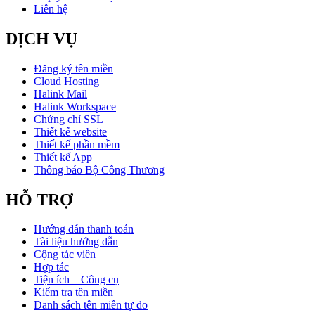
Liên hệ
DỊCH VỤ
Đăng ký tên miền
Cloud Hosting
Halink Mail
Halink Workspace
Chứng chỉ SSL
Thiết kế website
Thiết kế phần mềm
Thiết kế App
Thông báo Bộ Công Thương
HỖ TRỢ
Hướng dẫn thanh toán
Tài liệu hướng dẫn
Cộng tác viên
Hợp tác
Tiện ích – Công cụ
Kiểm tra tên miền
Danh sách tên miền tự do