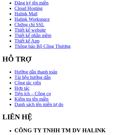
Đăng ký tên miền
Cloud Hosting
Halink Mail
Halink Workspace
Chứng chỉ SSL
Thiết kế website
Thiết kế phần mềm
Thiết kế App
Thông báo Bộ Công Thương
HỖ TRỢ
Hướng dẫn thanh toán
Tài liệu hướng dẫn
Cộng tác viên
Hợp tác
Tiện ích – Công cụ
Kiểm tra tên miền
Danh sách tên miền tự do
LIÊN HỆ
CÔNG TY TNHH TM DV HALINK