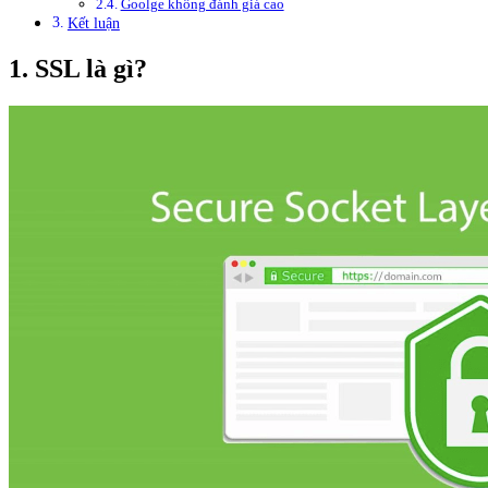
Goolge không đánh giá cao
Kết luận
1. SSL là gì?