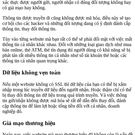
xác thực được người gửi, người nhận có đúng đối tượng không hay
có giả mạo hay không.
Thông tin được truyền đi cũng không được mã hóa, điều này sẽ tạo
cơ hội cho các hacker và những đối tượng đang có ý định đánh cắp
thông tin, thay đổi thông tin.
Tùy vào từng website mà bạn rất có thể sẽ phải đối mặt với việc mất
thông tin cá nhân khác nhau. Đối với những loại giao dịch như mua
bán online, thẻ ATM, thẻ tín dụng thì người dùng có khả năng sẽ bị
phát tán rất nhiều thông tin cá nhân như số tài khoản thẻ hoặc các
thông tin cá nhân quan trọng khác.
Dữ liệu không vẹn toàn
Nếu một website không có SSL thì dữ liệu của bạn có thể bị xâm
nhập trong lúc truyền dữ liệu đến người nhận. Hoặc thậm chí có thể
bị thay đổi thông tin dữ liệu trong quá trình truyền. Và việc thông
tin gửi/nhận không được mã hóa sẽ rất dễ dẫn đến thay đổi, đánh
cặp thông tin để làm lợi hoặc tống tiền đối với cá nhân, doanh
nghiệp đó.
Giả mạo thương hiệu
Ngày nay, việc website giả mạo thương hiệu đã không còn là vấn đề