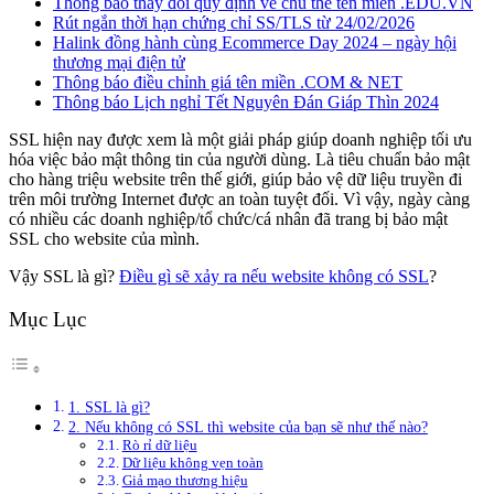
Thông báo thay đổi quy định về chủ thể tên miền .EDU.VN
Rút ngắn thời hạn chứng chỉ SS/TLS từ 24/02/2026
Halink đồng hành cùng Ecommerce Day 2024 – ngày hội
thương mại điện tử
Thông báo điều chỉnh giá tên miền .COM & NET
Thông báo Lịch nghỉ Tết Nguyên Đán Giáp Thìn 2024
SSL hiện nay được xem là một giải pháp giúp doanh nghiệp tối ưu
hóa việc bảo mật thông tin của người dùng. Là tiêu chuẩn bảo mật
cho hàng triệu website trên thế giới, giúp bảo vệ dữ liệu truyền đi
trên môi trường Internet được an toàn tuyệt đối. Vì vậy, ngày càng
có nhiều các doanh nghiệp/tổ chức/cá nhân đã trang bị bảo mật
SSL cho website của mình.
Vậy SSL là gì?
Điều gì sẽ xảy ra nếu website không có SSL
?
Mục Lục
1. SSL là gì?
2. Nếu không có SSL thì website của bạn sẽ như thế nào?
Rò rỉ dữ liệu
Dữ liệu không vẹn toàn
Giả mạo thương hiệu