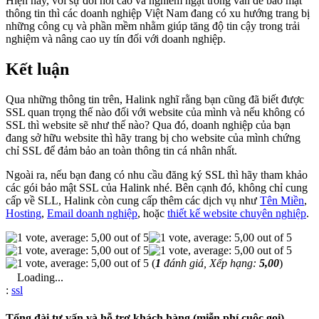
Hiện nay, với sự đòi hỏi cao và nghiêm ngặt trong vấn đề bảo mật
thông tin thì các doanh nghiệp Việt Nam đang có xu hướng trang bị
những công cụ và phần mềm nhằm giúp tăng độ tin cậy trong trải
nghiệm và nâng cao uy tín đối với doanh nghiệp.
Kết luận
Qua những thông tin trên, Halink nghĩ rằng bạn cũng đã biết được
SSL quan trọng thế nào đối với website của mình và nếu không có
SSL thì website sẽ như thế nào? Qua đó, doanh nghiệp của bạn
đang sở hữu website thì hãy trang bị cho website của mình chứng
chỉ SSL để đảm bảo an toàn thông tin cá nhân nhất.
Ngoài ra, nếu bạn đang có nhu cầu đăng ký SSL thì hãy tham khảo
các gói bảo mật SSL của Halink nhé. Bên cạnh đó, không chỉ cung
cấp về SLL, Halink còn cung cấp thêm các dịch vụ như
Tên Miền
,
Hosting
,
Email doanh nghiệp
, hoặc
thiết kế website chuyên nghiệp
.
(
1
đánh giá, Xếp hạng:
5,00
)
Loading...
Từ
:
ssl
khóa
Tổng đài tư vấn và hỗ trợ khách hàng (miễn phí cuộc gọi)