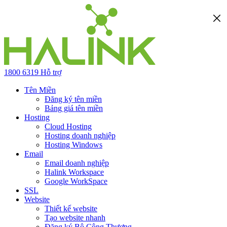
1800 6319
Hỗ trợ
Tên Miền
Đăng ký tên miền
Bảng giá tên miền
Hosting
Cloud Hosting
Hosting doanh nghiệp
Hosting Windows
Email
Email doanh nghiệp
Halink Workspace
Google WorkSpace
SSL
Website
Thiết kế website
Tạo website nhanh
Đăng ký Bộ Công Thương