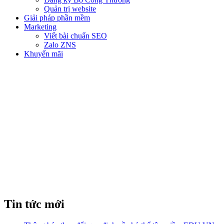
Quản trị website
Giải pháp phần mềm
Marketing
Viết bài chuẩn SEO
Zalo ZNS
Khuyến mãi
NẾU KHÔNG CÓ SSL THÌ
WEBSITE CỦA BẠN SẼ NHƯ
THẾ NÀO?
Tin tức mới