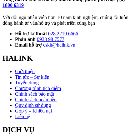
1800 6319
Với đội ngũ nhân viên hơn 10 năm kinh nghiệm, chúng tôi luôn
đồng hành tư vấn/hỗ trợ và phát triển cùng bạn
Hỗ trợ kĩ thuật
028 2219 6666
Phản ánh
0938 98 7577
Email hỗ trợ
cskh@halink.vn
HALINK
Giới thiệu
Tin tức – Sự kiện
Tuyển dụng
Chương trình tích điểm
Chính sách bảo mật
Chính sách hoàn tiền
Quy định sử dụng
Góp ý – Khiếu nại
Liên hệ
DỊCH VỤ