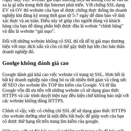
xa lạ gì nữa trong thời đại Internet phát triển. Với chứng SSL dạng
EV và OV thì website của bạn sẽ được chứng thực thông tin doanh
nghiệp khi đăng ký trong thời gian từ 5-7 ngày để đảm bảo về tính
xác thực và an toàn. Điều này sẽ giúp cho người dùng và khách
hàng của bạn dễ dàng phân biệt được đâu là websie “chính hãng”
và đâu là website “giả mạo”.
Đối với những website không có SSL thì rất dễ bị giả mạo thương
hiệu với mục đích xấu và còn có thể gây thiệt hại lớn cho bản thân
doanh nghiệp đó.
Goolge không đánh giá cao
Google đánh giá khá cao việc website có trang trị SSL. Hơn hết là
bất kỳ doanh nghiệp nào cũng bỏ ra rất nhiều thời gian và công sức
để SEO cho website lên TOP tìm kiếm của Google. Và từ lâu
Google vốn đã ưu tiên với những website có sử dụng giao thức
HTTPS và các trình duyệt hiện nay đều hiện chữ không bảo mật với
các website không dùng HTTPS.
Chính vì vậy, việc có chứng chỉ SSL để sử dụng giao thức HTTPS
cho website dường như là một điều bắt buộc để giúp web của bạn
có được thứ hạng tốt trên trang tìm kiếm của google.