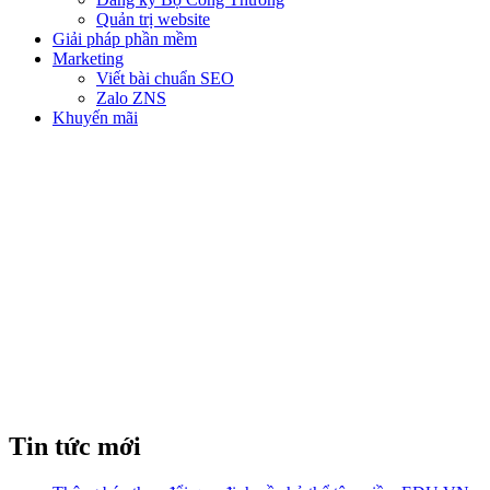
Quản trị website
Giải pháp phần mềm
Marketing
Viết bài chuẩn SEO
Zalo ZNS
Khuyến mãi
LƯU TRỮ NÀO TỐT NHẤT
CHO WORDPRESS: LINUX
HAY WINDOWS?
Tin tức mới