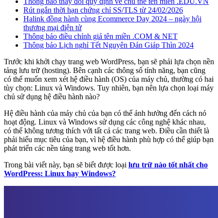
Thông báo thay đổi quy định về chủ thể tên miền .EDU.VN
Rút ngắn thời hạn chứng chỉ SS/TLS từ 24/02/2026
Halink đồng hành cùng Ecommerce Day 2024 – ngày hội
thương mại điện tử
Thông báo điều chỉnh giá tên miền .COM & NET
Thông báo Lịch nghỉ Tết Nguyên Đán Giáp Thìn 2024
Trước khi khởi chạy trang web WordPress, bạn sẽ phải lựa chọn nền
tảng lưu trữ (hosting). Bên cạnh các thông số tính năng, bạn cũng
có thể muốn xem xét hệ điều hành (OS) của máy chủ, thường có hai
tùy chọn: Linux và Windows. Tuy nhiên, bạn nên lựa chọn loại máy
chủ sử dụng hệ điều hành nào?
Hệ điều hành của máy chủ của bạn có thể ảnh hưởng đến cách nó
hoạt động. Linux và Windows sử dụng các công nghệ khác nhau,
có thể không tương thích với tất cả các trang web. Điều cần thiết là
phải hiểu mục tiêu của bạn, vì hệ điều hành phù hợp có thể giúp bạn
phát triển các nền tảng trang web tốt hơn.
Trong bài viết này, bạn sẽ biết được loại
lưu trữ nào tốt nhất cho
WordPress: Linux hay Windows?