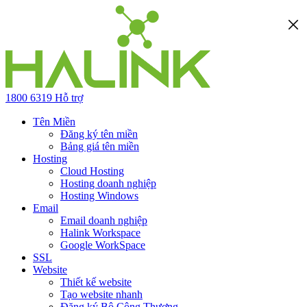
1800 6319
Hỗ trợ
Tên Miền
Đăng ký tên miền
Bảng giá tên miền
Hosting
Cloud Hosting
Hosting doanh nghiệp
Hosting Windows
Email
Email doanh nghiệp
Halink Workspace
Google WorkSpace
SSL
Website
Thiết kế website
Tạo website nhanh
Đăng ký Bộ Công Thương