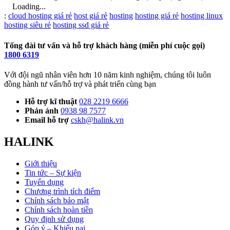
Loading...
Từ
:
cloud hosting giá rẻ
host giá rẻ
hosting
hosting giá rẻ
hosting linux
khóa
hosting siêu rẻ
hosting ssd giá rẻ
Tổng đài tư vấn và hỗ trợ khách hàng (miễn phí cuộc gọi)
1800 6319
Với đội ngũ nhân viên hơn 10 năm kinh nghiệm, chúng tôi luôn
đồng hành tư vấn/hỗ trợ và phát triển cùng bạn
Hỗ trợ kĩ thuật
028 2219 6666
Phản ánh
0938 98 7577
Email hỗ trợ
cskh@halink.vn
HALINK
Giới thiệu
Tin tức – Sự kiện
Tuyển dụng
Chương trình tích điểm
Chính sách bảo mật
Chính sách hoàn tiền
Quy định sử dụng
Góp ý – Khiếu nại