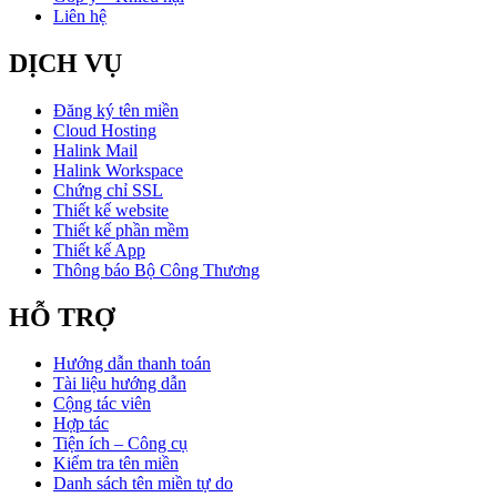
Liên hệ
DỊCH VỤ
Đăng ký tên miền
Cloud Hosting
Halink Mail
Halink Workspace
Chứng chỉ SSL
Thiết kế website
Thiết kế phần mềm
Thiết kế App
Thông báo Bộ Công Thương
HỖ TRỢ
Hướng dẫn thanh toán
Tài liệu hướng dẫn
Cộng tác viên
Hợp tác
Tiện ích – Công cụ
Kiểm tra tên miền
Danh sách tên miền tự do