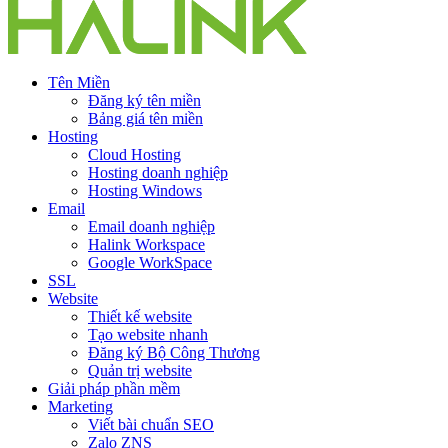
Tên Miền
Đăng ký tên miền
Bảng giá tên miền
Hosting
Cloud Hosting
Hosting doanh nghiệp
Hosting Windows
Email
Email doanh nghiệp
Halink Workspace
Google WorkSpace
SSL
Website
Thiết kế website
Tạo website nhanh
Đăng ký Bộ Công Thương
Quản trị website
Giải pháp phần mềm
Marketing
Viết bài chuẩn SEO
Zalo ZNS