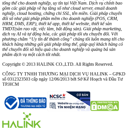
tổng thể cho doanh nghiệp, uy tín tại Việt Nam. Dịch vụ chính bao
gồm các giải pháp về hạ tầng số như cloud server, email doanh
nghiệp, cloud hosting, chứng chỉ SSL, tên miền. Giải pháp chuyển
đổi số như giải pháp phần mềm cho doanh nghiệp (POS, CRM,
HRM, DMS, ERP), thiết kế app, thiết kế website, thiết kế sàn
TMDT(sàn rao vặt, việc làm, bất động sản). Giải pháp marketing,
dịch vụ AI và tự động hóa, các giải pháp tối ưu chuyển đổi. Với
phương châm “Uy tín để thành công” chúng tôi luôn mang tới cho
khách hàng những gói giải pháp tổng thể, giúp quý khách hàng có
thể chuyển đổi số hiệu quả cho doanh nghiệp và quảng bá sản
phẩm dịch vụ một cách tốt nhất.
Copyright © 2013 HALINK CO.,LTD. All Rights Reserved.
CÔNG TY TNHH THƯƠNG MẠI DỊCH VỤ HALINK – GPKD
số 0312323503 cấp ngày 12/06/2013 bởi Sở Kế Hoạch và Đầu Tư
TP.HCM