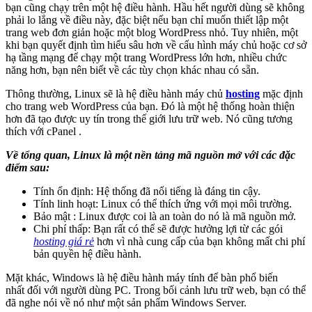
bạn cũng chạy trên một hệ điều hành. Hầu hết người dùng sẽ không
phải lo lắng về điều này, đặc biệt nếu bạn chỉ muốn thiết lập một
trang web đơn giản hoặc một blog WordPress nhỏ. Tuy nhiên, một
khi bạn quyết định tìm hiểu sâu hơn về cấu hình máy chủ hoặc cơ sở
hạ tầng mạng để chạy một trang WordPress lớn hơn, nhiều chức
năng hơn, bạn nên biết về các tùy chọn khác nhau có sẵn.
Thông thường, Linux sẽ là hệ điều hành máy chủ
hosting
mặc định
cho trang web WordPress của bạn. Đó là một hệ thống hoàn thiện
hơn đã tạo được uy tín trong thế giới lưu trữ web. Nó cũng tương
thích với cPanel .
Về tổng quan, Linux là một nền tảng mã nguồn mở với các đặc
điểm sau:
Tính ổn định: Hệ thống đã nổi tiếng là đáng tin cậy.
Tính linh hoạt: Linux có thể thích ứng với mọi môi trường.
Bảo mật : Linux được coi là an toàn do nó là mã nguồn mở.
Chi phí thấp: Bạn rất có thể sẽ được hưởng lợi từ các gói
hosting giá rẻ
hơn vì nhà cung cấp của bạn không mất chi phí
bản quyền hệ điều hành.
Mặt khác, Windows là hệ điều hành máy tính để bàn phổ biến
nhất đối với người dùng PC. Trong bối cảnh lưu trữ web, bạn có thể
đã nghe nói về nó như một sản phẩm Windows Server.