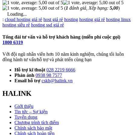
(
1
đánh giá, Xếp hạng:
5,00
)
Loading...
Từ
:
cloud hosting giá rẻ
host giá rẻ
hosting
hosting giá rẻ
hosting linux
khóa
hosting siêu rẻ
hosting ssd giá rẻ
Tổng đài tư vấn và hỗ trợ khách hàng (miễn phí cuộc gọi)
1800 6319
Với đội ngũ nhân viên hơn 10 năm kinh nghiệm, chúng tôi luôn
đồng hành tư vấn/hỗ trợ và phát triển cùng bạn
Hỗ trợ kĩ thuật
028 2219 6666
Phản ánh
0938 98 7577
Email hỗ trợ
cskh@halink.vn
HALINK
Giới thiệu
Tin tức – Sự kiện
Tuyển dụng
Chương trình tích điểm
Chính sách bảo mật
Chính sách hoàn tiền