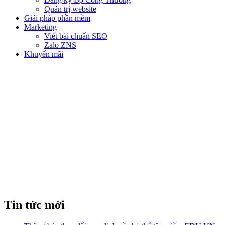
Quản trị website
Giải pháp phần mềm
Marketing
Viết bài chuẩn SEO
Zalo ZNS
Khuyến mãi
HOSTING LÀ GÌ? VAI TRÒ
NHƯ THẾ NÀO ĐỐI VỚI
THIẾT KẾ WEBSITE?
Tin tức mới