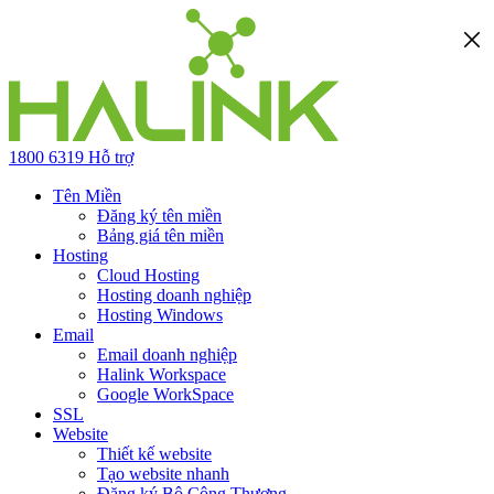
1800 6319
Hỗ trợ
Tên Miền
Đăng ký tên miền
Bảng giá tên miền
Hosting
Cloud Hosting
Hosting doanh nghiệp
Hosting Windows
Email
Email doanh nghiệp
Halink Workspace
Google WorkSpace
SSL
Website
Thiết kế website
Tạo website nhanh
Đăng ký Bộ Công Thương