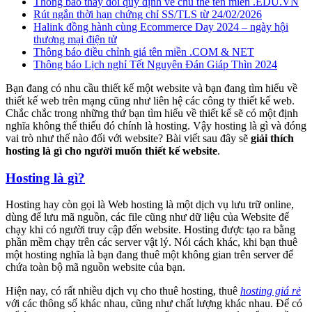
Thông báo thay đổi quy định về chủ thể tên miền .EDU.VN
Rút ngắn thời hạn chứng chỉ SS/TLS từ 24/02/2026
Halink đồng hành cùng Ecommerce Day 2024 – ngày hội
thương mại điện tử
Thông báo điều chỉnh giá tên miền .COM & NET
Thông báo Lịch nghỉ Tết Nguyên Đán Giáp Thìn 2024
Bạn đang có nhu cầu thiết kế một website và bạn đang tìm hiểu về
thiết kế web trên mạng cũng như liên hệ các công ty thiết kế web.
Chắc chắc trong những thứ bạn tìm hiểu về thiết kế sẽ có một định
nghĩa không thể thiếu đó chính là hosting. Vậy hosting là gì và đóng
vai trò như thế nào đối với website? Bài viết sau đây sẽ
giải thích
hosting là gì cho người muốn thiết kế website
.
Hosting là gì?
Hosting hay còn gọi là Web hosting là một dịch vụ lưu trữ online,
dùng để lưu mã nguồn, các file cũng như dữ liệu của Website để
chạy khi có người truy cập đến website. Hosting được tạo ra bằng
phần mềm chạy trên các server vật lý. Nói cách khác, khi bạn thuê
một hosting nghĩa là bạn đang thuê một không gian trên server để
chứa toàn bộ mã nguồn website của bạn.
Hiện nay, có rất nhiều dịch vụ cho thuê hosting, thuê
hosting giá rẻ
với các thông số khác nhau, cũng như chất lượng khác nhau. Để có