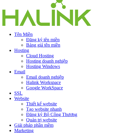
Tên Miền
Đăng ký tên miền
Bảng giá tên miền
Hosting
Cloud Hosting
Hosting doanh nghiệp
Hosting Windows
Email
Email doanh nghiệp
Halink Workspace
Google WorkSpace
SSL
Website
Thiết kế website
Tạo website nhanh
Đăng ký Bộ Công Thương
Quản trị website
Giải pháp phần mềm
Marketing