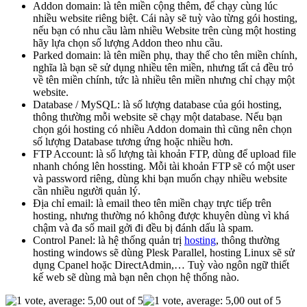
Addon domain: là tên miền cộng thêm, để chạy cùng lúc
nhiều website riêng biệt. Cái này sẽ tuỳ vào từng gói hosting,
nếu bạn có nhu cầu làm nhiều Website trên cùng một hosting
hãy lựa chọn số lượng Addon theo nhu cầu.
Parked domain: là tên miền phụ, thay thế cho tên miền chính,
nghĩa là bạn sẽ sử dụng nhiều tên miền, nhưng tất cả đều trỏ
về tên miền chính, tức là nhiều tên miền nhưng chỉ chạy một
website.
Database / MySQL: là số lượng database của gói hosting,
thông thường mỗi website sẽ chạy một database. Nếu bạn
chọn gói hosting có nhiều Addon domain thì cũng nên chọn
số lượng Database tương ứng hoặc nhiều hơn.
FTP Account: là số lượng tài khoản FTP, dùng để upload file
nhanh chóng lên hossting. Mỗi tài khoản FTP sẽ có một user
và password riêng, dùng khi bạn muốn chạy nhiều website
cần nhiều người quản lý.
Địa chỉ email: là email theo tên miền chạy trực tiếp trên
hosting, nhưng thường nó không được khuyên dùng vì khá
chậm và đa số mail gởi đi đều bị đánh dấu là spam.
Control Panel: là hệ thống quản trị
hosting
, thông thường
hosting windows sẽ dùng Plesk Parallel, hosting Linux sẽ sử
dụng Cpanel hoặc DirectAdmin,… Tuỳ vào ngôn ngữ thiết
kế web sẽ dùng mà bạn nên chọn hệ thống nào.