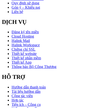
Quy định sử dụng
Góp ý – Khiếu nại
Liên hệ
DỊCH VỤ
Đăng ký tên miền
Cloud Hosting
Halink Mail
Halink Workspace
Chứng chỉ SSL
Thiết kế website
Thiết kế phần mềm
Thiết kế App
Thông báo Bộ Công Thương
HỖ TRỢ
Hướng dẫn thanh toán
Tài liệu hướng dẫn
Cộng tác viên
Hợp tác
Tiện ích – Công cụ