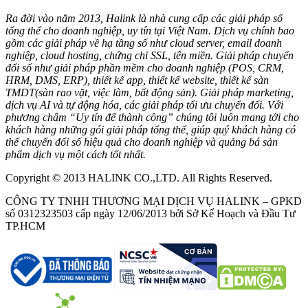
Ra đời vào năm 2013, Halink là nhà cung cấp các giải pháp số
tổng thể cho doanh nghiệp, uy tín tại Việt Nam. Dịch vụ chính bao
gồm các giải pháp về hạ tầng số như cloud server, email doanh
nghiệp, cloud hosting, chứng chỉ SSL, tên miền. Giải pháp chuyển
đổi số như giải pháp phần mềm cho doanh nghiệp (POS, CRM,
HRM, DMS, ERP), thiết kế app, thiết kế website, thiết kế sàn
TMDT(sàn rao vặt, việc làm, bất động sản). Giải pháp marketing,
dịch vụ AI và tự động hóa, các giải pháp tối ưu chuyển đổi. Với
phương châm “Uy tín để thành công” chúng tôi luôn mang tới cho
khách hàng những gói giải pháp tổng thể, giúp quý khách hàng có
thể chuyển đổi số hiệu quả cho doanh nghiệp và quảng bá sản
phẩm dịch vụ một cách tốt nhất.
Copyright © 2013 HALINK CO.,LTD. All Rights Reserved.
CÔNG TY TNHH THƯƠNG MẠI DỊCH VỤ HALINK – GPKD
số 0312323503 cấp ngày 12/06/2013 bởi Sở Kế Hoạch và Đầu Tư
TP.HCM