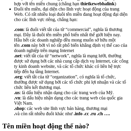
hợp với tên miền chung (chẳng hạn
thietkewebhalink
)
Đuôi tên miền, đại diện cho lĩnh vực hoạt động của trang
Web. Có rất nhiều loại đuôi tên miền đang hoạt động đại diện
cho các lĩnh vực riêng, chẳng hạn:
.com
: là đuôi viết tắt của từ “commercial”, nghĩa là thương
mại. Đây là đuôi tên miền phổ biến nhất thế giới hiện nay.
Hầu hết các doanh nghiệp đều mong muốn sở hữu một
tên
.com
này bởi vì nó rất phổ biến khẳng định vị thế cao của
doanh nghiệp trên mạng Internet
.net
: viết tắt của từ “network”, nghĩa là mạng lưới, thường
được sử dụng bởi các nhà cung cấp dịch vụ Internet, các công
ty kinh doanh website, và các tổ chức khác có liên hệ trực
tiếp đến hạ tầng Internet.
.org
: viết tắt của từ “organization”, có nghĩa là tổ chức,
thường được sử dụng bởi các tổ chức phi lợi nhuận và các tổ
chức liên kết thương mại.
.us
: là dấu hiệu nhận dạng cho các trang web của Mỹ.
.vn
: là dấu hiệu nhận dạng cho các trang web của quốc gia
Việt Nam.
.shop
: các web site lĩnh vực bán hàng, thương mại
.
và còn rất nhiều đuôi khác như
.info .cc .ru .ch ….
Tên miền hoạt động thế nào?