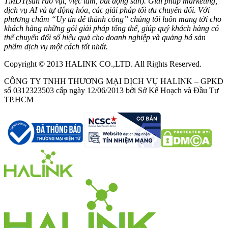
TMDT(sàn rao vặt, việc làm, bất động sản). Giải pháp marketing,
dịch vụ AI và tự động hóa, các giải pháp tối ưu chuyển đổi. Với
phương châm “Uy tín để thành công” chúng tôi luôn mang tới cho
khách hàng những gói giải pháp tổng thể, giúp quý khách hàng có
thể chuyển đổi số hiệu quả cho doanh nghiệp và quảng bá sản
phẩm dịch vụ một cách tốt nhất.
Copyright © 2013 HALINK CO.,LTD. All Rights Reserved.
CÔNG TY TNHH THƯƠNG MẠI DỊCH VỤ HALINK – GPKD
số 0312323503 cấp ngày 12/06/2013 bởi Sở Kế Hoạch và Đầu Tư
TP.HCM