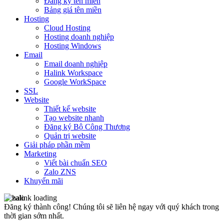
Đăng ký tên miền
Bảng giá tên miền
Hosting
Cloud Hosting
Hosting doanh nghiệp
Hosting Windows
Email
Email doanh nghiệp
Halink Workspace
Google WorkSpace
SSL
Website
Thiết kế website
Tạo website nhanh
Đăng ký Bộ Công Thương
Quản trị website
Giải pháp phần mềm
Marketing
Viết bài chuẩn SEO
Zalo ZNS
Khuyến mãi
Đăng ký thành công!
Chúng tôi sẽ liên hệ ngay với quý khách trong
thời gian sớm nhất.