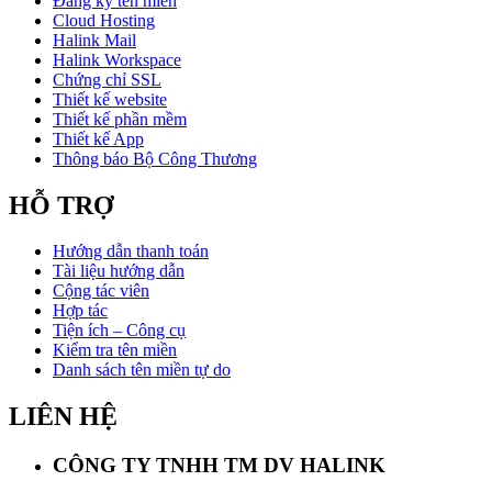
Đăng ký tên miền
Cloud Hosting
Halink Mail
Halink Workspace
Chứng chỉ SSL
Thiết kế website
Thiết kế phần mềm
Thiết kế App
Thông báo Bộ Công Thương
HỖ TRỢ
Hướng dẫn thanh toán
Tài liệu hướng dẫn
Cộng tác viên
Hợp tác
Tiện ích – Công cụ
Kiểm tra tên miền
Danh sách tên miền tự do
LIÊN HỆ
CÔNG TY TNHH TM DV HALINK