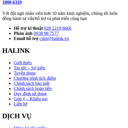
1800 6319
Với đội ngũ nhân viên hơn 10 năm kinh nghiệm, chúng tôi luôn
đồng hành tư vấn/hỗ trợ và phát triển cùng bạn
Hỗ trợ kĩ thuật
028 2219 6666
Phản ánh
0938 98 7577
Email hỗ trợ
cskh@halink.vn
HALINK
Giới thiệu
Tin tức – Sự kiện
Tuyển dụng
Chương trình tích điểm
Chính sách bảo mật
Chính sách hoàn tiền
Quy định sử dụng
Góp ý – Khiếu nại
Liên hệ
DỊCH VỤ