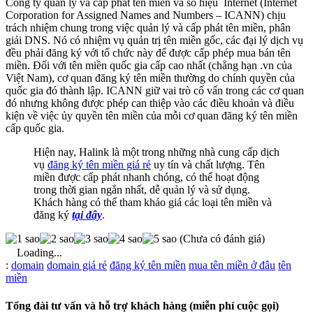
Công ty quản lý và cấp phát tên miền và số hiệu Internet
(Internet
Corporation for Assigned Names and Numbers – ICANN) chịu
trách nhiệm chung trong việc quản lý và cấp phát tên miền, phân
giải DNS. Nó có nhiệm vụ quản trị
tên miền gốc
, các đại lý dịch vụ
đều phải đăng ký với tổ chức này để được cấp phép mua bán tên
miền.
Đối với
tên miền quốc gia cấp cao nhất (chẳng hạn .vn của
Việt Nam)
, cơ quan đăng ký tên miền thường do chính quyền của
quốc gia đó thành lập. ICANN giữ vai trò cố vấn trong các cơ quan
đó nhưng không được phép can thiệp vào các điều khoản và điều
kiện về việc ủy quyền tên miền của mỗi cơ quan đăng ký tên miền
cấp quốc gia.
Hiện nay, Halink là một trong những nhà cung cấp dịch
vụ
đăng ký tên miền giá rẻ
uy tín và chất lượng. Tên
miền được cấp phát nhanh chóng, có thể hoạt động
trong thời gian ngắn nhất, dễ quản lý và sử dụng.
Khách hàng có thể tham khảo giá các loại tên miền và
đăng ký
tại đây
.
(Chưa có đánh giá)
Loading...
Từ
:
domain
domain giá rẻ
đăng ký tên miền
mua tên miền ở đâu
tên
khóa
miền
Tổng đài tư vấn và hỗ trợ khách hàng (miễn phí cuộc gọi)