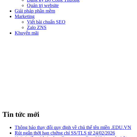
Quản trị website
Giải pháp phần mềm
Marketing
Viết bài chuẩn SEO
Zalo ZNS
Khuyến mãi
DOMAIN LÀ GÌ? TÊN MIỀN
LÀ GÌ? MUA DOMAIN GIÁ RẺ
Tin tức mới
Thông báo thay đổi quy định về chủ thể tên miền .EDU.VN
Rút ngắn thời hạn chứng chỉ SS/TLS từ 24/02/2026