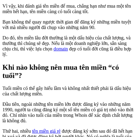
Vì vậy, khi đánh giá tên miền để mua, chẳng hạn như mua một tên
miền hết hạn, tên miền càng có tuổi càng tốt.
Bạn không thể quay ngược thời gian để đăng ký những miền tuyệt
vời mà nhiều người đã chụp vào những năm 90.
Do đó, tên miền lâu đời thường là một dấu hiệu của chất lượng, và
thường thì chúng sẽ đẹp. Nếu là một doanh nghiệp lớn, sẵn sàng
chịu chi, thì việc lựa chọn
domain
đẹp có tuổi đời cũng là điều hợp
lý.
Khi nào không nên mua tên miền “có
tuổi”?
Tuổi miền có thể gây hiểu lầm và không nhất thiết phải là dấu hiệu
của chất lượng miền.
Đầu tiên, ngoài những tên miền lớn được đăng ký vào những năm
1990, người ta cũng đăng ký một số tên miền có giá trị nhỏ vào thời
đó. Chỉ nhìn vào tuổi của miền trong Whois để xác định chất lượng
là không đủ.
Thứ hai, nhiều
tên miền giá rẻ
được đăng ký sớm sau đó đã hết hạn
bị xoá và đã được đăng ký bởi người khác. Nó có nghĩa là tuổi của