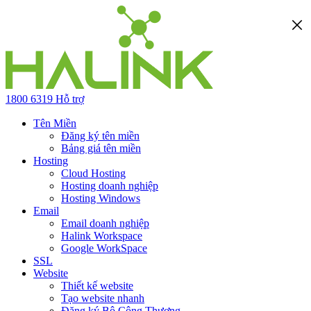
1800 6319
Hỗ trợ
Tên Miền
Đăng ký tên miền
Bảng giá tên miền
Hosting
Cloud Hosting
Hosting doanh nghiệp
Hosting Windows
Email
Email doanh nghiệp
Halink Workspace
Google WorkSpace
SSL
Website
Thiết kế website
Tạo website nhanh
Đăng ký Bộ Công Thương