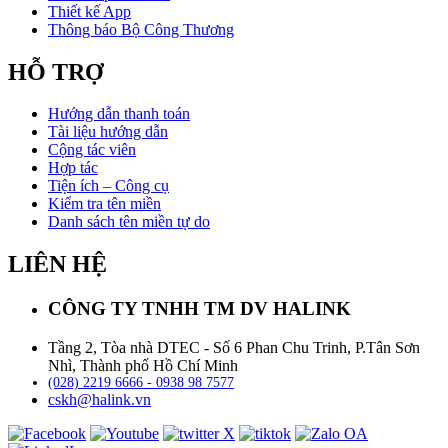
Thiết kế App
Thông báo Bộ Công Thương
HỖ TRỢ
Hướng dẫn thanh toán
Tài liệu hướng dẫn
Cộng tác viên
Hợp tác
Tiện ích – Công cụ
Kiểm tra tên miền
Danh sách tên miền tự do
LIÊN HỆ
CÔNG TY TNHH TM DV HALINK
Tầng 2, Tòa nhà DTEC - Số 6 Phan Chu Trinh, P.Tân Sơn
Nhì, Thành phố Hồ Chí Minh
(028) 2219 6666 - 0938 98 7577
cskh@halink.vn