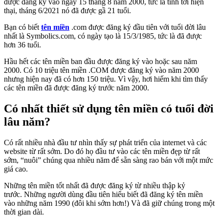
được đăng ký vào ngày 15 tháng 8 năm 2000, tức là tính tới hiện
thại, tháng 6/2021 nó đã được gầ 21 tuổi.
Bạn có biết
tên miền
.com được đăng ký đầu tiên với tuổi đời lâu
nhất là Symbolics.com, có ngày tạo là 15/3/1985, tức là đã được
hơn 36 tuổi.
Hầu hết các tên miền ban đầu được đăng ký vào hoặc sau năm
2000. Có 10 triệu tên miền .COM được đăng ký vào năm 2000
nhưng hiện nay đã có hơn 150 triệu. Vì vậy, hơi hiếm khi tìm thấy
các tên miền đã được đăng ký trước năm 2000.
Có nhất thiết sử dụng tên miền có tuổi đời
lâu năm?
Có rất nhiều nhà đầu tư nhìn thấy sự phát triển của internet và các
website từ rất sớm. Do đó họ đầu tư vào các tên miền đẹp từ rất
sớm, “nuôi” chúng qua nhiều năm để sẵn sàng rao bán với một mức
giá cao.
Những tên miền tốt nhất đã được đăng ký từ nhiều thập kỷ
trước. Những người dùng đầu tiên hiểu biết đã đăng ký tên miền
vào những năm 1990 (đôi khi sớm hơn!) Và đã giữ chúng trong một
thời gian dài.