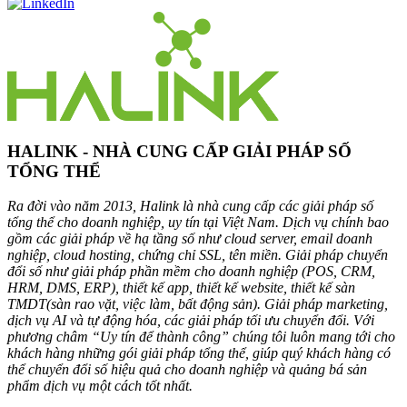
HALINK - NHÀ CUNG CẤP GIẢI PHÁP SỐ
TỔNG THỂ
Ra đời vào năm 2013, Halink là nhà cung cấp các giải pháp số
tổng thể cho doanh nghiệp, uy tín tại Việt Nam. Dịch vụ chính bao
gồm các giải pháp về hạ tầng số như cloud server, email doanh
nghiệp, cloud hosting, chứng chỉ SSL, tên miền. Giải pháp chuyển
đổi số như giải pháp phần mềm cho doanh nghiệp (POS, CRM,
HRM, DMS, ERP), thiết kế app, thiết kế website, thiết kế sàn
TMDT(sàn rao vặt, việc làm, bất động sản). Giải pháp marketing,
dịch vụ AI và tự động hóa, các giải pháp tối ưu chuyển đổi. Với
phương châm “Uy tín để thành công” chúng tôi luôn mang tới cho
khách hàng những gói giải pháp tổng thể, giúp quý khách hàng có
thể chuyển đổi số hiệu quả cho doanh nghiệp và quảng bá sản
phẩm dịch vụ một cách tốt nhất.