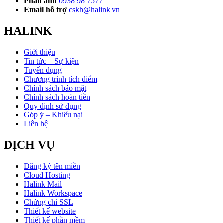
Phản ánh
0938 98 7577
Email hỗ trợ
cskh@halink.vn
HALINK
Giới thiệu
Tin tức – Sự kiện
Tuyển dụng
Chương trình tích điểm
Chính sách bảo mật
Chính sách hoàn tiền
Quy định sử dụng
Góp ý – Khiếu nại
Liên hệ
DỊCH VỤ
Đăng ký tên miền
Cloud Hosting
Halink Mail
Halink Workspace
Chứng chỉ SSL
Thiết kế website
Thiết kế phần mềm