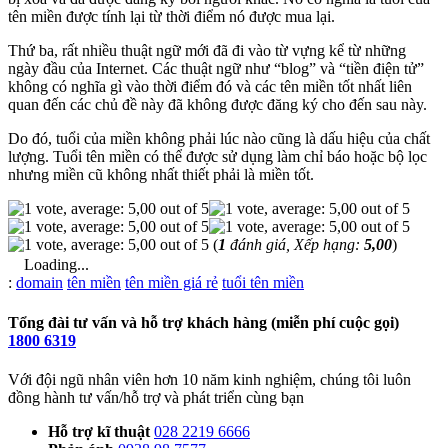
tên miền được tính lại từ thời điểm nó được mua lại.
Thứ ba, rất nhiều thuật ngữ mới đã đi vào từ vựng kể từ những
ngày đầu của Internet. Các thuật ngữ như “blog” và “tiền điện tử”
không có nghĩa gì vào thời điểm đó và các tên miền tốt nhất liên
quan đến các chủ đề này đã không được đăng ký cho đến sau này.
Do đó, tuổi của miền không phải lúc nào cũng là dấu hiệu của chất
lượng. Tuổi tên miền có thể được sử dụng làm chỉ báo hoặc bộ lọc
nhưng miền cũ không nhất thiết phải là miền tốt.
(
1
đánh giá, Xếp hạng:
5,00
)
Loading...
Từ
:
domain
tên miền
tên miền giá rẻ
tuổi tên miền
khóa
Tổng đài tư vấn và hỗ trợ khách hàng (miễn phí cuộc gọi)
1800 6319
Với đội ngũ nhân viên hơn 10 năm kinh nghiệm, chúng tôi luôn
đồng hành tư vấn/hỗ trợ và phát triển cùng bạn
Hỗ trợ kĩ thuật
028 2219 6666