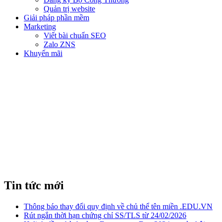
Quản trị website
Giải pháp phần mềm
Marketing
Viết bài chuẩn SEO
Zalo ZNS
Khuyến mãi
CÓ NÊN TÌM MUA TÊN MIỀN
CÓ TUỔI ĐỜI LÂU NĂM?
Tin tức mới
Thông báo thay đổi quy định về chủ thể tên miền .EDU.VN
Rút ngắn thời hạn chứng chỉ SS/TLS từ 24/02/2026