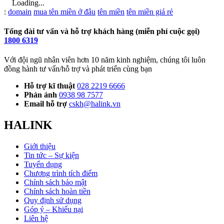
Loading...
Từ
:
domain
mua tên miền ở đâu
tên miền
tên miền giá rẻ
khóa
Tổng đài tư vấn và hỗ trợ khách hàng (miễn phí cuộc gọi)
1800 6319
Với đội ngũ nhân viên hơn 10 năm kinh nghiệm, chúng tôi luôn
đồng hành tư vấn/hỗ trợ và phát triển cùng bạn
Hỗ trợ kĩ thuật
028 2219 6666
Phản ánh
0938 98 7577
Email hỗ trợ
cskh@halink.vn
HALINK
Giới thiệu
Tin tức – Sự kiện
Tuyển dụng
Chương trình tích điểm
Chính sách bảo mật
Chính sách hoàn tiền
Quy định sử dụng
Góp ý – Khiếu nại
Liên hệ