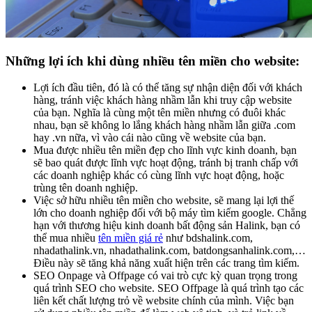
Những lợi ích khi dùng nhiều tên miền cho website:
Lợi ích đầu tiên, đó là có thể tăng sự nhận diện đối với khách
hàng, tránh việc khách hàng nhầm lẫn khi truy cập website
của bạn. Nghĩa là cùng một tên miền nhưng có đuôi khác
nhau, bạn sẽ không lo lắng khách hàng nhầm lẫn giữa .com
hay .vn nữa, vì vào cái nào cũng về website của bạn.
Mua được nhiều tên miền đẹp cho lĩnh vực kinh doanh, bạn
sẽ bao quát được lĩnh vực hoạt động, tránh bị tranh chấp với
các doanh nghiệp khác có cùng lĩnh vực hoạt động, hoặc
trùng tên doanh nghiệp.
Việc sở hữu nhiều tên miền cho website, sẽ mang lại lợi thế
lớn cho doanh nghiệp đối với bộ máy tìm kiếm google. Chẳng
hạn với thương hiệu kinh doanh bất động sản Halink, bạn có
thể mua nhiều
tên miền giá rẻ
như bdshalink.com,
nhadathalink.vn, nhadathalink.com, batdongsanhalink.com,…
Điều này sẽ tăng khả năng xuất hiện trên các trang tìm kiếm.
SEO Onpage và Offpage có vai trò cực kỳ quan trọng trong
quá trình SEO cho website. SEO Offpage là quá trình tạo các
liên kết chất lượng trỏ về website chính của mình. Việc bạn