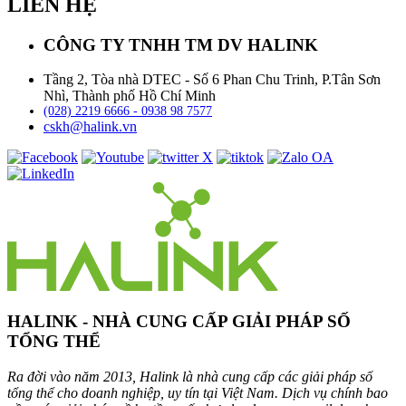
LIÊN HỆ
CÔNG TY TNHH TM DV HALINK
Tầng 2, Tòa nhà DTEC - Số 6 Phan Chu Trinh, P.Tân Sơn
Nhì, Thành phố Hồ Chí Minh
(028) 2219 6666 - 0938 98 7577
cskh@halink.vn
HALINK - NHÀ CUNG CẤP GIẢI PHÁP SỐ
TỔNG THỂ
Ra đời vào năm 2013, Halink là nhà cung cấp các giải pháp số
tổng thể cho doanh nghiệp, uy tín tại Việt Nam. Dịch vụ chính bao