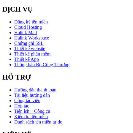
DỊCH VỤ
Đăng ký tên miền
Cloud Hosting
Halink Mail
Halink Workspace
Chứng chỉ SSL
Thiết kế website
Thiết kế phần mềm
Thiết kế App
Thông báo Bộ Công Thương
HỖ TRỢ
Hướng dẫn thanh toán
Tài liệu hướng dẫn
Cộng tác viên
Hợp tác
Tiện ích – Công cụ
Kiểm tra tên miền
Danh sách tên miền tự do