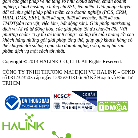
gồm các giải pháp về hạ tầng số như cloud server, email doanh
nghiệp, cloud hosting, chứng chỉ SSL, tên miền. Giải pháp chuyển
đổi số như giải pháp phần mềm cho doanh nghiệp (POS, CRM,
HRM, DMS, ERP), thiết kế app, thiết kế website, thiết kế sàn
TMDT(sàn rao vặt, việc làm, bất động sản). Giải pháp marketing,
dịch vụ AI và tự động hóa, các giải pháp tối ưu chuyển đổi. Với
phương châm “Uy tín để thành công” chúng tôi luôn mang tới cho
khách hàng những gói giải pháp tổng thể, giúp quý khách hàng có
thể chuyển đổi số hiệu quả cho doanh nghiệp và quảng bá sản
phẩm dịch vụ một cách tốt nhất.
Copyright © 2013 HALINK CO.,LTD. All Rights Reserved.
CÔNG TY TNHH THƯƠNG MẠI DỊCH VỤ HALINK – GPKD
số 0312323503 cấp ngày 12/06/2013 bởi Sở Kế Hoạch và Đầu Tư
TP.HCM