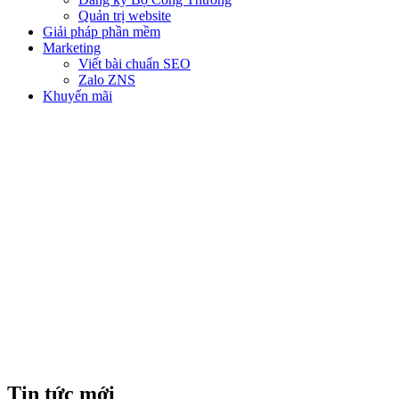
Quản trị website
Giải pháp phần mềm
Marketing
Viết bài chuẩn SEO
Zalo ZNS
Khuyến mãi
CÓ NÊN SỬ DỤNG NHIỀU
TÊN MIỀN CHO WEBSITE
DOANH NGHIỆP HAY
KHÔNG?
Tin tức mới