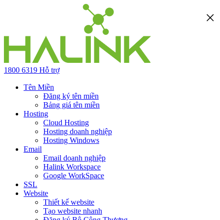
1800 6319
Hỗ trợ
Tên Miền
Đăng ký tên miền
Bảng giá tên miền
Hosting
Cloud Hosting
Hosting doanh nghiệp
Hosting Windows
Email
Email doanh nghiệp
Halink Workspace
Google WorkSpace
SSL
Website
Thiết kế website
Tạo website nhanh
Đăng ký Bộ Công Thương