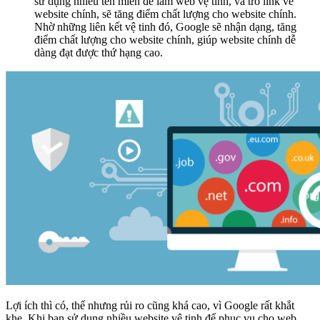
sử dụng nhiều tên miền để làm web vệ tinh, và trỏ link về
website chính, sẽ tăng điểm chất lượng cho website chính.
Nhờ những liên kết vệ tinh đó, Google sẽ nhận dạng, tăng
điểm chất lượng cho website chính, giúp website chính dễ
dàng đạt được thứ hạng cao.
Lợi ích thì có, thế nhưng rủi ro cũng khá cao, vì Google rất khắt
khe. Khi bạn sử dụng nhiều website vệ tinh để phục vụ cho web