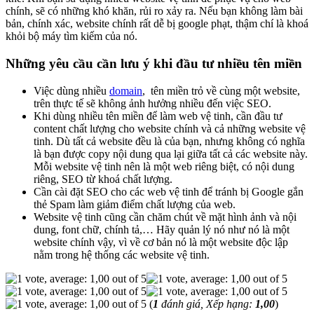
chính, sẽ có những khó khăn, rủi ro xảy ra. Nếu bạn không làm bài
bản, chính xác, website chính rất dễ bị google phạt, thậm chí là khoá
khỏi bộ máy tìm kiếm của nó.
Những yêu cầu cần lưu ý khi đầu tư nhiều tên miền
Việc dùng nhiều
domain
, tên miền trỏ về cùng một website,
trên thực tế sẽ không ảnh hưởng nhiều đến việc SEO.
Khi dùng nhiều tên miền để làm web vệ tinh, cần đầu tư
content chất lượng cho website chính và cả những website vệ
tinh. Dù tất cả website đều là của bạn, nhưng không có nghĩa
là bạn được copy nội dung qua lại giữa tất cả các website này.
Mỗi website vệ tinh nên là một web riêng biệt, có nội dung
riêng, SEO từ khoá chất lượng.
Cần cài đặt SEO cho các web vệ tinh để tránh bị Google gắn
thẻ Spam làm giảm điểm chất lượng của web.
Website vệ tinh cũng cần chăm chút về mặt hình ảnh và nội
dung, font chữ, chính tả,… Hãy quản lý nó như nó là một
website chính vậy, vì về cơ bản nó là một website độc lập
nằm trong hệ thống các website vệ tinh.
(
1
đánh giá, Xếp hạng:
1,00
)