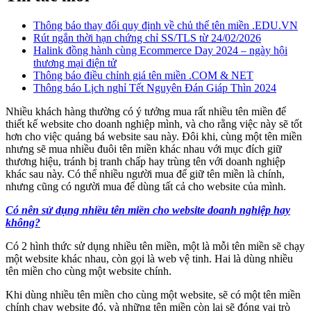
Thông báo thay đổi quy định về chủ thể tên miền .EDU.VN
Rút ngắn thời hạn chứng chỉ SS/TLS từ 24/02/2026
Halink đồng hành cùng Ecommerce Day 2024 – ngày hội
thương mại điện tử
Thông báo điều chỉnh giá tên miền .COM & NET
Thông báo Lịch nghỉ Tết Nguyên Đán Giáp Thìn 2024
Nhiều khách hàng thường có ý tưởng mua rất nhiều tên miền để
thiết kế website cho doanh nghiệp mình, và cho rằng việc này sẽ tốt
hơn cho việc quảng bá website sau này. Đôi khi, cùng một tên miền
nhưng sẽ mua nhiều đuôi tên miền khác nhau với mục đích giữ
thương hiệu, tránh bị tranh chấp hay trùng tên với doanh nghiệp
khác sau này. Có thể nhiều người mua để giữ tên miền là chính,
nhưng cũng có người mua để dùng tất cả cho website của mình.
Có nên sử dụng nhiều tên miền cho website doanh nghiệp hay
không?
Có 2 hình thức sử dụng nhiều tên miền, một là mỗi tên miền sẽ chạy
một website khác nhau, còn gọi là web vệ tinh. Hai là dùng nhiều
tên miền cho cùng một website chính.
Khi dùng nhiều tên miền cho cùng một website, sẽ có một tên miền
chính chạy website đó, và những tên miền còn lại sẽ đóng vai trò