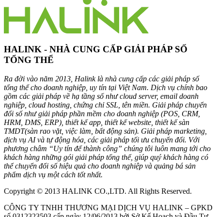
HALINK - NHÀ CUNG CẤP GIẢI PHÁP SỐ
TỔNG THỂ
Ra đời vào năm 2013, Halink là nhà cung cấp các giải pháp số
tổng thể cho doanh nghiệp, uy tín tại Việt Nam. Dịch vụ chính bao
gồm các giải pháp về hạ tầng số như cloud server, email doanh
nghiệp, cloud hosting, chứng chỉ SSL, tên miền. Giải pháp chuyển
đổi số như giải pháp phần mềm cho doanh nghiệp (POS, CRM,
HRM, DMS, ERP), thiết kế app, thiết kế website, thiết kế sàn
TMDT(sàn rao vặt, việc làm, bất động sản). Giải pháp marketing,
dịch vụ AI và tự động hóa, các giải pháp tối ưu chuyển đổi. Với
phương châm “Uy tín để thành công” chúng tôi luôn mang tới cho
khách hàng những gói giải pháp tổng thể, giúp quý khách hàng có
thể chuyển đổi số hiệu quả cho doanh nghiệp và quảng bá sản
phẩm dịch vụ một cách tốt nhất.
Copyright © 2013 HALINK CO.,LTD. All Rights Reserved.
CÔNG TY TNHH THƯƠNG MẠI DỊCH VỤ HALINK – GPKD
số 0312323503 cấp ngày 12/06/2013 bởi Sở Kế Hoạch và Đầu Tư