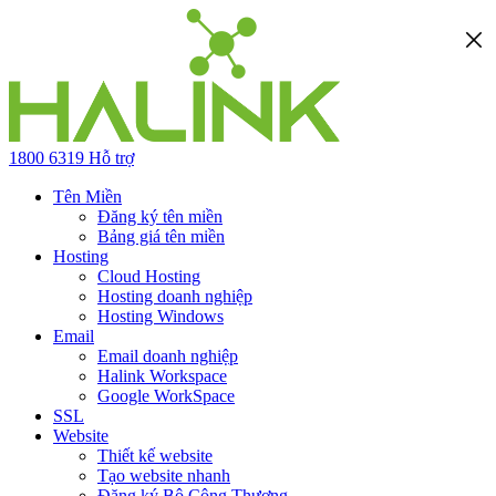
1800 6319
Hỗ trợ
Tên Miền
Đăng ký tên miền
Bảng giá tên miền
Hosting
Cloud Hosting
Hosting doanh nghiệp
Hosting Windows
Email
Email doanh nghiệp
Halink Workspace
Google WorkSpace
SSL
Website
Thiết kế website
Tạo website nhanh
Đăng ký Bộ Công Thương