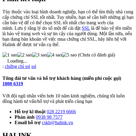
Tùy thuộc vào loại hình doanh nghiệp, bạn có thể tìm thấy nhà cung
cấp chứng chỉ SSL tốt nhất. Tuy nhiên, bạn sẽ cần biết những gì bạn
cần bảo vệ để có thể chọn SSL tốt nhất cho trang web của
mình. Lưu ý rằng lý do số một để cài đặt
SSL
là để bảo vệ tên miền
là bảo vệ trang web và sự tin cậy của người dùng. Một lần nữa, nếu
bạn đang băn khoăn về việc mua chứng chỉ SSL, hãy liên hệ với
Halink để được tư vấn cụ thể.
(Chưa có đánh giá)
Loading...
Từ
:
chứng chỉ ssl
ssl
khóa
Tổng đài tư vấn và hỗ trợ khách hàng (miễn phí cuộc gọi)
1800 6319
Với đội ngũ nhân viên hơn 10 năm kinh nghiệm, chúng tôi luôn
đồng hành tư vấn/hỗ trợ và phát triển cùng bạn
Hỗ trợ kĩ thuật
028 2219 6666
Phản ánh
0938 98 7577
Email hỗ trợ
cskh@halink.vn
HALINK