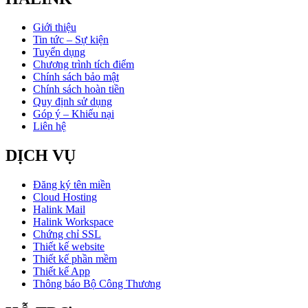
Giới thiệu
Tin tức – Sự kiện
Tuyển dụng
Chương trình tích điểm
Chính sách bảo mật
Chính sách hoàn tiền
Quy định sử dụng
Góp ý – Khiếu nại
Liên hệ
DỊCH VỤ
Đăng ký tên miền
Cloud Hosting
Halink Mail
Halink Workspace
Chứng chỉ SSL
Thiết kế website
Thiết kế phần mềm
Thiết kế App
Thông báo Bộ Công Thương