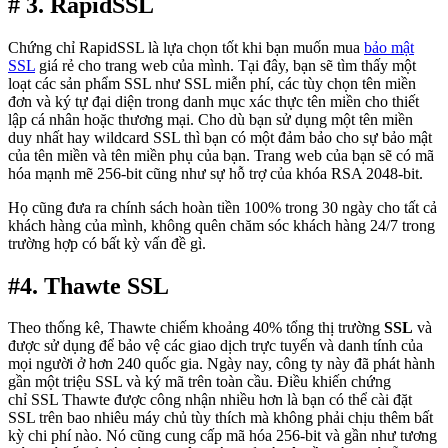
# 3. RapidSSL
Chứng chỉ RapidSSL là lựa chọn tốt khi bạn muốn mua
bảo mật
SSL
giá rẻ cho trang web của mình. Tại đây, bạn sẽ tìm thấy một
loạt các sản phẩm SSL như SSL miễn phí, các tùy chọn tên miền
đơn và ký tự đại diện trong danh mục xác thực tên miền cho thiết
lập cá nhân hoặc thương mại. Cho dù bạn sử dụng một tên miền
duy nhất hay wildcard SSL thì bạn có một đảm bảo cho sự bảo mật
của tên miền và tên miền phụ của bạn. Trang web của bạn sẽ có mã
hóa mạnh mẽ 256-bit cũng như sự hỗ trợ của khóa RSA 2048-bit.
Họ cũng đưa ra chính sách hoàn tiền 100% trong 30 ngày cho tất cả
khách hàng của mình, không quên chăm sóc khách hàng 24/7 trong
trường hợp có bất kỳ vấn đề gì.
#4. Thawte SSL
Theo thống kê, Thawte chiếm khoảng 40% tổng thị trường
SSL
và
được sử dụng để bảo vệ các giao dịch trực tuyến và danh tính của
mọi người ở hơn 240 quốc gia. Ngày nay, công ty này đã phát hành
gần một triệu SSL và ký mã trên toàn cầu. Điều khiến chứng
chỉ SSL Thawte được công nhận nhiều hơn là bạn có thể cài đặt
SSL trên bao nhiêu máy chủ tùy thích mà không phải chịu thêm bất
kỳ chi phí nào. Nó cũng cung cấp mã hóa 256-bit và gần như tương