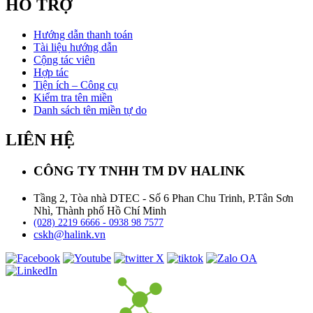
HỖ TRỢ
Hướng dẫn thanh toán
Tài liệu hướng dẫn
Cộng tác viên
Hợp tác
Tiện ích – Công cụ
Kiểm tra tên miền
Danh sách tên miền tự do
LIÊN HỆ
CÔNG TY TNHH TM DV HALINK
Tầng 2, Tòa nhà DTEC - Số 6 Phan Chu Trinh, P.Tân Sơn
Nhì, Thành phố Hồ Chí Minh
(028) 2219 6666 - 0938 98 7577
cskh@halink.vn