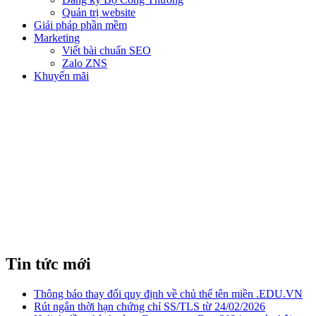
Quản trị website
Giải pháp phần mềm
Marketing
Viết bài chuẩn SEO
Zalo ZNS
Khuyến mãi
CÁC NHÀ CUNG CẤP CHỨNG
CHỈ SSL TỐT NHẤT NĂM 2021
Tin tức mới
Thông báo thay đổi quy định về chủ thể tên miền .EDU.VN
Rút ngắn thời hạn chứng chỉ SS/TLS từ 24/02/2026