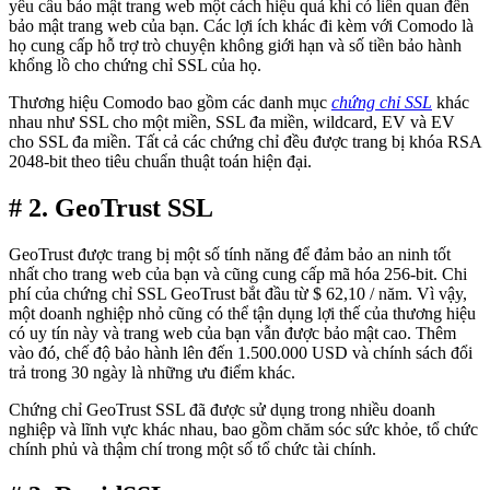
yêu cầu bảo mật trang web một cách hiệu quả khi có liên quan đến
bảo mật trang web của bạn. Các lợi ích khác đi kèm với Comodo là
họ cung cấp hỗ trợ trò chuyện không giới hạn và số tiền bảo hành
khổng lồ cho chứng chỉ SSL của họ.
Thương hiệu Comodo bao gồm các danh mục
chứng chỉ SSL
khác
nhau như SSL cho một miền, SSL đa miền, wildcard, EV và EV
cho SSL đa miền. Tất cả các chứng chỉ đều được trang bị khóa RSA
2048-bit theo tiêu chuẩn thuật toán hiện đại.
# 2. GeoTrust SSL
GeoTrust được trang bị một số tính năng để đảm bảo an ninh tốt
nhất cho trang web của bạn và cũng cung cấp mã hóa 256-bit. Chi
phí của chứng chỉ SSL GeoTrust bắt đầu từ $ 62,10 / năm. Vì vậy,
một doanh nghiệp nhỏ cũng có thể tận dụng lợi thế của thương hiệu
có uy tín này và trang web của bạn vẫn được bảo mật cao. Thêm
vào đó, chế độ bảo hành lên đến 1.500.000 USD và chính sách đổi
trả trong 30 ngày là những ưu điểm khác.
Chứng chỉ GeoTrust SSL đã được sử dụng trong nhiều doanh
nghiệp và lĩnh vực khác nhau, bao gồm chăm sóc sức khỏe, tổ chức
chính phủ và thậm chí trong một số tổ chức tài chính.