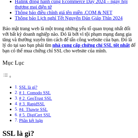
Halink đồng hành cùng Ecommerce Day 2024 – ngày hội
thương mại điện tử
Thông báo điều chỉnh giá tên miền .COM & NET
Thông báo Lịch nghỉ Tết Nguyên Đán Giáp Thìn 2024
Bảo mật trang web là một trong những yếu tố quan trọng nhất đối
với bất kỳ doanh nghiệp nào. Đó là bởi vì tội phạm mạng đang gia
tăng và thường xuyên tìm cách để tấn công website của bạn. Đó là
lý do tại sao bạn phải tìm
nhà cung cấp chứng chỉ SSL tốt nhất
để
bạn có thể mua chứng chỉ SSL cho website của mình.
Mục Lục
SSL là gì?
# 1. Comodo SSL
# 2. GeoTrust SSL
# 3. RapidSSL
#4. Thawte SSL
# 5. DigiCert SSL
Phần kết luận
SSL là gì?