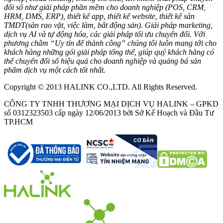
đổi số như giải pháp phần mềm cho doanh nghiệp (POS, CRM,
HRM, DMS, ERP), thiết kế app, thiết kế website, thiết kế sàn
TMDT(sàn rao vặt, việc làm, bất động sản). Giải pháp marketing,
dịch vụ AI và tự động hóa, các giải pháp tối ưu chuyển đổi. Với
phương châm “Uy tín để thành công” chúng tôi luôn mang tới cho
khách hàng những gói giải pháp tổng thể, giúp quý khách hàng có
thể chuyển đổi số hiệu quả cho doanh nghiệp và quảng bá sản
phẩm dịch vụ một cách tốt nhất.
Copyright © 2013 HALINK CO.,LTD. All Rights Reserved.
CÔNG TY TNHH THƯƠNG MẠI DỊCH VỤ HALINK – GPKD
số 0312323503 cấp ngày 12/06/2013 bởi Sở Kế Hoạch và Đầu Tư
TP.HCM