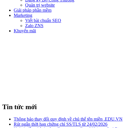
Quản trị website
Giải pháp phần mềm
Marketing
Viết bài chuẩn SEO
Zalo ZNS
Khuyến mãi
BỐN BƯỚC GIÚP SEO
WEBSITE THÀNH CÔNG HƠN
Tin tức mới
Thông báo thay đổi quy định về chủ thể tên miền .EDU.VN
Rút ngắn thời hạn chứng chỉ SS/TLS từ 24/02/2026