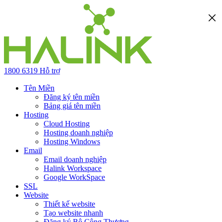
1800 6319
Hỗ trợ
Tên Miền
Đăng ký tên miền
Bảng giá tên miền
Hosting
Cloud Hosting
Hosting doanh nghiệp
Hosting Windows
Email
Email doanh nghiệp
Halink Workspace
Google WorkSpace
SSL
Website
Thiết kế website
Tạo website nhanh
Đăng ký Bộ Công Thương