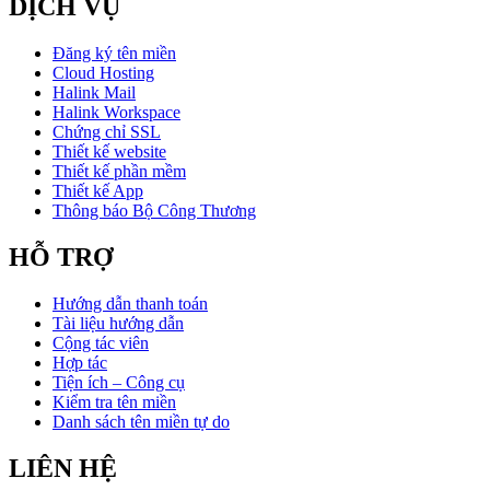
DỊCH VỤ
Đăng ký tên miền
Cloud Hosting
Halink Mail
Halink Workspace
Chứng chỉ SSL
Thiết kế website
Thiết kế phần mềm
Thiết kế App
Thông báo Bộ Công Thương
HỖ TRỢ
Hướng dẫn thanh toán
Tài liệu hướng dẫn
Cộng tác viên
Hợp tác
Tiện ích – Công cụ
Kiểm tra tên miền
Danh sách tên miền tự do
LIÊN HỆ