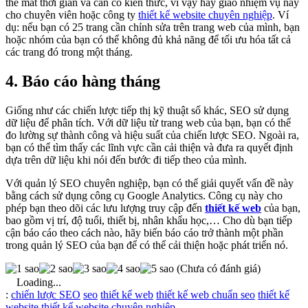
thể mất thời gian và cần có kiến thức, vì vậy hãy giao nhiệm vụ này
cho chuyên viên hoặc công ty
thiết kế website chuyên nghiệp
. Ví
dụ: nếu bạn có 25 trang cần chỉnh sửa trên trang web của mình, bạn
hoặc nhóm của bạn có thể không đủ khả năng để tối ưu hóa tất cả
các trang đó trong một tháng.
4. Báo cáo hàng tháng
Giống như các chiến lược tiếp thị kỹ thuật số khác, SEO sử dụng
dữ liệu để phân tích. Với dữ liệu từ trang web của bạn, bạn có thể
đo lường sự thành công và hiệu suất của chiến lược SEO. Ngoài ra,
bạn có thể tìm thấy các lĩnh vực cần cải thiện và đưa ra quyết định
dựa trên dữ liệu khi nói đến bước đi tiếp theo của mình.
Với quản lý SEO chuyên nghiệp, bạn có thể giải quyết vấn đề này
bằng cách sử dụng công cụ Google Analytics. Công cụ này cho
phép bạn theo dõi các lưu lượng truy cập đến
thiết kế web
của bạn,
bao gồm vị trí, độ tuổi, thiết bị, nhân khẩu học,… Cho dù bạn tiếp
cận báo cáo theo cách nào, hãy biến báo cáo trở thành một phần
trong quản lý SEO của bạn để có thể cải thiện hoặc phát triển nó.
(Chưa có đánh giá)
Loading...
Từ
:
chiến lược SEO
seo
thiết kế web
thiết kế web chuẩn seo
thiết kế
khóa
website
thiết kế website chuyên nghiệp