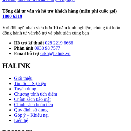
Tổng đài tư vấn và hỗ trợ khách hàng (miễn phí cuộc gọi)
1800 6319
Với đội ngũ nhân viên hơn 10 năm kinh nghiệm, chúng tôi luôn
đồng hành tư vấn/hỗ trợ và phát triển cùng bạn
Hỗ trợ kĩ thuật
028 2219 6666
Phản ánh
0938 98 7577
Email hỗ trợ
cskh@halink.vn
HALINK
Giới thiệu
Tin tức – Sự kiện
Tuyển dụng
Chương trình tích điểm
Chính sách bảo mật
Chính sách hoàn tiền
Quy định sử dụng
Góp ý – Khiếu nại
Liên hệ