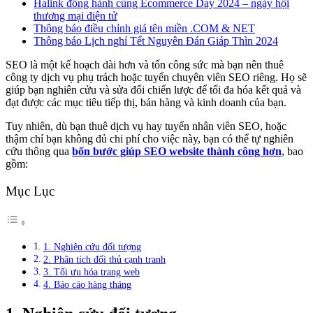
Halink đồng hành cùng Ecommerce Day 2024 – ngày hội
thương mại điện tử
Thông báo điều chỉnh giá tên miền .COM & NET
Thông báo Lịch nghỉ Tết Nguyên Đán Giáp Thìn 2024
SEO là một kế hoạch dài hơn và tốn công sức mà bạn nên thuê
công ty dịch vụ phụ trách hoặc tuyển chuyên viên SEO riêng. Họ sẽ
giúp bạn nghiên cửu và sửa đổi chiến lược để tối đa hóa kết quả và
đạt được các mục tiêu tiếp thị, bán hàng và kinh doanh của bạn.
Tuy nhiên, dù bạn thuê dịch vụ hay tuyển nhân viên SEO, hoặc
thậm chí bạn không đủ chi phí cho việc này, bạn có thể tự nghiên
cứu thông qua
bốn bước giúp SEO website thành công hơn
, bao
gồm:
Mục Lục
1. Nghiên cứu đối tượng
2. Phân tích đối thủ cạnh tranh
3. Tối ưu hóa trang web
4. Báo cáo hàng tháng