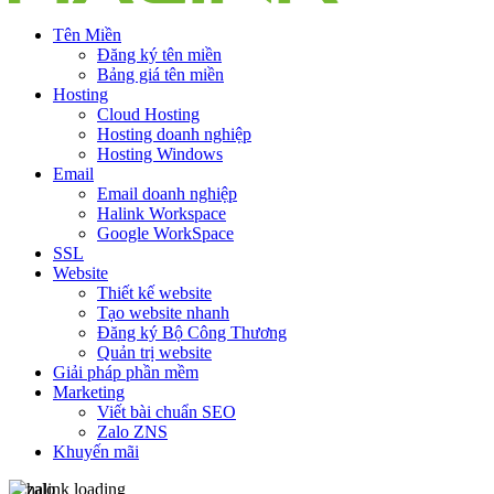
Tên Miền
Đăng ký tên miền
Bảng giá tên miền
Hosting
Cloud Hosting
Hosting doanh nghiệp
Hosting Windows
Email
Email doanh nghiệp
Halink Workspace
Google WorkSpace
SSL
Website
Thiết kế website
Tạo website nhanh
Đăng ký Bộ Công Thương
Quản trị website
Giải pháp phần mềm
Marketing
Viết bài chuẩn SEO
Zalo ZNS
Khuyến mãi