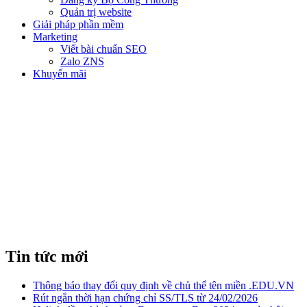
Quản trị website
Giải pháp phần mềm
Marketing
Viết bài chuẩn SEO
Zalo ZNS
Khuyến mãi
3 MẸO CHỌN ĐÚNG MỤC
TIÊU CHO GOOGLE ADS
Tin tức mới
Thông báo thay đổi quy định về chủ thể tên miền .EDU.VN
Rút ngắn thời hạn chứng chỉ SS/TLS từ 24/02/2026