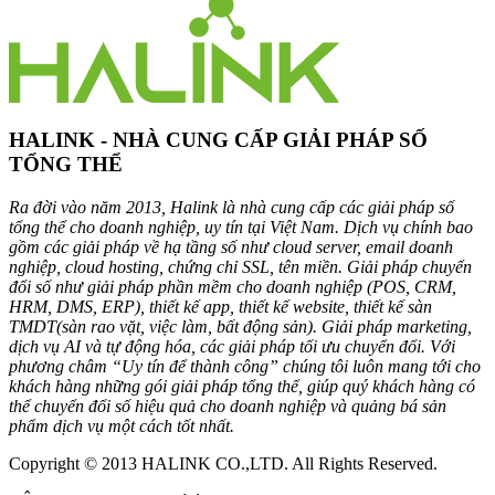
HALINK - NHÀ CUNG CẤP GIẢI PHÁP SỐ
TỔNG THỂ
Ra đời vào năm 2013, Halink là nhà cung cấp các giải pháp số
tổng thể cho doanh nghiệp, uy tín tại Việt Nam. Dịch vụ chính bao
gồm các giải pháp về hạ tầng số như cloud server, email doanh
nghiệp, cloud hosting, chứng chỉ SSL, tên miền. Giải pháp chuyển
đổi số như giải pháp phần mềm cho doanh nghiệp (POS, CRM,
HRM, DMS, ERP), thiết kế app, thiết kế website, thiết kế sàn
TMDT(sàn rao vặt, việc làm, bất động sản). Giải pháp marketing,
dịch vụ AI và tự động hóa, các giải pháp tối ưu chuyển đổi. Với
phương châm “Uy tín để thành công” chúng tôi luôn mang tới cho
khách hàng những gói giải pháp tổng thể, giúp quý khách hàng có
thể chuyển đổi số hiệu quả cho doanh nghiệp và quảng bá sản
phẩm dịch vụ một cách tốt nhất.
Copyright © 2013 HALINK CO.,LTD. All Rights Reserved.