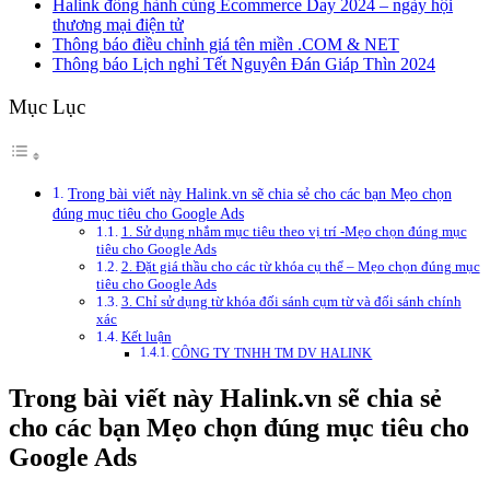
Halink đồng hành cùng Ecommerce Day 2024 – ngày hội
thương mại điện tử
Thông báo điều chỉnh giá tên miền .COM & NET
Thông báo Lịch nghỉ Tết Nguyên Đán Giáp Thìn 2024
Mục Lục
Trong bài viết này Halink.vn sẽ chia sẻ cho các bạn Mẹo chọn
đúng mục tiêu cho Google Ads
1. Sử dụng nhắm mục tiêu theo vị trí -Mẹo chọn đúng mục
tiêu cho Google Ads
2. Đặt giá thầu cho các từ khóa cụ thể – Mẹo chọn đúng mục
tiêu cho Google Ads
3. Chỉ sử dụng từ khóa đối sánh cụm từ và đối sánh chính
xác
Kết luận
CÔNG TY TNHH TM DV HALINK
Trong bài viết này Halink.vn sẽ chia sẻ
cho các bạn Mẹo chọn đúng mục tiêu cho
Google Ads