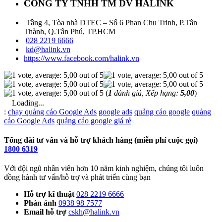
CÔNG TY TNHH TM DV HALINK
Tầng 4, Tòa nhà DTEC – Số 6 Phan Chu Trinh, P.Tân
Thành, Q.Tân Phú, TP.HCM
028 2219 6666
kd@halink.vn
https://www.facebook.com/halink.vn
(
1
đánh giá, Xếp hạng:
5,00
)
Loading...
Từ
:
chạy quảng cáo Google Ads
google ads
quảng cáo google
quảng
khóa
cáo Google Ads
quảng cáo google giá rẻ
Tổng đài tư vấn và hỗ trợ khách hàng (miễn phí cuộc gọi)
1800 6319
Với đội ngũ nhân viên hơn 10 năm kinh nghiệm, chúng tôi luôn
đồng hành tư vấn/hỗ trợ và phát triển cùng bạn
Hỗ trợ kĩ thuật
028 2219 6666
Phản ánh
0938 98 7577
Email hỗ trợ
cskh@halink.vn