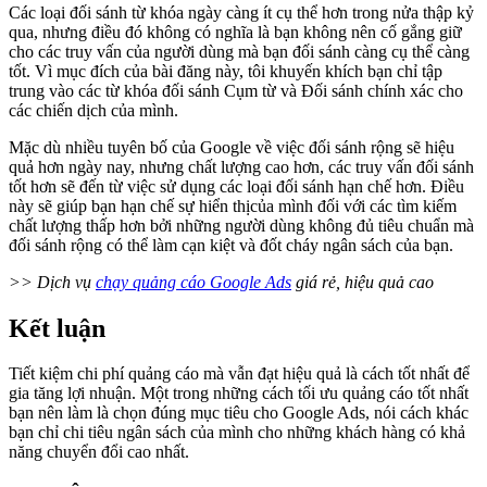
Các loại đối sánh từ khóa ngày càng ít cụ thể hơn trong nửa thập kỷ
qua, nhưng điều đó không có nghĩa là bạn không nên cố gắng giữ
cho các truy vấn của người dùng mà bạn đối sánh càng cụ thể càng
tốt. Vì mục đích của bài đăng này, tôi khuyến khích bạn chỉ tập
trung vào các từ khóa đối sánh Cụm từ và Đối sánh chính xác cho
các chiến dịch của mình.
Mặc dù nhiều tuyên bố của Google về việc đối sánh rộng sẽ hiệu
quả hơn ngày nay, nhưng chất lượng cao hơn, các truy vấn đối sánh
tốt hơn sẽ đến từ việc sử dụng các loại đối sánh hạn chế hơn. Điều
này sẽ giúp bạn hạn chế sự hiển thịcủa mình đối với các tìm kiếm
chất lượng thấp hơn bởi những người dùng không đủ tiêu chuẩn mà
đối sánh rộng có thể làm cạn kiệt và đốt cháy ngân sách của bạn.
>> Dịch vụ
chạy quảng cáo Google Ads
giá rẻ, hiệu quả cao
Kết luận
Tiết kiệm chi phí quảng cáo mà vẫn đạt hiệu quả là cách tốt nhất để
gia tăng lợi nhuận. Một trong những cách tối ưu quảng cáo tốt nhất
bạn nên làm là chọn đúng mục tiêu cho Google Ads, nói cách khác
bạn chỉ chi tiêu ngân sách của mình cho những khách hàng có khả
năng chuyển đổi cao nhất.