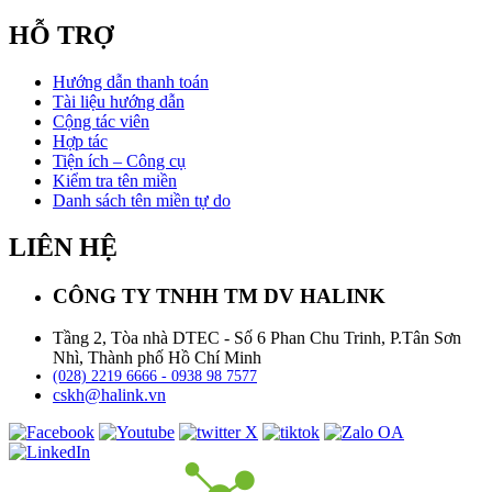
HỖ TRỢ
Hướng dẫn thanh toán
Tài liệu hướng dẫn
Cộng tác viên
Hợp tác
Tiện ích – Công cụ
Kiểm tra tên miền
Danh sách tên miền tự do
LIÊN HỆ
CÔNG TY TNHH TM DV HALINK
Tầng 2, Tòa nhà DTEC - Số 6 Phan Chu Trinh, P.Tân Sơn
Nhì, Thành phố Hồ Chí Minh
(028) 2219 6666 - 0938 98 7577
cskh@halink.vn