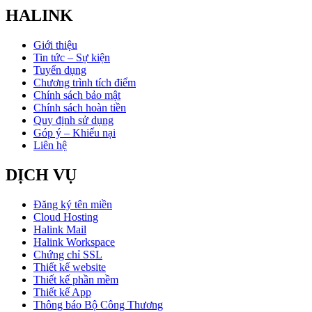
HALINK
Giới thiệu
Tin tức – Sự kiện
Tuyển dụng
Chương trình tích điểm
Chính sách bảo mật
Chính sách hoàn tiền
Quy định sử dụng
Góp ý – Khiếu nại
Liên hệ
DỊCH VỤ
Đăng ký tên miền
Cloud Hosting
Halink Mail
Halink Workspace
Chứng chỉ SSL
Thiết kế website
Thiết kế phần mềm
Thiết kế App
Thông báo Bộ Công Thương