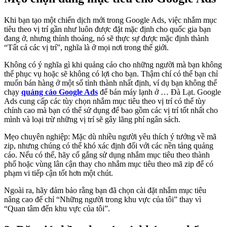
Khi bạn tạo một chiến dịch mới trong Google Ads, việc nhắm mục
tiêu theo vị trí gần như luôn được đặt mặc định cho quốc gia bạn
đang ở, nhưng thỉnh thoảng, nó sẽ thực sự được mặc định thành
“Tất cả các vị trí”, nghĩa là ở mọi nơi trong thế giới.
Không có ý nghĩa gì khi quảng cáo cho những người mà bạn không
thể phục vụ hoặc sẽ không có lợi cho bạn. Thậm chí có thể bạn chỉ
muốn bán hàng ở một số tỉnh thành nhất định, ví dụ bạn không thể
chạy
quảng cáo Google Ads
để bán máy lạnh ở … Đà Lạt. Google
Ads cung cấp các tùy chọn nhắm mục tiêu theo vị trí có thể tùy
chỉnh cao mà bạn có thể sử dụng để bao gồm các vị trí tốt nhất cho
mình và loại trừ những vị trí sẽ gây lãng phí ngân sách.
Mẹo chuyên nghiệp: Mặc dù nhiều người yêu thích ý tưởng về mã
zip, nhưng chúng có thể khó xác định đối với các nền tảng quảng
cáo. Nếu có thể, hãy cố gắng sử dụng nhắm mục tiêu theo thành
phố hoặc vùng lân cận thay cho nhắm mục tiêu theo mã zip để có
phạm vi tiếp cận tốt hơn một chút.
Ngoài ra, hãy đảm bảo rằng bạn đã chọn cài đặt nhắm mục tiêu
nâng cao để chỉ “Những người trong khu vực của tôi” thay vì
“Quan tâm đến khu vực của tôi”.