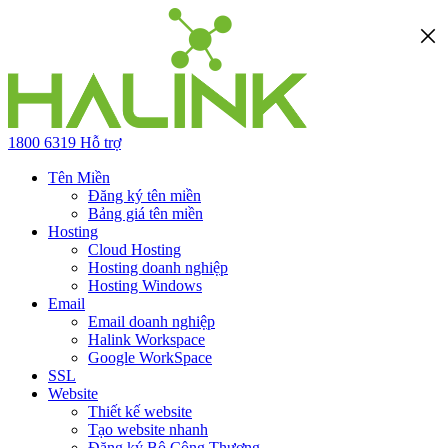
1800 6319
Hỗ trợ
Tên Miền
Đăng ký tên miền
Bảng giá tên miền
Hosting
Cloud Hosting
Hosting doanh nghiệp
Hosting Windows
Email
Email doanh nghiệp
Halink Workspace
Google WorkSpace
SSL
Website
Thiết kế website
Tạo website nhanh
Đăng ký Bộ Công Thương