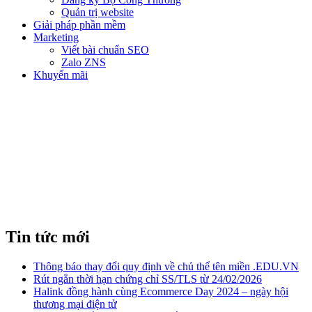
Quản trị website
Giải pháp phần mềm
Marketing
Viết bài chuẩn SEO
Zalo ZNS
Khuyến mãi
SEO BẤT ĐỘNG SẢN
Tin tức mới
Thông báo thay đổi quy định về chủ thể tên miền .EDU.VN
Rút ngắn thời hạn chứng chỉ SS/TLS từ 24/02/2026
Halink đồng hành cùng Ecommerce Day 2024 – ngày hội
thương mại điện tử