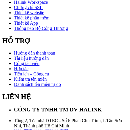
Halink Workspace
Chứng chỉ SSL
Thiết kế website
Thiết kế phần mềm
Thiết kế App
Thông báo Bộ Công Thương
HỖ TRỢ
Hướng dẫn thanh toán
Tài liệu hướng dẫn
Cộng tác viên
Hợp tác
Tiện ích – Công cụ
Kiểm tra tên miền
Danh sách tên miền tự do
LIÊN HỆ
CÔNG TY TNHH TM DV HALINK
Tầng 2, Tòa nhà DTEC - Số 6 Phan Chu Trinh, P.Tân Sơn
Nhì, Thành phố Hồ Chí Minh