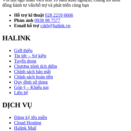
đồng hành tư vấn/hỗ trợ và phát triển cùng bạn
Hỗ trợ kĩ thuật
028 2219 6666
Phản ánh
0938 98 7577
Email hỗ trợ
cskh@halink.vn
HALINK
Giới thiệu
Tin tức – Sự kiện
Tuyển dụng
Chương trình tích điểm
Chính sách bảo mật
Chính sách hoàn tiền
Quy định sử dụng
Góp ý – Khiếu nại
Liên hệ
DỊCH VỤ
Đăng ký tên miền
Cloud Hosting
Halink Mail