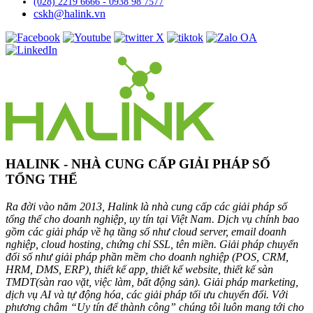
(028) 2219 6666 - 0938 98 7577
cskh@halink.vn
HALINK - NHÀ CUNG CẤP GIẢI PHÁP SỐ
TỔNG THỂ
Ra đời vào năm 2013, Halink là nhà cung cấp các giải pháp số
tổng thể cho doanh nghiệp, uy tín tại Việt Nam. Dịch vụ chính bao
gồm các giải pháp về hạ tầng số như cloud server, email doanh
nghiệp, cloud hosting, chứng chỉ SSL, tên miền. Giải pháp chuyển
đổi số như giải pháp phần mềm cho doanh nghiệp (POS, CRM,
HRM, DMS, ERP), thiết kế app, thiết kế website, thiết kế sàn
TMDT(sàn rao vặt, việc làm, bất động sản). Giải pháp marketing,
dịch vụ AI và tự động hóa, các giải pháp tối ưu chuyển đổi. Với
phương châm “Uy tín để thành công” chúng tôi luôn mang tới cho