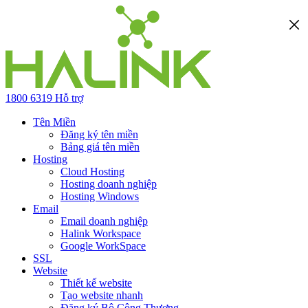
1800 6319
Hỗ trợ
Tên Miền
Đăng ký tên miền
Bảng giá tên miền
Hosting
Cloud Hosting
Hosting doanh nghiệp
Hosting Windows
Email
Email doanh nghiệp
Halink Workspace
Google WorkSpace
SSL
Website
Thiết kế website
Tạo website nhanh
Đăng ký Bộ Công Thương