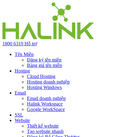
1800 6319
Hỗ trợ
Tên Miền
Đăng ký tên miền
Bảng giá tên miền
Hosting
Cloud Hosting
Hosting doanh nghiệp
Hosting Windows
Email
Email doanh nghiệp
Halink Workspace
Google WorkSpace
SSL
Website
Thiết kế website
Tạo website nhanh
Đăng ký Bộ Công Thương