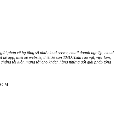
giải pháp về hạ tầng số như cloud server, email doanh nghiệp, cloud
 app, thiết kế website, thiết kế sàn TMDT(sàn rao vặt, việc làm,
” chúng tôi luôn mang tới cho khách hàng những gói giải pháp tổng
.HCM