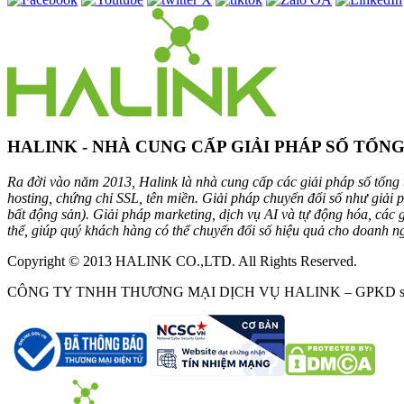
HALINK - NHÀ CUNG CẤP GIẢI PHÁP SỐ TỔN
Ra đời vào năm 2013, Halink là nhà cung cấp các giải pháp số tổng t
hosting, chứng chỉ SSL, tên miền. Giải pháp chuyển đổi số như giải
bất động sản). Giải pháp marketing, dịch vụ AI và tự động hóa, các
thể, giúp quý khách hàng có thể chuyển đổi số hiệu quả cho doanh n
Copyright © 2013 HALINK CO.,LTD. All Rights Reserved.
CÔNG TY TNHH THƯƠNG MẠI DỊCH VỤ HALINK – GPKD số 0312