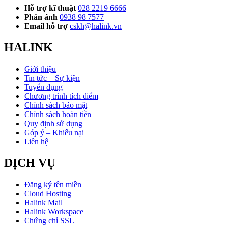
Hỗ trợ kĩ thuật
028 2219 6666
Phản ánh
0938 98 7577
Email hỗ trợ
cskh@halink.vn
HALINK
Giới thiệu
Tin tức – Sự kiện
Tuyển dụng
Chương trình tích điểm
Chính sách bảo mật
Chính sách hoàn tiền
Quy định sử dụng
Góp ý – Khiếu nại
Liên hệ
DỊCH VỤ
Đăng ký tên miền
Cloud Hosting
Halink Mail
Halink Workspace
Chứng chỉ SSL