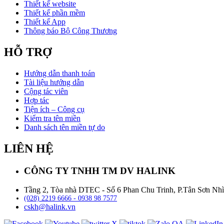
Thiết kế website
Thiết kế phần mềm
Thiết kế App
Thông báo Bộ Công Thương
HỖ TRỢ
Hướng dẫn thanh toán
Tài liệu hướng dẫn
Cộng tác viên
Hợp tác
Tiện ích – Công cụ
Kiểm tra tên miền
Danh sách tên miền tự do
LIÊN HỆ
CÔNG TY TNHH TM DV HALINK
Tầng 2, Tòa nhà DTEC - Số 6 Phan Chu Trinh, P.Tân Sơn Nh
(028) 2219 6666 - 0938 98 7577
cskh@halink.vn