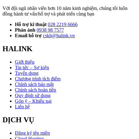
Với đội ngũ nhân viên hơn 10 năm kinh nghiệm, chúng tôi luôn
đồng hành tư vấn/hỗ trợ và phát triển cùng bạn
Hỗ trợ kĩ thuật
028 2219 6666
Phản ánh
0938 98 7577
Email hỗ trợ
cskh@halink.vn
HALINK
Giới thiệu
Tin tức – Sự kiện
Tuyển dụng
Chương trình tích điểm
Chính sách bảo mật
Chính sách hoàn tiền
Quy định sử dụng
Góp ý – Khiếu nại
Liên hệ
DỊCH VỤ
Đăng ký tên miền
Cloud Hosting