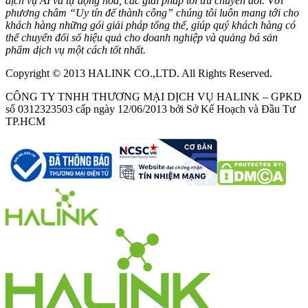
dịch vụ AI và tự động hóa, các giải pháp tối ưu chuyển đổi. Với
phương châm “Uy tín để thành công” chúng tôi luôn mang tới cho
khách hàng những gói giải pháp tổng thể, giúp quý khách hàng có
thể chuyển đổi số hiệu quả cho doanh nghiệp và quảng bá sản
phẩm dịch vụ một cách tốt nhất.
Copyright © 2013 HALINK CO.,LTD. All Rights Reserved.
CÔNG TY TNHH THƯƠNG MẠI DỊCH VỤ HALINK – GPKD
số 0312323503 cấp ngày 12/06/2013 bởi Sở Kế Hoạch và Đầu Tư
TP.HCM