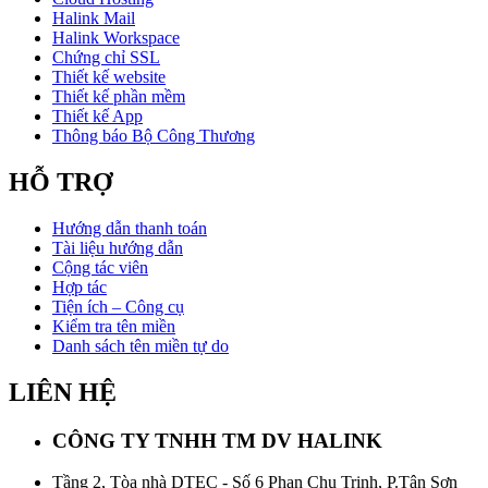
Halink Mail
Halink Workspace
Chứng chỉ SSL
Thiết kế website
Thiết kế phần mềm
Thiết kế App
Thông báo Bộ Công Thương
HỖ TRỢ
Hướng dẫn thanh toán
Tài liệu hướng dẫn
Cộng tác viên
Hợp tác
Tiện ích – Công cụ
Kiểm tra tên miền
Danh sách tên miền tự do
LIÊN HỆ
CÔNG TY TNHH TM DV HALINK
Tầng 2, Tòa nhà DTEC - Số 6 Phan Chu Trinh, P.Tân Sơn