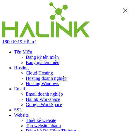
1800 6319
Hỗ trợ
Tên Miền
Đăng ký tên miền
Bảng giá tên miền
Hosting
Cloud Hosting
Hosting doanh nghiệp
Hosting Windows
Email
Email doanh nghiệp
Halink Workspace
Google WorkSpace
SSL
Website
Thiết kế website
Tạo website nhanh
Đăng ký Bộ Công Thương