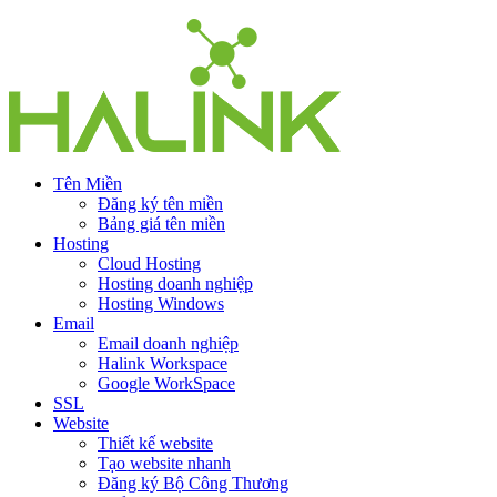
Tên Miền
Đăng ký tên miền
Bảng giá tên miền
Hosting
Cloud Hosting
Hosting doanh nghiệp
Hosting Windows
Email
Email doanh nghiệp
Halink Workspace
Google WorkSpace
SSL
Website
Thiết kế website
Tạo website nhanh
Đăng ký Bộ Công Thương