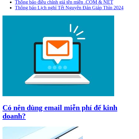
Thông báo điều chỉnh giá tên miền .COM & NET
Thông báo Lịch nghỉ Tết Nguyên Đán Giáp Thìn 2024
Có nên dùng email miễn phí để kinh
doanh?