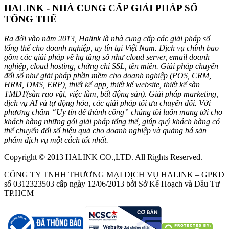
HALINK - NHÀ CUNG CẤP GIẢI PHÁP SỐ
TỔNG THỂ
Ra đời vào năm 2013, Halink là nhà cung cấp các giải pháp số
tổng thể cho doanh nghiệp, uy tín tại Việt Nam. Dịch vụ chính bao
gồm các giải pháp về hạ tầng số như cloud server, email doanh
nghiệp, cloud hosting, chứng chỉ SSL, tên miền. Giải pháp chuyển
đổi số như giải pháp phần mềm cho doanh nghiệp (POS, CRM,
HRM, DMS, ERP), thiết kế app, thiết kế website, thiết kế sàn
TMDT(sàn rao vặt, việc làm, bất động sản). Giải pháp marketing,
dịch vụ AI và tự động hóa, các giải pháp tối ưu chuyển đổi. Với
phương châm “Uy tín để thành công” chúng tôi luôn mang tới cho
khách hàng những gói giải pháp tổng thể, giúp quý khách hàng có
thể chuyển đổi số hiệu quả cho doanh nghiệp và quảng bá sản
phẩm dịch vụ một cách tốt nhất.
Copyright © 2013 HALINK CO.,LTD. All Rights Reserved.
CÔNG TY TNHH THƯƠNG MẠI DỊCH VỤ HALINK – GPKD
số 0312323503 cấp ngày 12/06/2013 bởi Sở Kế Hoạch và Đầu Tư
TP.HCM