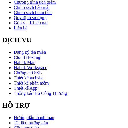
Chương trình tích điểm
Chính sách bảo mật
Chính sách hoàn tiền
Quy định sử dụng
Góp ý – Khiếu nại
Liên hệ
DỊCH VỤ
Đăng ký tên miền
Cloud Hosting
Halink Mail
Halink Workspace
Chứng chỉ SSL
Thiết kế website
Thiết kế phần mềm
Thiết kế App
Thông báo Bộ Công Thương
HỖ TRỢ
Hướng dẫn thanh toán
Tài liệu hướng dẫn
Cộng tác viên