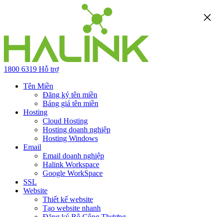
1800 6319
Hỗ trợ
Tên Miền
Đăng ký tên miền
Bảng giá tên miền
Hosting
Cloud Hosting
Hosting doanh nghiệp
Hosting Windows
Email
Email doanh nghiệp
Halink Workspace
Google WorkSpace
SSL
Website
Thiết kế website
Tạo website nhanh
Đăng ký Bộ Công Thương