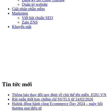
Quản trị website
Giải pháp phần mềm
Marketing
Viết bài chuẩn SEO
Zalo ZNS
Khuyến mãi
EMAIL MIỄN PHÍ
Tin tức mới
Thông báo thay đổi quy định về chủ thể tên miền .EDU.VN
Rút ngắn thời hạn chứng chỉ SS/TLS từ 24/02/2026
Halink đồng hành cùng Ecommerce Day 2024 – ngày hội
thương mại điện tử