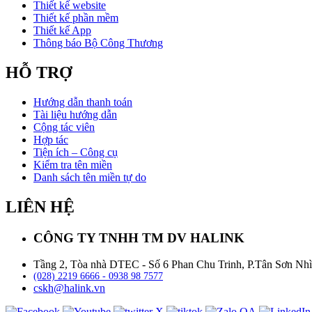
Thiết kế website
Thiết kế phần mềm
Thiết kế App
Thông báo Bộ Công Thương
HỖ TRỢ
Hướng dẫn thanh toán
Tài liệu hướng dẫn
Cộng tác viên
Hợp tác
Tiện ích – Công cụ
Kiểm tra tên miền
Danh sách tên miền tự do
LIÊN HỆ
CÔNG TY TNHH TM DV HALINK
Tầng 2, Tòa nhà DTEC - Số 6 Phan Chu Trinh, P.Tân Sơn Nh
(028) 2219 6666 - 0938 98 7577
cskh@halink.vn