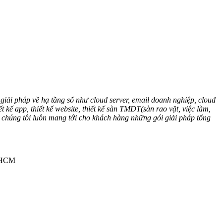
giải pháp về hạ tầng số như cloud server, email doanh nghiệp, cloud
 app, thiết kế website, thiết kế sàn TMDT(sàn rao vặt, việc làm,
” chúng tôi luôn mang tới cho khách hàng những gói giải pháp tổng
.HCM