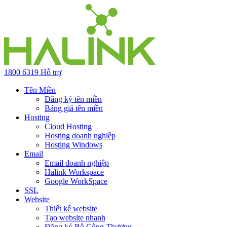
1800 6319
Hỗ trợ
Tên Miền
Đăng ký tên miền
Bảng giá tên miền
Hosting
Cloud Hosting
Hosting doanh nghiệp
Hosting Windows
Email
Email doanh nghiệp
Halink Workspace
Google WorkSpace
SSL
Website
Thiết kế website
Tạo website nhanh
Đăng ký Bộ Công Thương