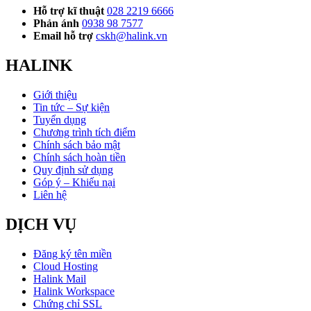
Hỗ trợ kĩ thuật
028 2219 6666
Phản ánh
0938 98 7577
Email hỗ trợ
cskh@halink.vn
HALINK
Giới thiệu
Tin tức – Sự kiện
Tuyển dụng
Chương trình tích điểm
Chính sách bảo mật
Chính sách hoàn tiền
Quy định sử dụng
Góp ý – Khiếu nại
Liên hệ
DỊCH VỤ
Đăng ký tên miền
Cloud Hosting
Halink Mail
Halink Workspace
Chứng chỉ SSL