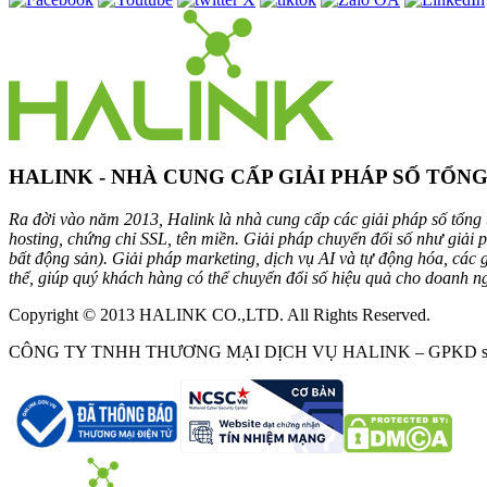
HALINK - NHÀ CUNG CẤP GIẢI PHÁP SỐ TỔN
Ra đời vào năm 2013, Halink là nhà cung cấp các giải pháp số tổng t
hosting, chứng chỉ SSL, tên miền. Giải pháp chuyển đổi số như giải
bất động sản). Giải pháp marketing, dịch vụ AI và tự động hóa, các
thể, giúp quý khách hàng có thể chuyển đổi số hiệu quả cho doanh n
Copyright © 2013 HALINK CO.,LTD. All Rights Reserved.
CÔNG TY TNHH THƯƠNG MẠI DỊCH VỤ HALINK – GPKD số 0312