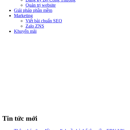
Quản trị website
Giải pháp phần mềm
Marketing
Viết bài chuẩn SEO
Zalo ZNS
Khuyến mãi
HƯỚNG DẪN CÀI ĐẶT
GMAIL CHO WEBSITE
WORDPRESS
Tin tức mới