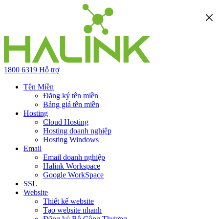
1800 6319
Hỗ trợ
Tên Miền
Đăng ký tên miền
Bảng giá tên miền
Hosting
Cloud Hosting
Hosting doanh nghiệp
Hosting Windows
Email
Email doanh nghiệp
Halink Workspace
Google WorkSpace
SSL
Website
Thiết kế website
Tạo website nhanh
Đăng ký Bộ Công Thương