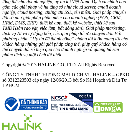
tổng thể cho doanh nghiệp, uy tín tại Việt Nam. Dịch vụ chính bao
gồm các giải pháp về hạ tầng số như cloud server, email doanh
nghiệp, cloud hosting, chứng chỉ SSL, tên miền. Giải pháp chuyển
đổi số như giải pháp phần mềm cho doanh nghiệp (POS, CRM,
HRM, DMS, ERP), thiết kế app, thiết kế website, thiết kế sàn
TMDT(sàn rao vặt, việc làm, bất động sản). Giải pháp marketing,
dịch vụ AI và tự động hóa, các giải pháp tối ưu chuyển đổi. Với
phương châm “Uy tín để thành công” chúng tôi luôn mang tới cho
khách hàng những gói giải pháp tổng thể, giúp quý khách hàng có
thể chuyển đổi số hiệu quả cho doanh nghiệp và quảng bá sản
phẩm dịch vụ một cách tốt nhất.
Copyright © 2013 HALINK CO.,LTD. All Rights Reserved.
CÔNG TY TNHH THƯƠNG MẠI DỊCH VỤ HALINK – GPKD
số 0312323503 cấp ngày 12/06/2013 bởi Sở Kế Hoạch và Đầu Tư
TP.HCM