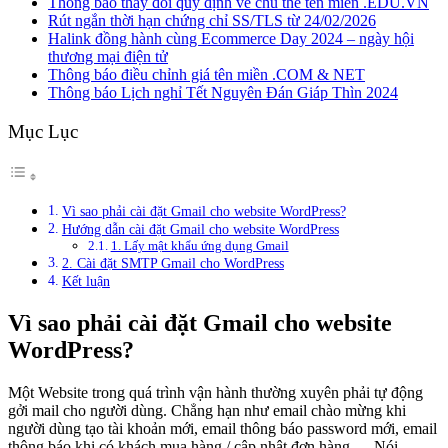
Thông báo thay đổi quy định về chủ thể tên miền .EDU.VN
Rút ngắn thời hạn chứng chỉ SS/TLS từ 24/02/2026
Halink đồng hành cùng Ecommerce Day 2024 – ngày hội
thương mại điện tử
Thông báo điều chỉnh giá tên miền .COM & NET
Thông báo Lịch nghỉ Tết Nguyên Đán Giáp Thìn 2024
Mục Lục
Vì sao phải cài đặt Gmail cho website WordPress?
Hướng dẫn cài đặt Gmail cho website WordPress
1. Lấy mật khẩu ứng dụng Gmail
2. Cài đặt SMTP Gmail cho WordPress
Kết luận
Vì sao phải cài đặt Gmail cho website
WordPress?
Một Website trong quá trình vận hành thường xuyên phải tự động
gởi mail cho người dùng. Chẳng hạn như email chào mừng khi
người dùng tạo tài khoản mới, email thông báo password mới, email
thông báo khi có khách mua hàng / cập nhật đơn hàng,… Nói