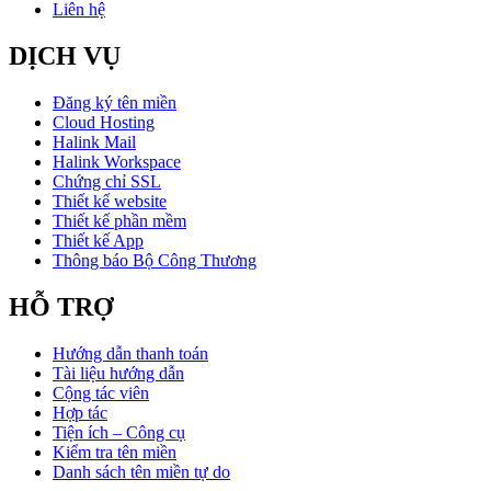
Liên hệ
DỊCH VỤ
Đăng ký tên miền
Cloud Hosting
Halink Mail
Halink Workspace
Chứng chỉ SSL
Thiết kế website
Thiết kế phần mềm
Thiết kế App
Thông báo Bộ Công Thương
HỖ TRỢ
Hướng dẫn thanh toán
Tài liệu hướng dẫn
Cộng tác viên
Hợp tác
Tiện ích – Công cụ
Kiểm tra tên miền
Danh sách tên miền tự do