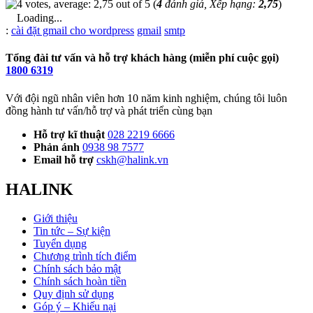
(
4
đánh giá, Xếp hạng:
2,75
)
Loading...
Từ
:
cài đặt gmail cho wordpress
gmail
smtp
khóa
Tổng đài tư vấn và hỗ trợ khách hàng (miễn phí cuộc gọi)
1800 6319
Với đội ngũ nhân viên hơn 10 năm kinh nghiệm, chúng tôi luôn
đồng hành tư vấn/hỗ trợ và phát triển cùng bạn
Hỗ trợ kĩ thuật
028 2219 6666
Phản ánh
0938 98 7577
Email hỗ trợ
cskh@halink.vn
HALINK
Giới thiệu
Tin tức – Sự kiện
Tuyển dụng
Chương trình tích điểm
Chính sách bảo mật
Chính sách hoàn tiền
Quy định sử dụng
Góp ý – Khiếu nại