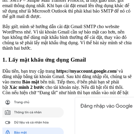
nó. SMTP – Simple Mail Transfer Protocol, là một giao thức gởi
email thông dụng nhất. Khi bạn cài đặt email lên ứng dụng khác để
sử dụng như là Microsoft Outlook thì phải khai báo SMTP để nó có
thể gởi mail đi được.
Bây giờ, mình sẽ hướng dẫn cài đặt Gmail SMTP cho website
WordPress nhé. Vì tài khoản Gmail cần sự bảo mật cao hơn, nên
bạn không thể dùng mật khẩu bình thường để cài đặt, thay vào đó
chúng ta sẽ phải lấy mật khẩu ứng dụng. Vì thế bài này mình sẽ chia
thành hai bước.
1. Lấy mật khẩu ứng dụng Gmail
Đầu tiên, bạn truy cập trang
https://myaccount.google.com/
và
đăng nhập bằng tài khoản Gmail. Sau khi đăng nhập rồi, chúng ta sẽ
vào menu
Bảo mật
bên trái. Tiếp theo, ở bên phải bạn sẽ phải
bật
Xác minh 2 bước
cho tài khoản này. Nếu đã bật rồi thì thôi.
Còn nếu hiện chữ “Đang tắt” như hình thì bạn nhấn vào nút để bật