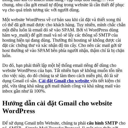
chung, nhu cầu gởi email tự động trong website là cần thiết để phục
vụ cho quá trình tương tác với người dùng.
Một website WordPress về cơ bản sau khi cài đặt và thiết xong thì
có thể đã gởi mail được cho khách hàng. Tuy nhiên, mình chắc chắn
một điều luôn là email đó sẽ vào SPAM. Bởi vì WordPress dùng
hàm wp_mail() để gửi mail và nó sẽ lấy các thông số SMTP của
hosting hiện tại đang dùng. Thường thì hosting sẽ không được cài
đặt các chứng thư và xác nhận độ tin cây. Cho nên các mail gởi từ
host thường sẽ vào SPAM bên phía người nhận, thậm chí là bị chặn
luôn.
Do đó, bạn phải thiết lập một hệ thống email riêng để dùng cho
website WordPress của bạn. Tất nhiên bạn sẽ không muốn tốn tiền
cho việc này, do đó chúng ta sẽ làm theo cách miễn phí, đó là sử
dụng Gmail có sẵn.
Cài đặt Gmail cho website
vừa tiết kiệm chi
phí, vừa tăng khả năng gởi mail thành công và khả năng mail vào
inbox gần như là 100%.
Hướng dẫn cài đặt Gmail cho website
WordPress
Để sử dụng Gmail trên Website, chúng ta phải
cấu hình SMTP
cho