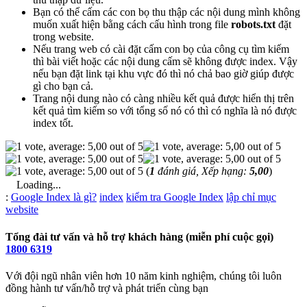
Bạn có thể cấm các con bọ thu thập các nội dung mình không
muốn xuất hiện bằng cách cấu hình trong file
robots.txt
đặt
trong website.
Nếu trang web có cài đặt cấm con bọ của công cụ tìm kiếm
thì bài viết hoặc các nội dung cấm sẽ không được index. Vậy
nếu bạn đặt link tại khu vực đó thì nó chả bao giờ giúp được
gì cho bạn cả.
Trang nội dung nào có càng nhiều kết quả được hiển thị trên
kết quả tìm kiếm so với tổng số nó có thì có nghĩa là nó được
index tốt.
(
1
đánh giá, Xếp hạng:
5,00
)
Loading...
Từ
:
Google Index là gì?
index
kiểm tra Google Index
lập chỉ mục
khóa
website
Tổng đài tư vấn và hỗ trợ khách hàng (miễn phí cuộc gọi)
1800 6319
Với đội ngũ nhân viên hơn 10 năm kinh nghiệm, chúng tôi luôn
đồng hành tư vấn/hỗ trợ và phát triển cùng bạn