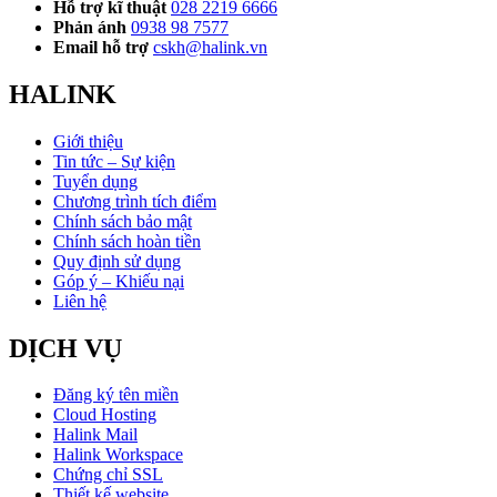
Hỗ trợ kĩ thuật
028 2219 6666
Phản ánh
0938 98 7577
Email hỗ trợ
cskh@halink.vn
HALINK
Giới thiệu
Tin tức – Sự kiện
Tuyển dụng
Chương trình tích điểm
Chính sách bảo mật
Chính sách hoàn tiền
Quy định sử dụng
Góp ý – Khiếu nại
Liên hệ
DỊCH VỤ
Đăng ký tên miền
Cloud Hosting
Halink Mail
Halink Workspace
Chứng chỉ SSL
Thiết kế website