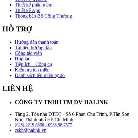
Thiết kế phần mềm
Thiết kế App
Thông báo Bộ Công Thương
HỖ TRỢ
Hướng dẫn thanh toán
Tài liệu hướng dẫn
Cộng tác viên
Hợp tác
Tiện ích – Công cụ
Kiểm tra tên miền
Danh sách tên miền tự do
LIÊN HỆ
CÔNG TY TNHH TM DV HALINK
Tầng 2, Tòa nhà DTEC - Số 6 Phan Chu Trinh, P.Tân Sơn
Nhì, Thành phố Hồ Chí Minh
(028) 2219 6666 - 0938 98 7577
cskh@halink.vn