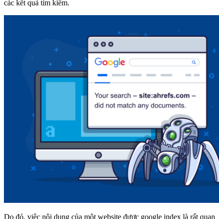
các kết quả tìm kiếm.
Do đó, việc nội dung của một website được google index là rất quan