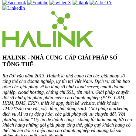
HALINK - NHÀ CUNG CẤP GIẢI PHÁP SỐ
TỔNG THỂ
Ra đời vào năm 2013, Halink là nhà cung cấp các giải pháp số
tổng thể cho doanh nghiệp, uy tín tại Việt Nam. Dịch vụ chính bao
gồm các giải pháp về hạ tầng số như cloud server, email doanh
nghiệp, cloud hosting, chứng chỉ SSL, tên miền. Giải pháp chuyển
đổi số như giải pháp phần mềm cho doanh nghiệp (POS, CRM,
HRM, DMS, ERP), thiết kế app, thiết kế website, thiết kế sàn
TMDT(sàn rao vặt, việc làm, bất động sản). Giải pháp marketing,
dịch vụ AI và tự động hóa, các giải pháp tối ưu chuyển đổi. Với
phương châm “Uy tín để thành công” chúng tôi luôn mang tới cho
khách hàng những gói giải pháp tổng thể, giúp quý khách hàng có
thể chuyển đổi số hiệu quả cho doanh nghiệp và quảng bá sản
phẩm dịch vụ một cách tốt nhất.