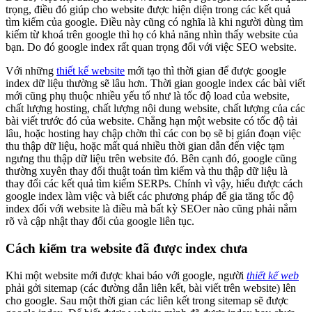
trọng, điều đó giúp cho website được hiện diện trong các kết quả
tìm kiếm của google. Điều này cũng có nghĩa là khi người dùng tìm
kiếm từ khoá trên google thì họ có khả năng nhìn thấy website của
bạn. Do đó google index rất quan trọng đối với việc SEO website.
Với những
thiết kế website
mới tạo thì thời gian để được google
index dữ liệu thường sẽ lâu hơn. Thời gian google index các bài viết
mới cũng phụ thuộc nhiều yếu tố như là tốc độ load của website,
chất lượng hosting, chất lượng nội dung website, chất lượng của các
bài viết trước đó của website. Chẳng hạn một website có tốc độ tải
lâu, hoặc hosting hay chập chờn thì các con bọ sẽ bị gián đoạn việc
thu thập dữ liệu, hoặc mất quá nhiều thời gian dẫn đến việc tạm
ngưng thu thập dữ liệu trên website đó. Bên cạnh đó, google cũng
thường xuyên thay đổi thuật toán tìm kiếm và thu thập dữ liệu là
thay đổi các kết quả tìm kiếm SERPs. Chính vì vậy, hiểu được cách
google index làm việc và biết các phương pháp để gia tăng tốc độ
index đối với website là điều mà bất kỳ SEOer nào cũng phải nắm
rõ và cập nhật thay đổi của google liên tục.
Cách kiểm tra website đã được index chưa
Khi một website mới được khai báo với google, người
thiết kế web
phải gởi sitemap (các đường dẫn liên kết, bài viết trên website) lên
cho google. Sau một thời gian các liên kết trong sitemap sẽ được