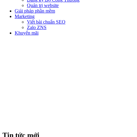
Quản trị website
Giải pháp phần mềm
Marketing
Viết bài chuẩn SEO
Zalo ZNS
Khuyến mãi
GOOGLE INDEX LÀ GÌ?
CÁCH KIỂM TRA WEBSITE
ĐÃ ĐƯỢC INDEX HAY
CHƯA?
Tin tức mới