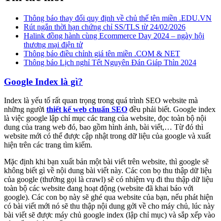
Thông báo thay đổi quy định về chủ thể tên miền .EDU.VN
Rút ngắn thời hạn chứng chỉ SS/TLS từ 24/02/2026
Halink đồng hành cùng Ecommerce Day 2024 – ngày hội
thương mại điện tử
Thông báo điều chỉnh giá tên miền .COM & NET
Thông báo Lịch nghỉ Tết Nguyên Đán Giáp Thìn 2024
Google Index là gì?
Index là yếu tố rất quan trọng trong quá trình SEO website mà
những người
thiết kế web chuẩn SEO
đều phải biết. Google index
là việc google lập chỉ mục các trang của website, đọc toàn bộ nội
dung của trang web đó, bao gồm hình ảnh, bài viết,… Từ đó thì
website mới có thể được cập nhật trong dữ liệu của google và xuất
hiện trên các trang tìm kiếm.
Mặc định khi bạn xuất bản một bài viết trên website, thì google sẽ
không biết gì về nội dung bài viết này. Các con bọ thu thập dữ liệu
của google (thường gọi là crawl) sẽ có nhiệm vụ đi thu thập dữ liệu
toàn bộ các website đang hoạt động (website đã khai báo với
google). Các con bọ này sẽ ghé qua website của bạn, nếu phát hiện
có bài viết mới nó sẽ thu thập nội dung gởi về cho máy chủ, lúc này
bài viết sẽ được máy chủ google index (lập chỉ mục) và sắp xếp vào