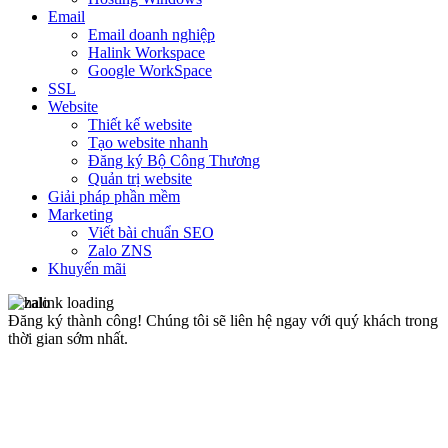
Email
Email doanh nghiệp
Halink Workspace
Google WorkSpace
SSL
Website
Thiết kế website
Tạo website nhanh
Đăng ký Bộ Công Thương
Quản trị website
Giải pháp phần mềm
Marketing
Viết bài chuẩn SEO
Zalo ZNS
Khuyến mãi
Đăng ký thành công!
Chúng tôi sẽ liên hệ ngay với quý khách trong
thời gian sớm nhất.