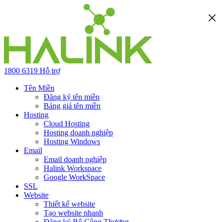
1800 6319
Hỗ trợ
Tên Miền
Đăng ký tên miền
Bảng giá tên miền
Hosting
Cloud Hosting
Hosting doanh nghiệp
Hosting Windows
Email
Email doanh nghiệp
Halink Workspace
Google WorkSpace
SSL
Website
Thiết kế website
Tạo website nhanh
Đăng ký Bộ Công Thương