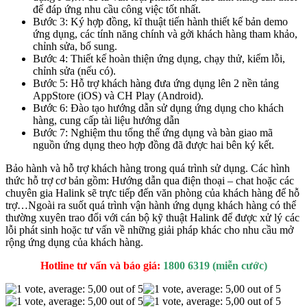
để đáp ứng nhu cầu công việc tốt nhất.
Bước 3: Ký hợp đồng, kĩ thuật tiến hành thiết kế bản demo
ứng dụng, các tính năng chính và gởi khách hàng tham khảo,
chỉnh sửa, bổ sung.
Bước 4: Thiết kế hoàn thiện ứng dụng, chạy thử, kiểm lỗi,
chỉnh sửa (nếu có).
Bước 5: Hỗ trợ khách hàng đưa ứng dụng lên 2 nền tảng
AppStore (iOS) và CH Play (Android).
Bước 6: Đào tạo hướng dẫn sử dụng ứng dụng cho khách
hàng, cung cấp tài liệu hướng dẫn
Bước 7: Nghiệm thu tổng thể ứng dụng và bàn giao mã
nguồn ứng dụng theo hợp đồng đã được hai bên ký kết.
Bảo hành và hỗ trợ khách hàng trong quá trình sử dụng. Các hình
thức hỗ trợ cơ bản gồm: Hướng dẫn qua điện thoại – chat hoặc các
chuyên gia Halink sẽ trực tiếp đến văn phòng của khách hàng để hỗ
trợ…Ngoài ra suốt quá trình vận hành ứng dụng khách hàng có thể
thường xuyên trao đổi với cán bộ kỹ thuật Halink để được xử lý các
lỗi phát sinh hoặc tư vấn về những giải pháp khác cho nhu cầu mở
rộng ứng dụng của khách hàng.
Hotline tư vấn và báo giá:
1800 6319 (miễn cước)