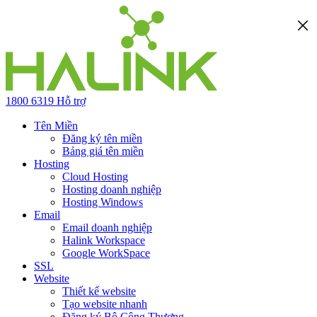
1800 6319
Hỗ trợ
Tên Miền
Đăng ký tên miền
Bảng giá tên miền
Hosting
Cloud Hosting
Hosting doanh nghiệp
Hosting Windows
Email
Email doanh nghiệp
Halink Workspace
Google WorkSpace
SSL
Website
Thiết kế website
Tạo website nhanh
Đăng ký Bộ Công Thương