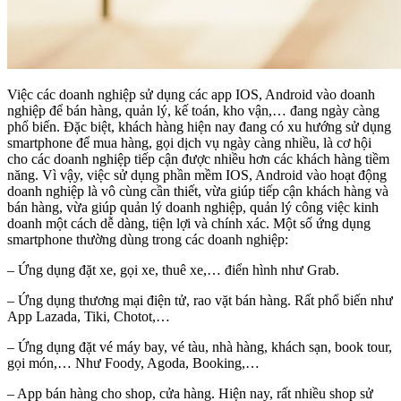
Việc các doanh nghiệp sử dụng các app IOS, Android vào doanh
nghiệp để bán hàng, quản lý, kế toán, kho vận,… đang ngày càng
phổ biến. Đặc biệt, khách hàng hiện nay đang có xu hướng sử dụng
smartphone để mua hàng, gọi dịch vụ ngày càng nhiều, là cơ hội
cho các doanh nghiệp tiếp cận được nhiều hơn các khách hàng tiềm
năng. Vì vậy, việc sử dụng phần mềm IOS, Android vào hoạt động
doanh nghiệp là vô cùng cần thiết, vừa giúp tiếp cận khách hàng và
bán hàng, vừa giúp quản lý doanh nghiệp, quản lý công việc kinh
doanh một cách dễ dàng, tiện lợi và chính xác. Một số ứng dụng
smartphone thường dùng trong các doanh nghiệp:
– Ứng dụng đặt xe, gọi xe, thuê xe,… điển hình như Grab.
– Ứng dụng thương mại điện tử, rao vặt bán hàng. Rất phổ biến như
App Lazada, Tiki, Chotot,…
– Ứng dụng đặt vé máy bay, vé tàu, nhà hàng, khách sạn, book tour,
gọi món,… Như Foody, Agoda, Booking,…
– App bán hàng cho shop, cửa hàng. Hiện nay, rất nhiều shop sử