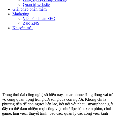
Quản trị website
Giải pháp phần mềm
Marketing
Viết bài chuẩn SEO
Zalo ZNS
Khuyến mãi
THIẾT KẾ ỨNG DỤNG DI
ĐỘNG – MOBILE APP
Trong thời đại công nghệ số hiện nay, smartphone đang đóng vai trò
vô cùng quan trọng trong đời sống của con người. Không chỉ là
phương tiện để con người liên lạc, kết nối với nhau, smartphone giờ
đây có thể đảm nhiệm mọi công việc như đọc báo, xem phim, chơi
game, làm việc, thuyết trình, báo cáo, quản lý các công việc kinh