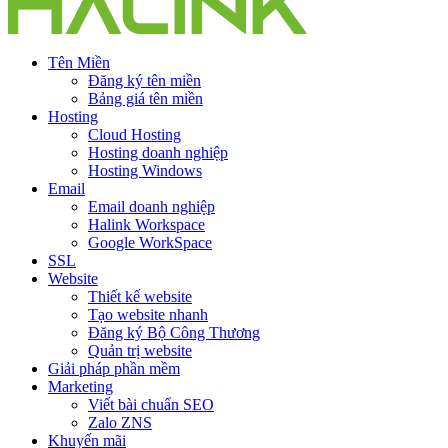
Tên Miền
Đăng ký tên miền
Bảng giá tên miền
Hosting
Cloud Hosting
Hosting doanh nghiệp
Hosting Windows
Email
Email doanh nghiệp
Halink Workspace
Google WorkSpace
SSL
Website
Thiết kế website
Tạo website nhanh
Đăng ký Bộ Công Thương
Quản trị website
Giải pháp phần mềm
Marketing
Viết bài chuẩn SEO
Zalo ZNS
Khuyến mãi