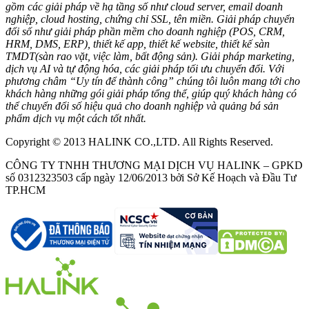
gồm các giải pháp về hạ tầng số như cloud server, email doanh
nghiệp, cloud hosting, chứng chỉ SSL, tên miền. Giải pháp chuyển
đổi số như giải pháp phần mềm cho doanh nghiệp (POS, CRM,
HRM, DMS, ERP), thiết kế app, thiết kế website, thiết kế sàn
TMDT(sàn rao vặt, việc làm, bất động sản). Giải pháp marketing,
dịch vụ AI và tự động hóa, các giải pháp tối ưu chuyển đổi. Với
phương châm “Uy tín để thành công” chúng tôi luôn mang tới cho
khách hàng những gói giải pháp tổng thể, giúp quý khách hàng có
thể chuyển đổi số hiệu quả cho doanh nghiệp và quảng bá sản
phẩm dịch vụ một cách tốt nhất.
Copyright © 2013 HALINK CO.,LTD. All Rights Reserved.
CÔNG TY TNHH THƯƠNG MẠI DỊCH VỤ HALINK – GPKD
số 0312323503 cấp ngày 12/06/2013 bởi Sở Kế Hoạch và Đầu Tư
TP.HCM