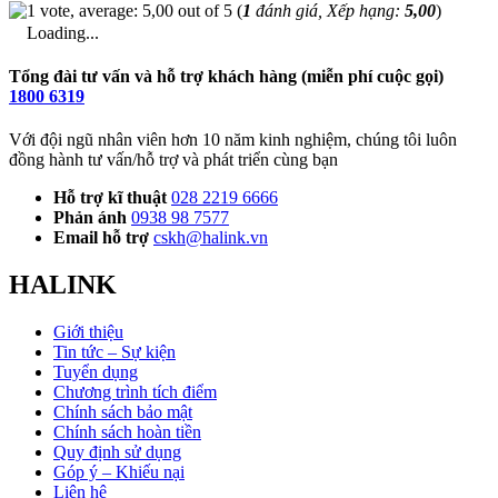
(
1
đánh giá, Xếp hạng:
5,00
)
Loading...
Tổng đài tư vấn và hỗ trợ khách hàng (miễn phí cuộc gọi)
1800 6319
Với đội ngũ nhân viên hơn 10 năm kinh nghiệm, chúng tôi luôn
đồng hành tư vấn/hỗ trợ và phát triển cùng bạn
Hỗ trợ kĩ thuật
028 2219 6666
Phản ánh
0938 98 7577
Email hỗ trợ
cskh@halink.vn
HALINK
Giới thiệu
Tin tức – Sự kiện
Tuyển dụng
Chương trình tích điểm
Chính sách bảo mật
Chính sách hoàn tiền
Quy định sử dụng
Góp ý – Khiếu nại
Liên hệ