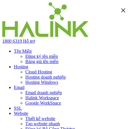
1800 6319
Hỗ trợ
Tên Miền
Đăng ký tên miền
Bảng giá tên miền
Hosting
Cloud Hosting
Hosting doanh nghiệp
Hosting Windows
Email
Email doanh nghiệp
Halink Workspace
Google WorkSpace
SSL
Website
Thiết kế website
Tạo website nhanh
Đăng ký Bộ Công Thương