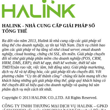
HALINK - NHÀ CUNG CẤP GIẢI PHÁP SỐ
TỔNG THỂ
Ra đời vào năm 2013, Halink là nhà cung cấp các giải pháp số
tổng thể cho doanh nghiệp, uy tín tại Việt Nam. Dịch vụ chính bao
gồm các giải pháp về hạ tầng số như cloud server, email doanh
nghiệp, cloud hosting, chứng chỉ SSL, tên miền. Giải pháp chuyển
đổi số như giải pháp phần mềm cho doanh nghiệp (POS, CRM,
HRM, DMS, ERP), thiết kế app, thiết kế website, thiết kế sàn
TMDT(sàn rao vặt, việc làm, bất động sản). Giải pháp marketing,
dịch vụ AI và tự động hóa, các giải pháp tối ưu chuyển đổi. Với
phương châm “Uy tín để thành công” chúng tôi luôn mang tới cho
khách hàng những gói giải pháp tổng thể, giúp quý khách hàng có
thể chuyển đổi số hiệu quả cho doanh nghiệp và quảng bá sản
phẩm dịch vụ một cách tốt nhất.
Copyright © 2013 HALINK CO.,LTD. All Rights Reserved.
CÔNG TY TNHH THƯƠNG MẠI DỊCH VỤ HALINK – GPKD