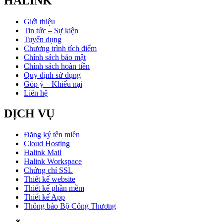
HALINK
Giới thiệu
Tin tức – Sự kiện
Tuyển dụng
Chương trình tích điểm
Chính sách bảo mật
Chính sách hoàn tiền
Quy định sử dụng
Góp ý – Khiếu nại
Liên hệ
DỊCH VỤ
Đăng ký tên miền
Cloud Hosting
Halink Mail
Halink Workspace
Chứng chỉ SSL
Thiết kế website
Thiết kế phần mềm
Thiết kế App
Thông báo Bộ Công Thương