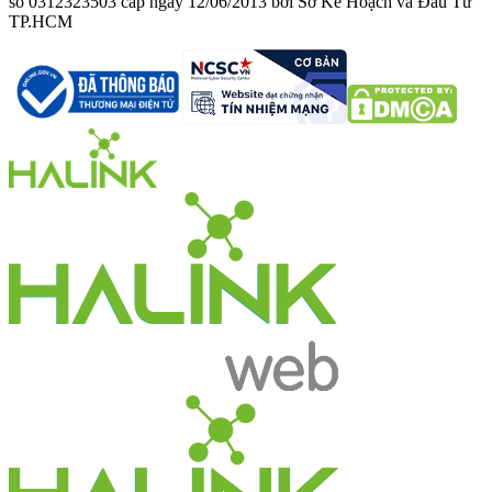
số 0312323503 cấp ngày 12/06/2013 bởi Sở Kế Hoạch và Đầu Tư
TP.HCM