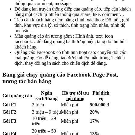
thông qua comment, message.
Dễ dàng lan truyền thông điệp của quảng cáo, tiếp cận khách
hàng một cách tự nhiên thông qua share, like, comment…
Tiếp cận khách hàng tiềm năng
chính xác theo: Độ tuổi, giới
tính, khu vực địa lý, sở thích, tình trạng hôn nhân, trình độ
học vấn…
Mẫu quảng cáo
ấn tượng
gồm : Hình ảnh, text, icon
facebook…dễ dàng quảng bá thương hiệu, tăng độ thu hút
khách hàng.
Quảng cáo Facebook có
tính linh hoạt cao:
chuyển đổi các
loại quảng cáo dễ dàng, tạo được nhiều mẫu trong 1 chiến
dịch, thay đổi ngân sách cho chiến dịch dễ dàng.
Bảng giá chạy quảng cáo Facebook Page Post,
tương tác bán hàng
Ngân
Hỗ trợ tối ưu
Phí dịch
Gói quảng cáo
sách/tháng
nội dung
vụ
Gói F1
2 triệu
Miễn phí
500.000
đ
Gói F2
3 triệu – 9 triệu
Miễn phí
20%
10 triệu – 29
Gói F3
Miễn phí
17%
triệu
30 triệu – 50
Gói F4
Miễn phí
13%