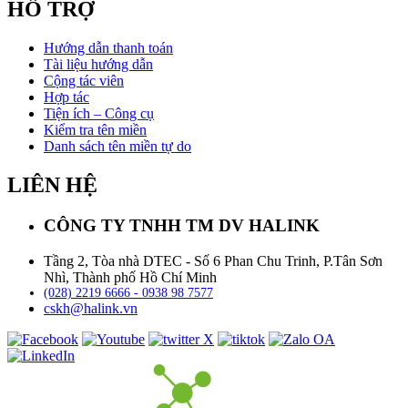
HỖ TRỢ
Hướng dẫn thanh toán
Tài liệu hướng dẫn
Cộng tác viên
Hợp tác
Tiện ích – Công cụ
Kiểm tra tên miền
Danh sách tên miền tự do
LIÊN HỆ
CÔNG TY TNHH TM DV HALINK
Tầng 2, Tòa nhà DTEC - Số 6 Phan Chu Trinh, P.Tân Sơn
Nhì, Thành phố Hồ Chí Minh
(028) 2219 6666 - 0938 98 7577
cskh@halink.vn